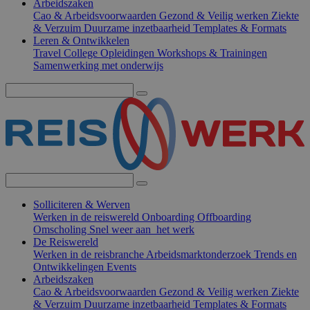
Arbeidszaken
Cao & Arbeidsvoorwaarden
Gezond & Veilig werken
Ziekte
& Verzuim
Duurzame inzetbaarheid
Templates & Formats
Leren & Ontwikkelen
Travel College
Opleidingen
Workshops & Trainingen
Samenwerking met onderwijs
Solliciteren & Werven
Werken in de reiswereld
Onboarding
Offboarding
Omscholing
Snel weer aan het werk
De Reiswereld
Werken in de reisbranche
Arbeidsmarktonderzoek
Trends en
Ontwikkelingen
Events
Arbeidszaken
Cao & Arbeidsvoorwaarden
Gezond & Veilig werken
Ziekte
& Verzuim
Duurzame inzetbaarheid
Templates & Formats