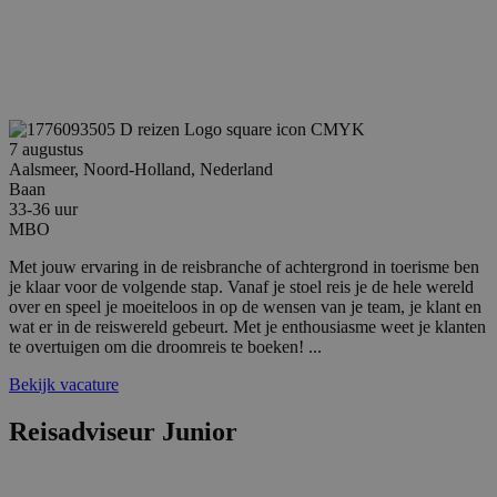
PHPSESSID
Sessie
PHP.net
www.reiswerk.nl
7 augustus
Aalsmeer, Noord-Holland, Nederland
Baan
33-36 uur
MBO
Met jouw ervaring in de reisbranche of achtergrond in toerisme ben
je klaar voor de volgende stap. Vanaf je stoel reis je de hele wereld
over en speel je moeiteloos in op de wensen van je team, je klant en
wat er in de reiswereld gebeurt. Met je enthousiasme weet je klanten
Google Privacy Policy
te overtuigen om die droomreis te boeken! ...
Bekijk vacature
Reisadviseur Junior
li_gc
5 maanden 4
LinkedIn
weken
Corporation