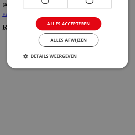
ga je doen?Klantgericht werken: of het nu gaat om vragen ...
Bekijk vacature
ALLES ACCEPTEREN
Reisadviseur Junior
ALLES AFWIJZEN
DETAILS WEERGEVEN
Strikt noodzakelijk
Prestatie
Targeting
Functioneel
Niet-geclassificeerd
Strikt noodzakelijke cookies maken de
kernfunctionaliteiten van de website mogelijk, zoals
gebruikersaanmelding en accountbeheer. De
website kan niet goed worden gebruikt zonder de
strikt noodzakelijke cookies.
Aanbieder
/
Naam
Vervaldatum
Domein