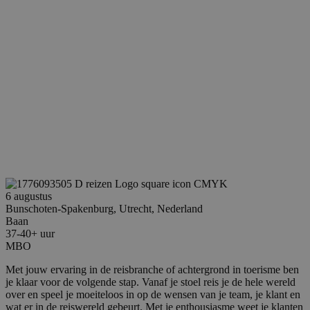
Aanbieder
/
Naam
Vervaldatum
Omschrijving
Aanbieder
Domein
Naam
Vervaldatum
Omschrijving
/
Domein
__Secure-
.youtube.com
5 maanden 4
ROLLOUT_TOKEN
weken
_clck
.reiswerk.nl
1 jaar
Deze cookie wor
Aanbieder
/
Naam
Vervaldatum
Omschrij
gebruikt om
Domein
__Secure-YNID
.youtube.com
5 maanden 4
gebruikersintera
weken
en betrokkenhei
IDE
1 jaar 3
Deze coo
Google LLC
de website te vo
weken
ingestel
.doubleclick.net
fp_user_id
.reiswerk.nl
1 jaar 1
om de
Doublecl
maand
gebruikerservari
6 augustus
informati
websitefunctiona
hoe de e
Bunschoten-Spakenburg, Utrecht, Nederland
te verbeteren.
de websi
Baan
en over 
37-40+ uur
_ga
1 jaar 1
Deze cookienaam
Google
advertent
maand
gekoppeld aan
LLC
MBO
eindgebr
Google Universa
.reiswerk.nl
gezien vo
Analytics - wat 
genoemd
Met jouw ervaring in de reisbranche of achtergrond in toerisme ben
belangrijke upda
bezocht.
je klaar voor de volgende stap. Vanaf je stoel reis je de hele wereld
van de meer
algemeen gebrui
over en speel je moeiteloos in op de wensen van je team, je klant en
VISITOR_INFO1_LIVE
5 maanden 4
Deze coo
Google LLC
analyseservice v
weken
door Yo
.youtube.com
wat er in de reiswereld gebeurt. Met je enthousiasme weet je klanten