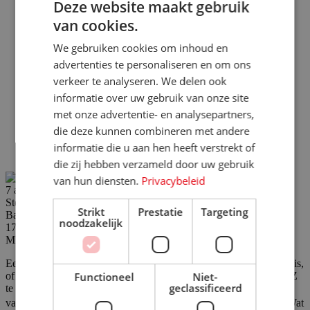
Deze website maakt gebruik
van cookies.
We gebruiken cookies om inhoud en
advertenties te personaliseren en om ons
verkeer te analyseren. We delen ook
informatie over uw gebruik van onze site
met onze advertentie- en analysepartners,
die deze kunnen combineren met andere
informatie die u aan hen heeft verstrekt of
die zij hebben verzameld door uw gebruik
van hun diensten.
Privacybeleid
7 augustus
Steenwijk, Overijssel, Nederland
Strikt
Prestatie
Targeting
Baan
noodzakelijk
17-24 uur
MBO
Een vakantie plannen is het leukste dat er is. Of het nu voor jezelf is,
Functioneel
Niet-
of voor een ander: jij vindt het super om een mooie reis van A tot Z
geclassificeerd
te regelen. Door jouw kennis en ervaring leren onze
vakantiegangers de meest prachtige plekjes op aarde kennen! 🏝️Wat