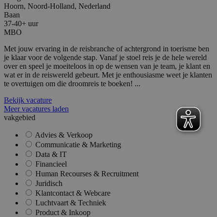
Het kan 
Hoorn, Noord-Holland, Nederland
ingestel
Baan
ingeslote
scripts.
37-40+ uur
wordt a
MBO
dat het
synchron
Met jouw ervaring in de reisbranche of achtergrond in toerisme ben
veel vers
Microsof
je klaar voor de volgende stap. Vanaf je stoel reis je de hele wereld
waardoor
over en speel je moeiteloos in op de wensen van je team, je klant en
kunnen 
wat er in de reiswereld gebeurt. Met je enthousiasme weet je klanten
gevolgd.
te overtuigen om die droomreis te boeken! ...
MR
1 week
Dit is ee
Microsoft
MSN 1st 
Corporation
Bekijk vacature
die we g
.c.clarity.ms
Meer vacatures laden
het gebr
website 
vakgebied
analyses
Advies & Verkoop
SRM_B
1 jaar
Dit is ee
Microsoft
Communicatie & Marketing
MSN 1st 
Corporation
die zorgt
.c.bing.com
Data & IT
goede we
Financieel
deze web
Human Recourses & Recruitment
YSC
Sessie
Deze coo
Google LLC
Juridisch
door Yo
.youtube.com
ingestel
Klantcontact & Webcare
weergav
Luchtvaart & Techniek
ingeslote
Product & Inkoop
te houde