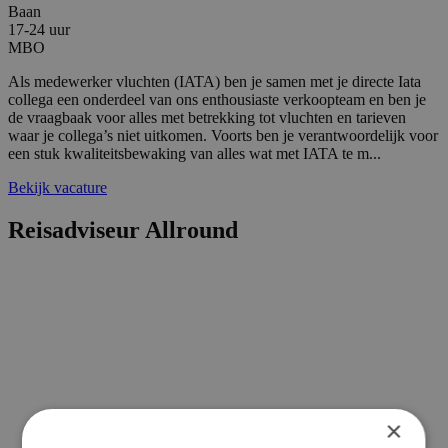
Baan
17-24 uur
MBO
Als medewerker vluchten (IATA) ben je samen met je directe Iata
collega een onderdeel van ons enthousiaste verkoopteam en ben je
de vraagbaak voor alles met betrekking tot vluchten en tarieven
waar je collega’s niet uitkomen. Voorts ben je verantwoordelijk voor
een stuk kwaliteitsbewaking van alles wat met IATA te m...
Bekijk vacature
Reisadviseur Allround
×