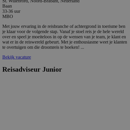
dagen
www.reiswerk.nl
St. Willebrord, Noord-Brabant, Nederland
Baan
33-36 uur
MBO
Met jouw ervaring in de reisbranche of achtergrond in toerisme ben
je klaar voor de volgende stap. Vanaf je stoel reis je de hele wereld
over en speel je moeiteloos in op de wensen van je team, je klant en
wat er in de reiswereld gebeurt. Met je enthousiasme weet je klanten
te overtuigen om die droomreis te boeken! ...
VISITOR_PRIVACY_METADATA
5 maanden 4
YouTube
Bekijk vacature
weken
.youtube.com
Reisadviseur Junior