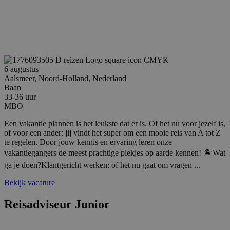
Microsof
_ga_7BN7D2X6R2
.reiswerk.nl
1 jaar 1
Deze cookie wor
waardoor
maand
gebruikt door G
kunnen 
Analytics om de
gevolgd.
sessiestatus te
behouden.
lidc
1 dag
Dit is ee
Microsoft
MSN 1st 
Corporation
die zorgt
.linkedin.com
goede we
6 augustus
deze web
Aalsmeer, Noord-Holland, Nederland
bcookie
1 jaar
Dit is ee
Microsoft
Baan
MSN 1st 
Corporation
33-36 uur
voor het
.linkedin.com
MBO
inhoud v
website v
media.
Een vakantie plannen is het leukste dat er is. Of het nu voor jezelf is,
of voor een ander: jij vindt het super om een mooie reis van A tot Z
SM
.c.clarity.ms
Sessie
Dit is ee
te regelen. Door jouw kennis en ervaring leren onze
MSN 1st 
die we g
vakantiegangers de meest prachtige plekjes op aarde kennen! 🏝️Wat
het gebr
website 
ga je doen?Klantgericht werken: of het nu gaat om vragen ...
analyses
Bekijk vacature
_gcl_au
2 maanden 4
Deze coo
Google LLC
weken
ingestel
.reiswerk.nl
Doublecl
Reisadviseur Junior
informati
hoe de e
de websi
en over 