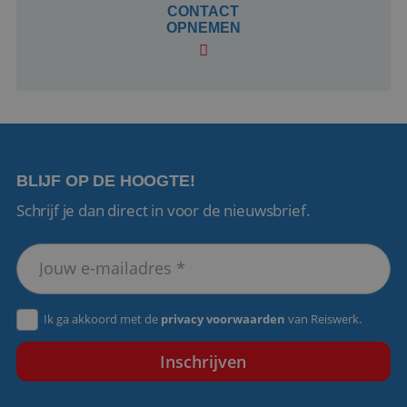
dagen
www.reiswerk.nl
CONTACT
OPNEMEN
VISITOR_PRIVACY_METADATA
5 maanden 4
YouTube
BLIJF OP DE HOOGTE!
weken
.youtube.com
Schrijf je dan direct in voor de nieuwsbrief.
Ik ga akkoord met de
privacy voorwaarden
van Reiswerk.