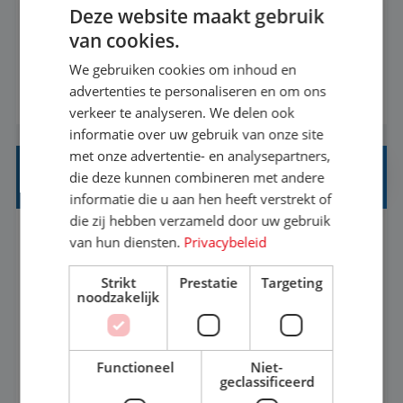
Deze website maakt gebruik
informatiebehoefte van verschillende interne
van cookies.
afdelingen specificeren. Aan de hand van deze
We gebruiken cookies om inhoud en
informatiebehoefte ga je BI-producten zoals
advertenties te personaliseren en om ons
BEKIJK VACATURE
adviezen, rapportages en dashboards
verkeer te analyseren. We delen ook
ontwikkelen, aanpassen en leveren. Deze
informatie over uw gebruik van onze site
producten ontwikkel je door middel van de data
met onze advertentie- en analysepartners,
uit ons datawa...
INKOPER VAKANTIES
die deze kunnen combineren met andere
informatie die u aan hen heeft verstrekt of
die zij hebben verzameld door uw gebruik
van hun diensten.
Privacybeleid
Nijmegen
Baan
33-36 uur
MBO
Strikt
Prestatie
Targeting
Jij vindt de mooiste plekjes ter wereld en geeft
noodzakelijk
eenoudergezinnen én singles de meest
onvergetelijke vakanties van hun leven, hoe gaaf
Functioneel
Niet-
is dat? Ben jij de commerciële professional die
geclassificeerd
BEKIJK VACATURE
net zo goed thuis is in een onderhandeling als op