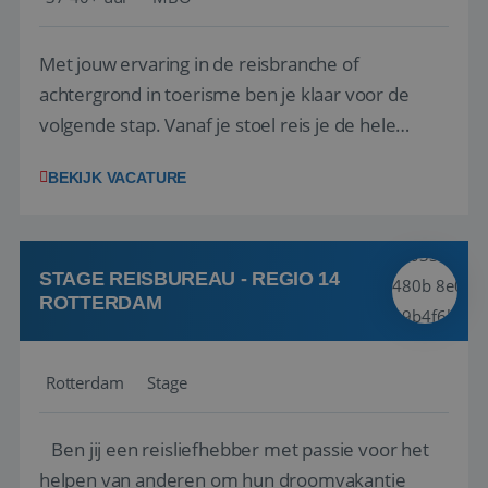
Met jouw ervaring in de reisbranche of
achtergrond in toerisme ben je klaar voor de
volgende stap. Vanaf je stoel reis je de hele
wereld over en speel je moeiteloos in op de
BEKIJK VACATURE
wensen van je team, je klant en wat er in de
reiswereld gebeurt. Met je enthousiasme weet je
klanten te overtuigen om die droomreis te
boeken! ...
STAGE REISBUREAU - REGIO 14
ROTTERDAM
Rotterdam
Stage
Ben jij een reisliefhebber met passie voor het
helpen van anderen om hun droomvakantie