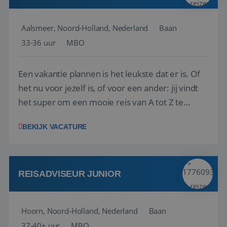
Aalsmeer, Noord-Holland, Nederland
Baan
33-36 uur
MBO
Een vakantie plannen is het leukste dat er is. Of
het nu voor jezelf is, of voor een ander: jij vindt
het super om een mooie reis van A tot Z te
regelen. Door jouw kennis en ervaring leren onze
BEKIJK VACATURE
vakantiegangers de meest prachtige plekjes op
aarde kennen! 🏝️Wat ga je doen?Klantgericht
werken: of het nu gaat om vragen ...
REISADVISEUR JUNIOR
Hoorn, Noord-Holland, Nederland
Baan
37-40+ uur
MBO