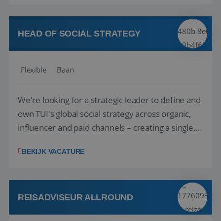
vakantie en is verkopen je tweede natuur? Al
deze onderdelen zijn nu samen gevoegd...
HEAD OF SOCIAL STRATEGY
Flexible
Baan
We're looking for a strategic leader to define and
own TUI's global social strategy across organic,
influencer and paid channels – creating a single
playbook that regional teams bring to life
BEKIJK VACATURE
locally. The role will be published until 18 August
2026. ABOUT OUR OFFER• Personal benefits:
Attractive remuneration, discre...
REISADVISEUR ALLROUND