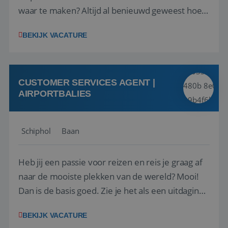
waar te maken? Altijd al benieuwd geweest hoe
het eraan toegaat achter de schermen bij een
BEKIJK VACATURE
van de grootste reisorganisaties? Dan is een
stage bij TUI Nederland echt iets voor jou! Wij zijn
op zoek naar een enthousiaste, leergie...
CUSTOMER SERVICES AGENT |
AIRPORTBALIES
Schiphol
Baan
Heb jij een passie voor reizen en reis je graag af
naar de mooiste plekken van de wereld? Mooi!
Dan is de basis goed. Zie je het als een uitdaging
om anderen te inspireren en ondersteunen met
BEKIJK VACATURE
het samenstellen en boeken van de perfecte