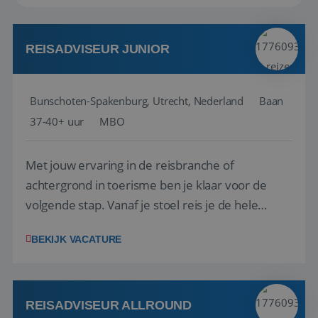
REISADVISEUR JUNIOR
Bunschoten-Spakenburg, Utrecht, Nederland
Baan
37-40+ uur
MBO
Met jouw ervaring in de reisbranche of
achtergrond in toerisme ben je klaar voor de
volgende stap. Vanaf je stoel reis je de hele
wereld over en speel je moeiteloos in op de
BEKIJK VACATURE
wensen van je team, je klant en wat er in de
reiswereld gebeurt. Met je enthousiasme weet je
klanten te overtuigen om die droomreis te
boeken! ...
REISADVISEUR ALLROUND