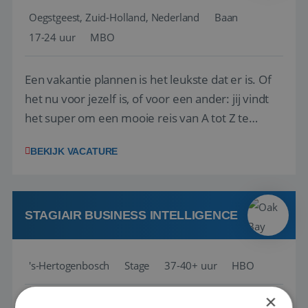
Oegstgeest, Zuid-Holland, Nederland
Baan
17-24 uur
MBO
Een vakantie plannen is het leukste dat er is. Of
het nu voor jezelf is, of voor een ander: jij vindt
het super om een mooie reis van A tot Z te
regelen. Door jouw kennis en ervaring leren onze
BEKIJK VACATURE
vakantiegangers de meest prachtige plekjes op
aarde kennen! 🏝️Wat ga je doen?Klantgericht
werken: of het nu gaat om vragen ...
STAGIAIR BUSINESS INTELLIGENCE
's-Hertogenbosch
Stage
37-40+ uur
HBO
×
Als Stagiaire Business Intelligence ga je de