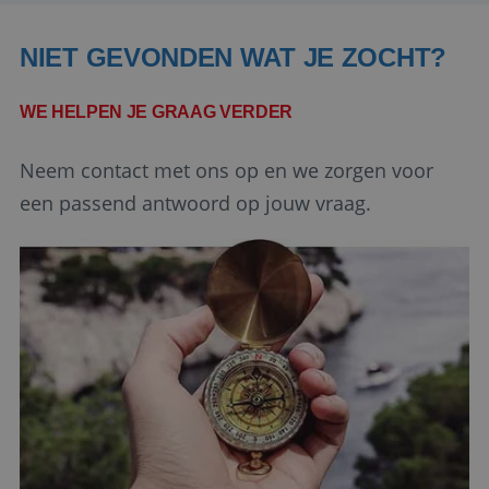
Domein
PHPSESSID
Sessie
PHP.net
NIET GEVONDEN WAT JE ZOCHT?
www.reiswerk.nl
WE HELPEN JE GRAAG VERDER
Neem contact met ons op en we zorgen voor
een passend antwoord op jouw vraag.
Google Privacy Policy
li_gc
5 maanden 4
LinkedIn