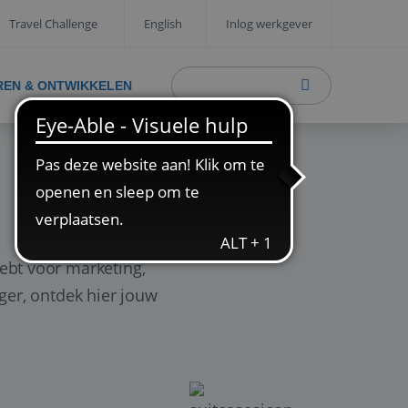
Travel Challenge
English
Inlog werkgever
REN & ONTWIKKELEN
ebt voor marketing,
ager, ontdek hier jouw