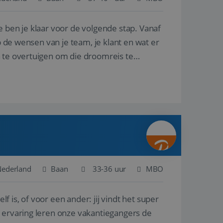
e ben je klaar voor de volgende stap. Vanaf
en betrokkenheid op
tefunctionaliteit te
n voert informatie
p de wensen van je team, je klant en wat er
ikt en over
eft gezien voordat
n te overtuigen om die droomreis te
alytics - wat een
analyseservice van
ers te
r toe te wijzen als
be-video's die in
n site en wordt
e websitebezoeker
 te berekenen voor
face gebruikt.
we gebruiken om het
nalytics software.
e meten.
e gebruiker op te
 tot één
osoft als een
 door ingesloten
e sessiestatus te
 dat het
soft-domeinen,
Nederland
Baan
33-36 uur
MBO
orgt voor de goede
lf is, of voor een ander: jij vindt het super
het delen van de
n ervaring leren onze vakantiegangers de