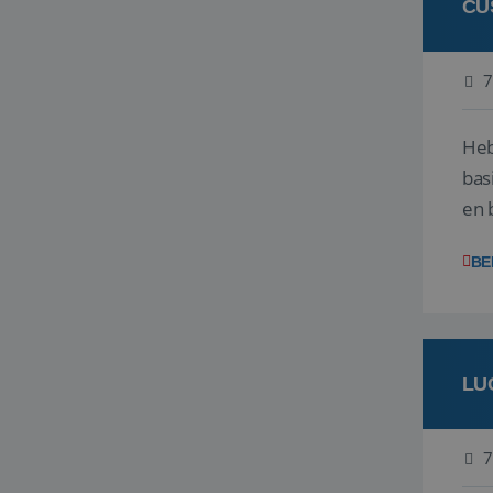
CU
7
Heb
bas
en 
gev
BE
LU
7