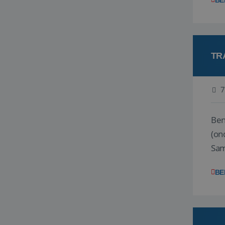
BE
TR
7
Ben j
(on
Samen
reis
BE