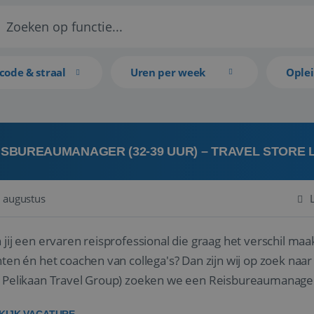
code & straal
Uren per week
Ople
ISBUREAUMANAGER (32-39 UUR) – TRAVEL STORE
 augustus
 jij een ervaren reisprofessional die graag het verschil maa
en én het coachen van collega's? Dan zijn wij op zoek naar jou. Bij Travel Store Leerdam (on
 Pelikaan Travel Group) zoeken we een Reisbureaumanage
der...