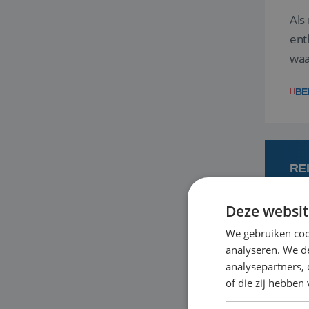
Als
ent
waa
wat
BE
RE
Deze websit
7
We gebruiken coo
analyseren. We de
Een
analysepartners,
om 
of die zij hebbe
mee