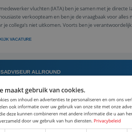
 medewerker vluchten (IATA) ben je samen met je directe I
housiaste verkoopteam en ben je de vraagbaak voor alles m
r je collega’s niet uitkomen. Voorts ben je verantwoordelijk
 met IATA te m...
KIJK VACATURE
ISADVISEUR ALLROUND
e maakt gebruik van cookies.
 augustus
Steenwijk, Overijssel,
kies om inhoud en advertenties te personaliseren en om ons ver
len ook informatie over uw gebruik van onze site met onze adver
 vakantie plannen is het leukste dat er is. Of het nu voor jeze
 die deze kunnen combineren met andere informatie die u aan hen
een mooie reis van A tot Z te regelen. Door jouw kennis e
n verzameld door uw gebruik van hun diensten.
Privacybeleid
st prachtige plekjes op aarde kennen! 🏝️Wat ga je doen?K