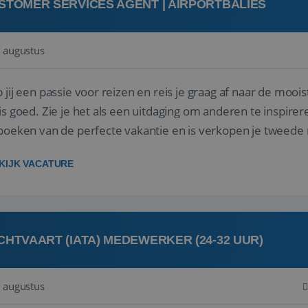
STOMER SERVICES AGENT | AIRPORTBALIES
 augustus
 jij een passie voor reizen en reis je graag af naar de mooi
is goed. Zie je het als een uitdaging om anderen te inspi
boeken van de perfecte vakantie en is verkopen je tweede 
oegd...
KIJK VACATURE
CHTVAART (IATA) MEDEWERKER (24-32 UUR)
 augustus