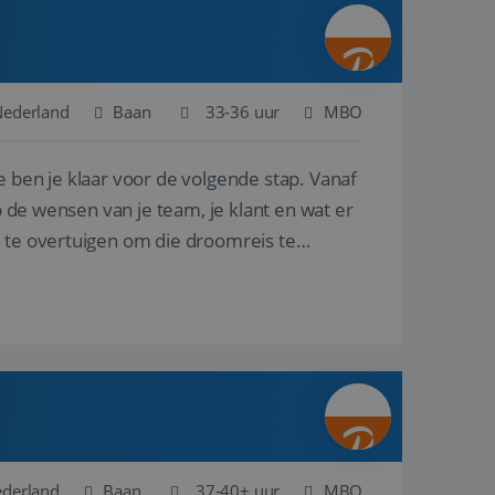
ina's.
gasten op te slaan
et-essentiële
akelijke cookie
Nederland
Baan
33-36 uur
MBO
uitgevoerd met het
rscheid te maken
e ben je klaar voor de volgende stap. Vanaf
g voor de website,
en over het
p de wensen van je team, je klant en wat er
n te overtuigen om die droomreis te
Cookie-Script.com-
 bezoekers te
okie-Script.com is
toestemming van de
interactie met de
vens over de
trekking tot
lingen, zodat hun
 toekomstige
Omschrijving
ederland
Baan
37-40+ uur
MBO