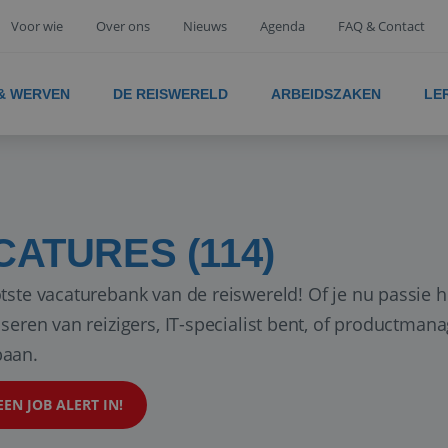
Voor wie
Over ons
Nieuws
Agenda
FAQ & Contact
 & WERVEN
DE REISWERELD
ARBEIDSZAKEN
LE
CATURES (114)
tste vacaturebank van de reiswereld! Of je nu passie h
iseren van reizigers, IT-specialist bent, of productman
aan.
EEN JOB ALERT IN!