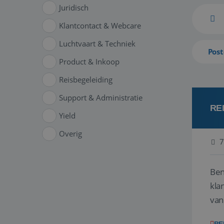
Juridisch
Klantcontact & Webcare
Luchtvaart & Techniek
Post
Product & Inkoop
Reisbegeleiding
Support & Administratie
RE
Yield
Overig
7
Ben
klant
van
ver