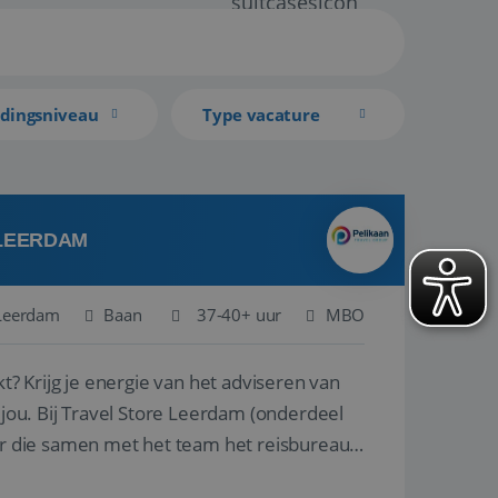
idingsniveau
Type vacature
 LEERDAM
Leerdam
Baan
37-40+ uur
MBO
kt? Krijg je energie van het adviseren van
derdeel
r die samen met het team het reisbureau