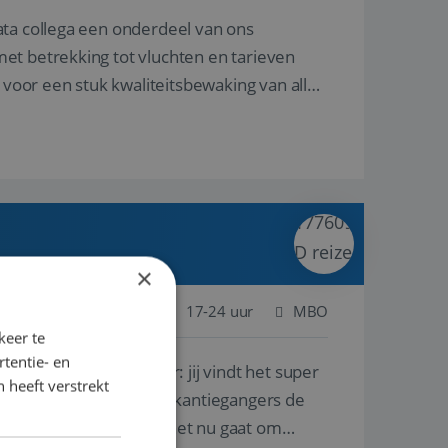
ata collega een onderdeel van ons
et betrekking tot vluchten en tarieven
 voor een stuk kwaliteitsbewaking van alles
×
 Nederland
Baan
17-24 uur
MBO
keer te
tentie- en
lf is, of voor een ander: jij vindt het super
 heeft verstrekt
n ervaring leren onze vakantiegangers de
lantgericht werken: of het nu gaat om