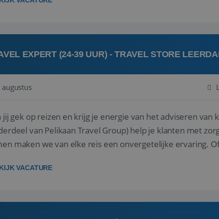
KIJK VACATURE
AVEL EXPERT (24-39 UUR) - TRAVEL STORE LEERD
 augustus
ij gek op reizen en krijg je energie van het adviseren van klanten? Bij Travel St
derdeel van Pelikaan Travel Group) help je klanten met zorg
 maken we van elke reis een onvergetelijke ervaring. Of je nu al jaren ervaring hebt in de
branche of j...
KIJK VACATURE