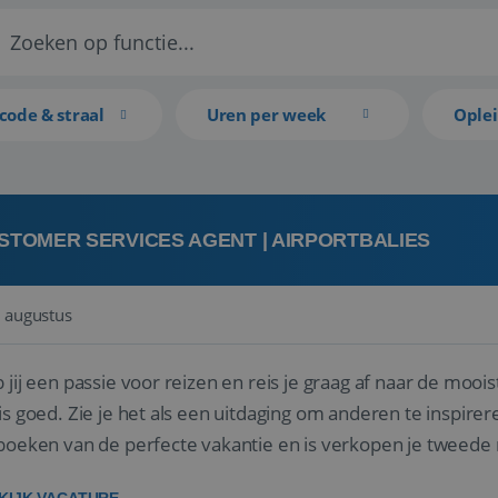
code & straal
Uren per week
Ople
STOMER SERVICES AGENT | AIRPORTBALIES
 augustus
 jij een passie voor reizen en reis je graag af naar de mooi
is goed. Zie je het als een uitdaging om anderen te inspi
boeken van de perfecte vakantie en is verkopen je tweede 
oegd...