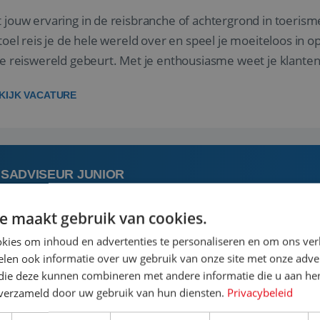
 jouw ervaring in de reisbranche of achtergrond in toerism
stoel reis je de hele wereld over en speel je moeiteloos in o
de reiswereld gebeurt. Met je enthousiasme weet je klante
ken! ...
KIJK VACATURE
ISADVISEUR JUNIOR
e maakt gebruik van cookies.
 augustus
Bunschoten-Spakenburg, Utrecht, N
kies om inhoud en advertenties te personaliseren en om ons ver
len ook informatie over uw gebruik van onze site met onze adver
 jouw ervaring in de reisbranche of achtergrond in toerism
 die deze kunnen combineren met andere informatie die u aan hen
stoel reis je de hele wereld over en speel je moeiteloos in o
n verzameld door uw gebruik van hun diensten.
Privacybeleid
de reiswereld gebeurt. Met je enthousiasme weet je klante