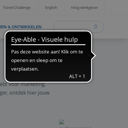
Travel Challenge
English
Inlog werkgever
REN & ONTWIKKELEN
ebt voor marketing,
ager, ontdek hier jouw