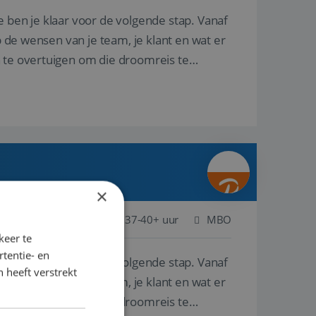
e ben je klaar voor de volgende stap. Vanaf
p de wensen van je team, je klant en wat er
n te overtuigen om die droomreis te
×
ederland
Baan
37-40+ uur
MBO
keer te
tentie- en
e ben je klaar voor de volgende stap. Vanaf
 heeft verstrekt
p de wensen van je team, je klant en wat er
n te overtuigen om die droomreis te