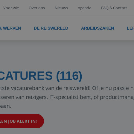
Voor wie
Over ons
Nieuws
Agenda
FAQ & Contact
 & WERVEN
DE REISWERELD
ARBEIDSZAKEN
LE
CATURES (116)
tste vacaturebank van de reiswereld! Of je nu passie h
iseren van reizigers, IT-specialist bent, of productman
aan.
EEN JOB ALERT IN!