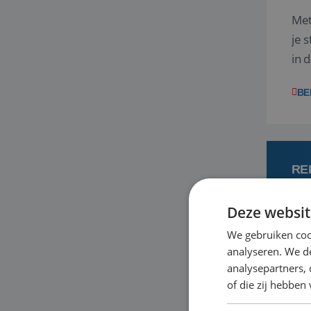
Met
je 
in 
boe
BE
RE
Deze websit
6
We gebruiken coo
analyseren. We de
Met
analysepartners,
je 
of die zij hebbe
in 