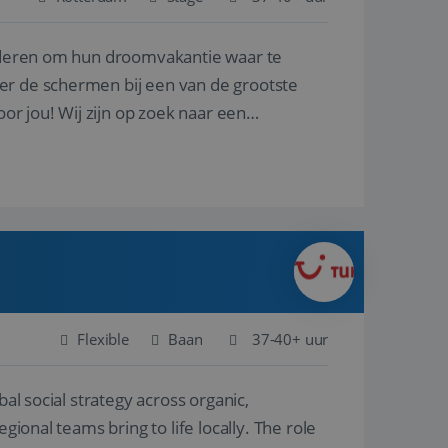
nderen om hun droomvakantie waar te
en betrokkenheid op
tefunctionaliteit te
n voert informatie
er de schermen bij een van de grootste
ikt en over
eft gezien voordat
oor jou! Wij zijn op zoek naar een
alytics - wat een
analyseservice van
ers te
r toe te wijzen als
be-video's die in
n site en wordt
e websitebezoeker
 te berekenen voor
face gebruikt.
we gebruiken om het
nalytics software.
e meten.
e gebruiker op te
 tot één
osoft als een
 door ingesloten
e sessiestatus te
 dat het
soft-domeinen,
Flexible
Baan
37-40+ uur
orgt voor de goede
al social strategy across organic,
het delen van de
gional teams bring to life locally. The role