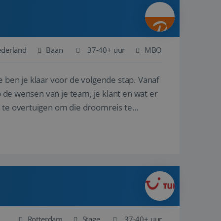
ina's.
gasten op te slaan
et-essentiële
akelijke cookie
ederland
Baan
37-40+ uur
MBO
uitgevoerd met het
rscheid te maken
e ben je klaar voor de volgende stap. Vanaf
g voor de website,
en over het
p de wensen van je team, je klant en wat er
n te overtuigen om die droomreis te
Cookie-Script.com-
 bezoekers te
okie-Script.com is
toestemming van de
interactie met de
vens over de
trekking tot
lingen, zodat hun
 toekomstige
Omschrijving
Rotterdam
Stage
37-40+ uur