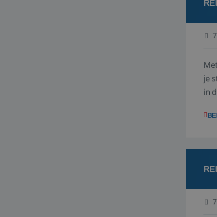
RE
7
Met
je 
in 
boe
BE
RE
7