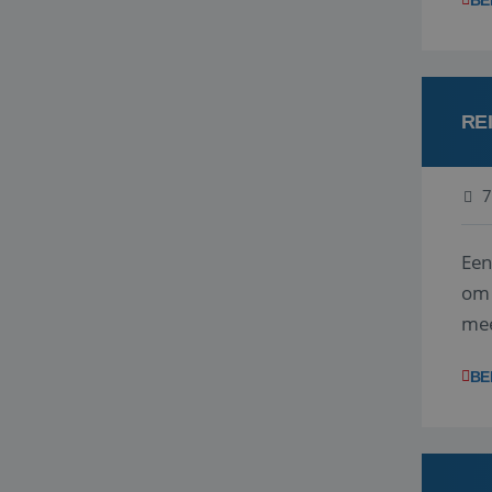
BE
RE
7
Een
om 
mee
vra
BE