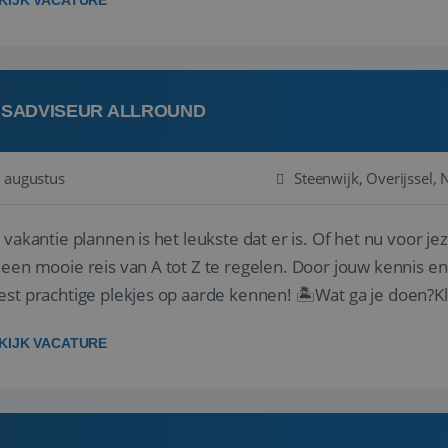
KIJK VACATURE
ISADVISEUR ALLROUND
 augustus
Steenwijk, Overijssel,
 vakantie plannen is het leukste dat er is. Of het nu voor jeze
een mooie reis van A tot Z te regelen. Door jouw kennis e
st prachtige plekjes op aarde kennen! 🏝️Wat ga je doen?K
gen ...
KIJK VACATURE