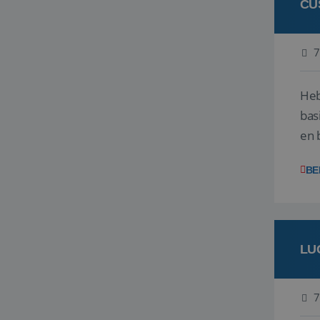
CU
7
Heb
bas
en 
gev
BE
LU
7