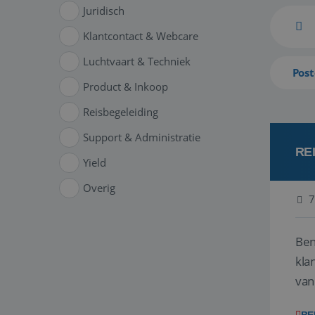
Juridisch
Klantcontact & Webcare
Luchtvaart & Techniek
Post
Product & Inkoop
Reisbegeleiding
Support & Administratie
RE
Yield
Overig
7
Ben
klant
van
ver