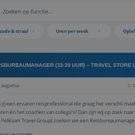
code & straal
Uren per week
Ople
ISBUREAUMANAGER (32-39 UUR) – TRAVEL STORE
 augustus
 jij een ervaren reisprofessional die graag het verschil maa
en én het coachen van collega's? Dan zijn wij op zoek naar jou. Bij Travel Store Leerdam (on
 Pelikaan Travel Group) zoeken we een Reisbureaumanage
der...