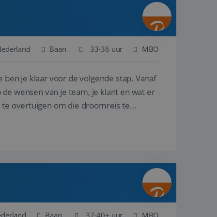
ina's.
gasten op te slaan
et-essentiële
akelijke cookie
Nederland
Baan
33-36 uur
MBO
uitgevoerd met het
rscheid te maken
e ben je klaar voor de volgende stap. Vanaf
g voor de website,
en over het
p de wensen van je team, je klant en wat er
n te overtuigen om die droomreis te
Cookie-Script.com-
 bezoekers te
okie-Script.com is
toestemming van de
interactie met de
vens over de
trekking tot
lingen, zodat hun
 toekomstige
Omschrijving
ederland
Baan
37-40+ uur
MBO