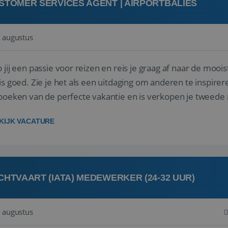
STOMER SERVICES AGENT | AIRPORTBALIES
 augustus
 jij een passie voor reizen en reis je graag af naar de mooi
is goed. Zie je het als een uitdaging om anderen te inspi
boeken van de perfecte vakantie en is verkopen je tweede 
oegd...
KIJK VACATURE
CHTVAART (IATA) MEDEWERKER (24-32 UUR)
 augustus