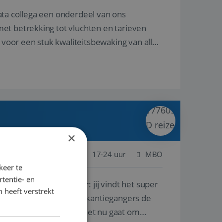
ata collega een onderdeel van ons
et betrekking tot vluchten en tarieven
 voor een stuk kwaliteitsbewaking van alles
×
 Nederland
Baan
17-24 uur
MBO
keer te
tentie- en
lf is, of voor een ander: jij vindt het super
 heeft verstrekt
n ervaring leren onze vakantiegangers de
lantgericht werken: of het nu gaat om