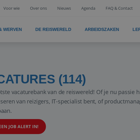
Voor wie
Over ons
Nieuws
Agenda
FAQ & Contact
 & WERVEN
DE REISWERELD
ARBEIDSZAKEN
LE
CATURES (114)
tste vacaturebank van de reiswereld! Of je nu passie h
iseren van reizigers, IT-specialist bent, of productman
aan.
EEN JOB ALERT IN!