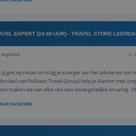
KIJK VACATURE
AVEL EXPERT (24-39 UUR) - TRAVEL STORE LEERD
 augustus
ij gek op reizen en krijg je energie van het adviseren van klanten? Bij Travel St
derdeel van Pelikaan Travel Group) help je klanten met zorg
 maken we van elke reis een onvergetelijke ervaring. Of je nu al jaren ervaring hebt in de
branche of j...
KIJK VACATURE