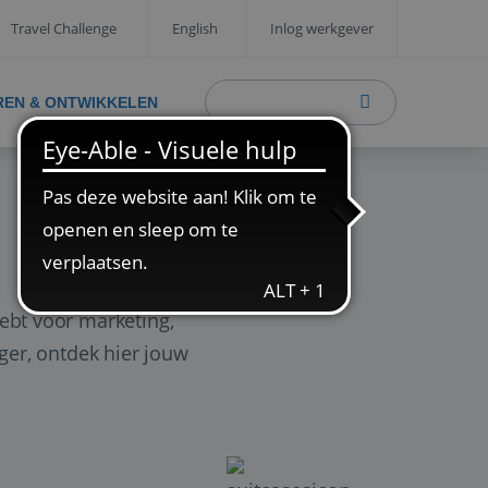
Travel Challenge
English
Inlog werkgever
REN & ONTWIKKELEN
ebt voor marketing,
ager, ontdek hier jouw