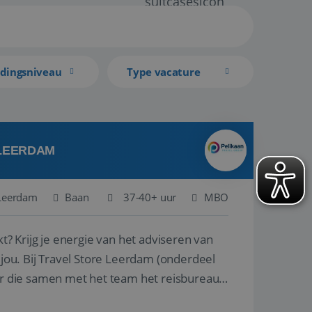
idingsniveau
Type vacature
 LEERDAM
Leerdam
Baan
37-40+ uur
MBO
kt? Krijg je energie van het adviseren van
derdeel
r die samen met het team het reisbureau