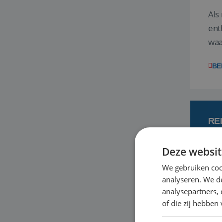
Als
ent
waa
wat
BE
RE
Deze websit
7
We gebruiken coo
analyseren. We de
Een
analysepartners,
om 
of die zij hebbe
mee