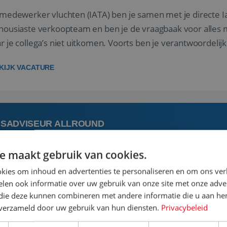
 medewerker vluchten (IATA) ben je samen met je directe I
housiaste verkoopteam en ben je de vraagbaak voor alles m
r je collega’s niet uitkomen. Voorts ben je verantwoordelijk
 met IATA te m...
KIJK VACATURE
ISADVISEUR ALLROUND
e maakt gebruik van cookies.
 augustus
Steenwijk, Overijssel,
kies om inhoud en advertenties te personaliseren en om ons ver
len ook informatie over uw gebruik van onze site met onze adver
 vakantie plannen is het leukste dat er is. Of het nu voor jeze
 die deze kunnen combineren met andere informatie die u aan hen
een mooie reis van A tot Z te regelen. Door jouw kennis e
n verzameld door uw gebruik van hun diensten.
Privacybeleid
st prachtige plekjes op aarde kennen! 🏝️Wat ga je doen?K