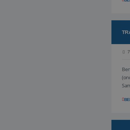
BE
TR
7
Ben j
(on
Samen
reis
BE