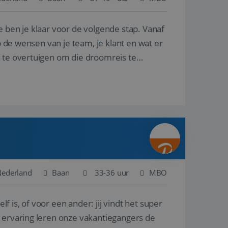
e ben je klaar voor de volgende stap. Vanaf
en betrokkenheid op
tefunctionaliteit te
n voert informatie
p de wensen van je team, je klant en wat er
ikt en over
eft gezien voordat
n te overtuigen om die droomreis te
alytics - wat een
analyseservice van
ers te
r toe te wijzen als
be-video's die in
n site en wordt
e websitebezoeker
 te berekenen voor
face gebruikt.
we gebruiken om het
nalytics software.
e meten.
e gebruiker op te
 tot één
osoft als een
 door ingesloten
e sessiestatus te
 dat het
soft-domeinen,
Nederland
Baan
33-36 uur
MBO
orgt voor de goede
lf is, of voor een ander: jij vindt het super
het delen van de
n ervaring leren onze vakantiegangers de