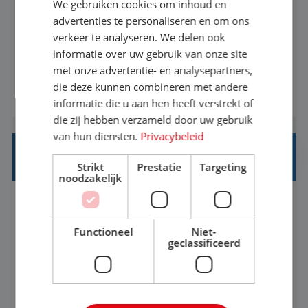
We gebruiken cookies om inhoud en
Met jouw ervaring in de reisbranche of
advertenties te personaliseren en om ons
verkeer te analyseren. We delen ook
achtergrond in toerisme ben je klaar voor de
informatie over uw gebruik van onze site
volgende stap. Vanaf je stoel reis je de hele
met onze advertentie- en analysepartners,
wereld over en speel je moeiteloos in op de
die deze kunnen combineren met andere
BEKIJK VACATURE
wensen van je team, je klant en wat er in de
informatie die u aan hen heeft verstrekt of
reiswereld gebeurt. Met je enthousiasme weet je
die zij hebben verzameld door uw gebruik
klanten te overtuigen om die droomreis te
van hun diensten.
Privacybeleid
boeken! ...
REISADVISEUR ALLROUND
Strikt
Prestatie
Targeting
noodzakelijk
Aalsmeer, Noord-Holland, Nederland
Baan
33-36 uur
MBO
Functioneel
Niet-
geclassificeerd
Een vakantie plannen is het leukste dat er is. Of
het nu voor jezelf is, of voor een ander: jij vindt
het super om een mooie reis van A tot Z te