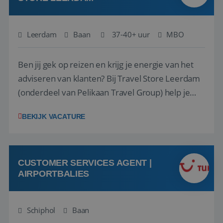
Leerdam
Baan
37-40+ uur
MBO
Ben jij gek op reizen en krijg je energie van het
adviseren van klanten? Bij Travel Store Leerdam
(onderdeel van Pelikaan Travel Group) help je
klanten met zorg en aandacht hun ideale reis te
BEKIJK VACATURE
vinden. Samen maken we van elke reis een
onvergetelijke ervaring. Of je nu al jaren ervaring
hebt in de reisbranche of j...
CUSTOMER SERVICES AGENT |
AIRPORTBALIES
Schiphol
Baan