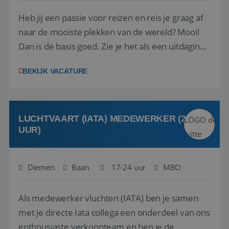
Heb jij een passie voor reizen en reis je graag af
naar de mooiste plekken van de wereld? Mooi!
Dan is de basis goed. Zie je het als een uitdaging
om anderen te inspireren en ondersteunen met
BEKIJK VACATURE
het samenstellen en boeken van de perfecte
vakantie en is verkopen je tweede natuur? Al
deze onderdelen zijn nu samen gevoegd...
LUCHTVAART (IATA) MEDEWERKER (24-32
UUR)
Diemen
Baan
17-24 uur
MBO
Als medewerker vluchten (IATA) ben je samen
met je directe Iata collega een onderdeel van ons
enthousiaste verkoopteam en ben je de