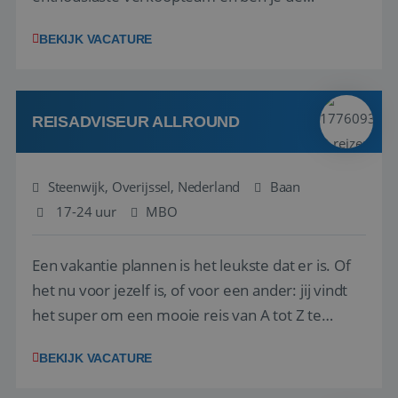
vraagbaak voor alles met betrekking tot vluchten
BEKIJK VACATURE
en tarieven waar je collega’s niet uitkomen.
Voorts ben je verantwoordelijk voor een stuk
kwaliteitsbewaking van alles wat met IATA te m...
REISADVISEUR ALLROUND
Steenwijk, Overijssel, Nederland
Baan
17-24 uur
MBO
Een vakantie plannen is het leukste dat er is. Of
het nu voor jezelf is, of voor een ander: jij vindt
het super om een mooie reis van A tot Z te
regelen. Door jouw kennis en ervaring leren onze
BEKIJK VACATURE
vakantiegangers de meest prachtige plekjes op
aarde kennen! 🏝️Wat ga je doen?Klantgericht