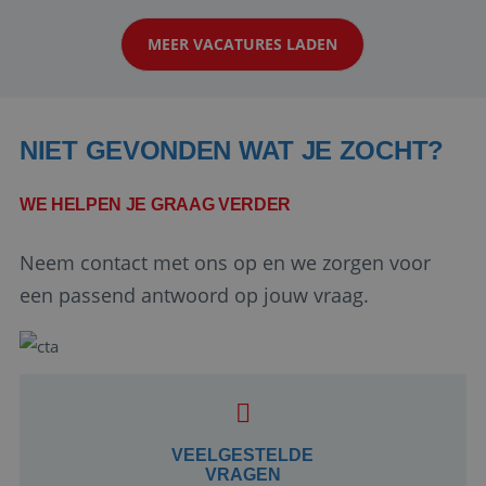
klanten te overtuigen om die droomreis te
MEER VACATURES LADEN
boeken! ...
NIET GEVONDEN WAT JE ZOCHT?
WE HELPEN JE GRAAG VERDER
Neem contact met ons op en we zorgen voor
Google Privacy Policy
een passend antwoord op jouw vraag.
li_gc
5 maanden 4
LinkedIn
weken
Corporation
.linkedin.com
VEELGESTELDE
VRAGEN