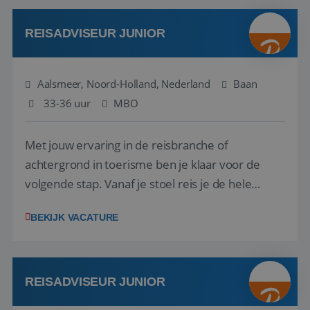
werken: of het nu gaat om vragen ...
REISADVISEUR JUNIOR
Aalsmeer, Noord-Holland, Nederland
Baan
33-36 uur
MBO
Met jouw ervaring in de reisbranche of
achtergrond in toerisme ben je klaar voor de
volgende stap. Vanaf je stoel reis je de hele
wereld over en speel je moeiteloos in op de
BEKIJK VACATURE
wensen van je team, je klant en wat er in de
reiswereld gebeurt. Met je enthousiasme weet je
klanten te overtuigen om die droomreis te
boeken! ...
REISADVISEUR JUNIOR