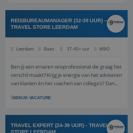
REISBUREAUMANAGER (32-39 UUR) –
TRAVEL STORE LEERDAM
Leerdam
Baan
37-40+ uur
MBO
Ben jij een ervaren reisprofessional die graag het
verschil maakt? Krijg je energie van het adviseren
van klanten én het coachen van collega's? Dan
zijn wij op zoek naar jou. Bij Travel Store Leerdam
BEKIJK VACATURE
(onderdeel van Pelikaan Travel Group) zoeken
we een Reisbureaumanager die samen met het
team het reisbureau verder...
TRAVEL EXPERT (24-39 UUR) - TRAVEL
STORE LEERDAM