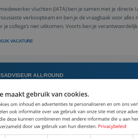
 medewerker vluchten (IATA) ben je samen met je directe I
housiaste verkoopteam en ben je de vraagbaak voor alles m
r je collega’s niet uitkomen. Voorts ben je verantwoordelijk
 met IATA te m...
KIJK VACATURE
ISADVISEUR ALLROUND
e maakt gebruik van cookies.
 augustus
Steenwijk, Overijssel,
kies om inhoud en advertenties te personaliseren en om ons ver
len ook informatie over uw gebruik van onze site met onze adver
 vakantie plannen is het leukste dat er is. Of het nu voor jeze
 die deze kunnen combineren met andere informatie die u aan hen
een mooie reis van A tot Z te regelen. Door jouw kennis e
n verzameld door uw gebruik van hun diensten.
Privacybeleid
st prachtige plekjes op aarde kennen! 🏝️Wat ga je doen?K