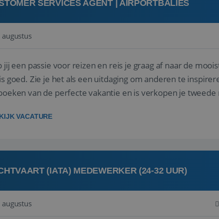
STOMER SERVICES AGENT | AIRPORTBALIES
 augustus
 jij een passie voor reizen en reis je graag af naar de mooi
is goed. Zie je het als een uitdaging om anderen te inspi
boeken van de perfecte vakantie en is verkopen je tweede 
oegd...
KIJK VACATURE
CHTVAART (IATA) MEDEWERKER (24-32 UUR)
 augustus