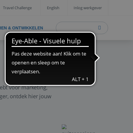
Travel Challenge
English
Inlog werkgever
REN & ONTWIKKELEN
ebt voor marketing,
ager, ontdek hier jouw