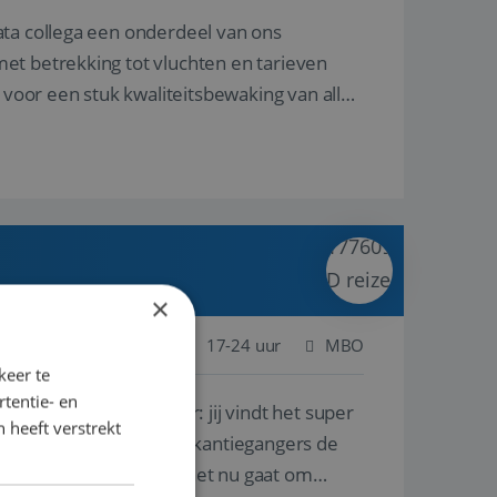
ata collega een onderdeel van ons
et betrekking tot vluchten en tarieven
 voor een stuk kwaliteitsbewaking van alles
×
 Nederland
Baan
17-24 uur
MBO
keer te
tentie- en
lf is, of voor een ander: jij vindt het super
 heeft verstrekt
n ervaring leren onze vakantiegangers de
lantgericht werken: of het nu gaat om