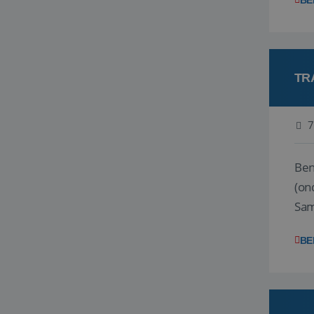
BE
TR
7
Ben j
(on
Samen
reis
BE