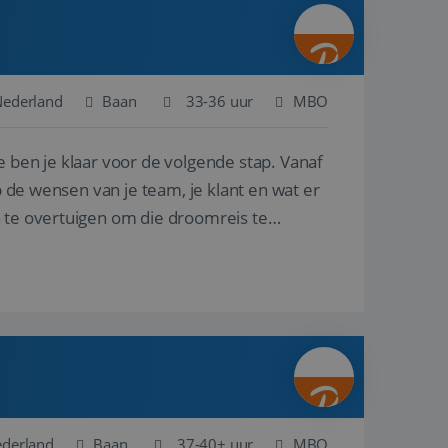
ina's.
gasten op te slaan
et-essentiële
akelijke cookie
Nederland
Baan
33-36 uur
MBO
uitgevoerd met het
rscheid te maken
e ben je klaar voor de volgende stap. Vanaf
g voor de website,
en over het
p de wensen van je team, je klant en wat er
n te overtuigen om die droomreis te
Cookie-Script.com-
 bezoekers te
okie-Script.com is
toestemming van de
interactie met de
vens over de
trekking tot
lingen, zodat hun
 toekomstige
Omschrijving
ederland
Baan
37-40+ uur
MBO