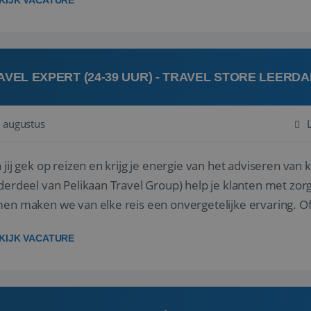
KIJK VACATURE
AVEL EXPERT (24-39 UUR) - TRAVEL STORE LEERD
 augustus
ij gek op reizen en krijg je energie van het adviseren van klanten? Bij Travel St
derdeel van Pelikaan Travel Group) help je klanten met zorg
 maken we van elke reis een onvergetelijke ervaring. Of je nu al jaren ervaring hebt in de
branche of j...
KIJK VACATURE