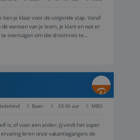
e ben je klaar voor de volgende stap. Vanaf
en betrokkenheid op
tefunctionaliteit te
n voert informatie
p de wensen van je team, je klant en wat er
ikt en over
eft gezien voordat
n te overtuigen om die droomreis te
alytics - wat een
analyseservice van
ers te
r toe te wijzen als
be-video's die in
n site en wordt
e websitebezoeker
 te berekenen voor
face gebruikt.
we gebruiken om het
nalytics software.
e meten.
e gebruiker op te
 tot één
osoft als een
 door ingesloten
e sessiestatus te
 dat het
soft-domeinen,
Nederland
Baan
33-36 uur
MBO
orgt voor de goede
lf is, of voor een ander: jij vindt het super
het delen van de
n ervaring leren onze vakantiegangers de