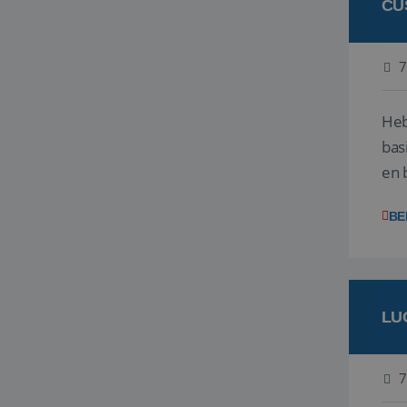
CU
7
Heb
bas
en 
gev
BE
LU
7