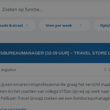
code & straal
Uren per week
Ople
ISBUREAUMANAGER (32-39 UUR) – TRAVEL STORE
 augustus
 jij een ervaren reisprofessional die graag het verschil maa
en én het coachen van collega's? Dan zijn wij op zoek naar jou. Bij Travel Store Leerdam (on
 Pelikaan Travel Group) zoeken we een Reisbureaumanage
der...