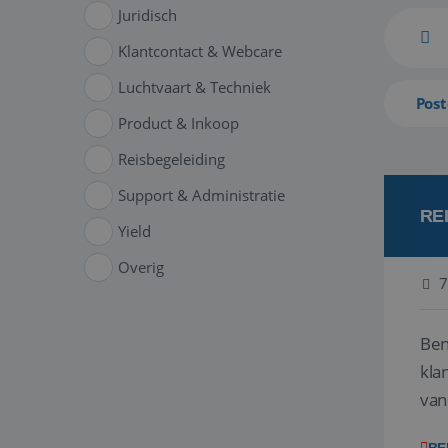
Juridisch
Klantcontact & Webcare
Luchtvaart & Techniek
Post
Product & Inkoop
Reisbegeleiding
Support & Administratie
RE
Yield
Overig
7
Ben
klant
van
ver