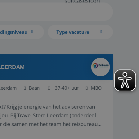
idingsniveau
Type vacature
 LEERDAM
Leerdam
Baan
37-40+ uur
MBO
kt? Krijg je energie van het adviseren van
derdeel
r die samen met het team het reisbureau