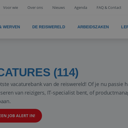
Voor wie
Over ons
Nieuws
Agenda
FAQ & Contact
 & WERVEN
DE REISWERELD
ARBEIDSZAKEN
LE
CATURES (114)
tste vacaturebank van de reiswereld! Of je nu passie h
iseren van reizigers, IT-specialist bent, of productman
aan.
EEN JOB ALERT IN!