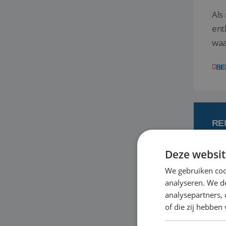
Als
ent
waa
wat
BE
RE
Deze websit
7
We gebruiken coo
analyseren. We de
Een
analysepartners,
om 
of die zij hebbe
mee