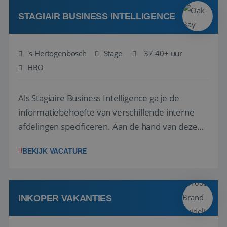
door ieders talenten optimaal te benutten? Dan
hebbe...
STAGIAIR BUSINESS INTELLIGENCE
's-Hertogenbosch
Stage
37-40+ uur
HBO
Als Stagiaire Business Intelligence ga je de
informatiebehoefte van verschillende interne
afdelingen specificeren. Aan de hand van deze
informatiebehoefte ga je BI-producten zoals
BEKIJK VACATURE
adviezen, rapportages en dashboards
ontwikkelen, aanpassen en leveren. Deze
producten ontwikkel je door middel van de data
uit ons datawa...
INKOPER VAKANTIES