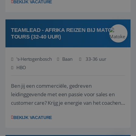
BEKIJK VACATURE
vakantiegangers de meest prachtige plekjes op
aarde kennen! 🏝️Wat ga je doen?Klantgericht
werken: of het nu gaat om vragen ...
TEAMLEAD - AFRIKA REIZEN BIJ MATOKE
TOURS (32-40 UUR)
's-Hertogenbosch
Baan
33-36 uur
HBO
Ben jij een commerciële, gedreven
leidinggevende met een passie voor sales en
customer care? Krijg je energie van het coachen
en motiveren van een team om samen mooie
BEKIJK VACATURE
successen te behalen? En is jouw dagelijkse doel
om het beste uit jezelf én je collega’s te halen