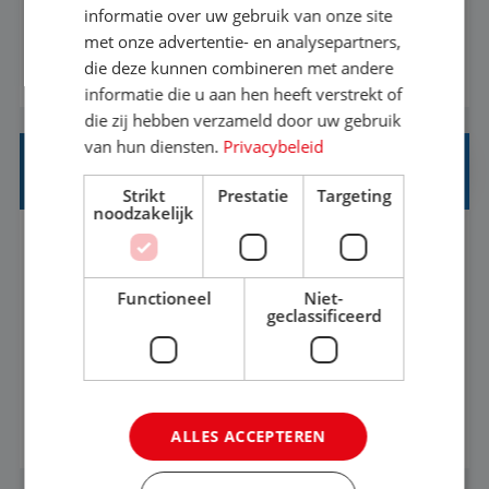
onvergetelijke vakanties van hun leven, hoe gaaf
informatie over uw gebruik van onze site
met onze advertentie- en analysepartners,
is dat? Ben jij de commerciële professional die
die deze kunnen combineren met andere
BEKIJK VACATURE
net zo goed thuis is in een onderhandeling als op
informatie die u aan hen heeft verstrekt of
verkenning bij een nieuwe accommodatie ergens
die zij hebben verzameld door uw gebruik
in Europa? Dan is dit jouw kans. A...
van hun diensten.
Privacybeleid
PRODUCTMANAGER SUMMERCAMPS
Strikt
Prestatie
Targeting
noodzakelijk
Utrecht
Baan
25-32 uur
HBO
Functioneel
Niet-
Bedenk jij de zomerkampen waar kinderen en
geclassificeerd
jongeren nog jarenlang over napraten? Word jij
enthousiast van het ontwikkelen van
onvergetelijke vakanties voor kinderen en
BEKIJK VACATURE
ALLES ACCEPTEREN
jongeren? Zie jij kansen om bestaande
programma's nóg leuker te maken en nieuwe