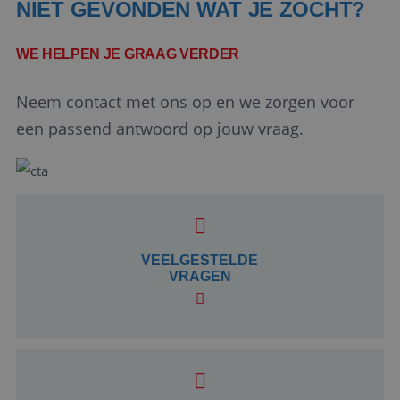
NIET GEVONDEN WAT JE ZOCHT?
WE HELPEN JE GRAAG VERDER
Neem contact met ons op en we zorgen voor
een passend antwoord op jouw vraag.
Google Privacy Policy
VEELGESTELDE
li_gc
5 maanden 4
LinkedIn
VRAGEN
weken
Corporation
.linkedin.com
_GRECAPTCHA
5 maanden 4
Google LLC
weken
www.google.com