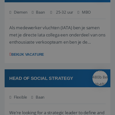
Diemen
Baan
25-32 uur
MBO
Als medewerker vluchten (IATA) ben je samen
met je directe Iata collega een onderdeel van ons
enthousiaste verkoopteam en ben je de
vraagbaak voor alles met betrekking tot vluchten
BEKIJK VACATURE
en tarieven waar je collega’s niet uitkomen.
Voorts ben je verantwoordelijk voor een stuk
kwaliteitsbewaking van alles wat met IATA te m...
HEAD OF SOCIAL STRATEGY
Flexible
Baan
We're looking for a strategic leader to define and