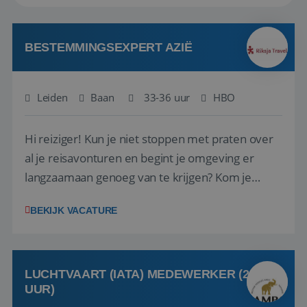
BESTEMMINGSEXPERT AZIË
Leiden
Baan
33-36 uur
HBO
Hi reiziger! Kun je niet stoppen met praten over
al je reisavonturen en begint je omgeving er
langzaamaan genoeg van te krijgen? Kom je
verhalen delen bij Riksja Travel! We zijn op zoek
BEKIJK VACATURE
naar enthousiaste reisfanaten met een passie
voor Azië, die onze klanten gaan helpen met het
samenstellen van hun droomreis.<br ...
LUCHTVAART (IATA) MEDEWERKER (24-32
UUR)