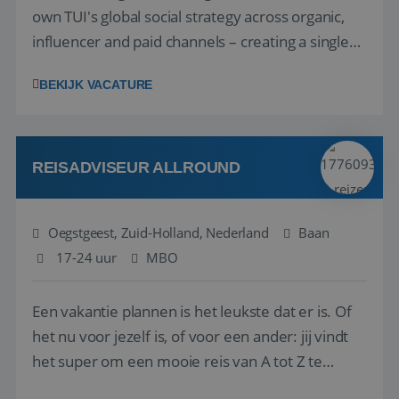
own TUI's global social strategy across organic,
influencer and paid channels – creating a single
playbook that regional teams bring to life
BEKIJK VACATURE
locally. The role will be published until 18 August
2026. ABOUT OUR OFFER• Personal benefits:
Attractive remuneration, discre...
REISADVISEUR ALLROUND
Oegstgeest, Zuid-Holland, Nederland
Baan
17-24 uur
MBO
Een vakantie plannen is het leukste dat er is. Of
het nu voor jezelf is, of voor een ander: jij vindt
het super om een mooie reis van A tot Z te
regelen. Door jouw kennis en ervaring leren onze