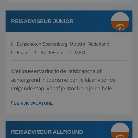
REISADVISEUR JUNIOR
Bunschoten-Spakenburg, Utrecht, Nederland
Baan
37-40+ uur
MBO
Met jouw ervaring in de reisbranche of
achtergrond in toerisme ben je klaar voor de
volgende stap. Vanaf je stoel reis je de hele
wereld over en speel je moeiteloos in op de
BEKIJK VACATURE
wensen van je team, je klant en wat er in de
reiswereld gebeurt. Met je enthousiasme weet je
klanten te overtuigen om die droomreis te
boeken! ...
REISADVISEUR ALLROUND