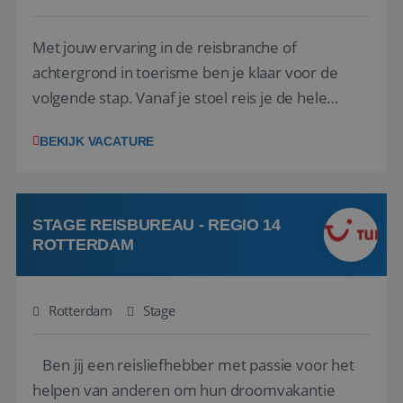
Met jouw ervaring in de reisbranche of
achtergrond in toerisme ben je klaar voor de
volgende stap. Vanaf je stoel reis je de hele
wereld over en speel je moeiteloos in op de
BEKIJK VACATURE
wensen van je team, je klant en wat er in de
reiswereld gebeurt. Met je enthousiasme weet je
klanten te overtuigen om die droomreis te
boeken! ...
STAGE REISBUREAU - REGIO 14
ROTTERDAM
Rotterdam
Stage
Ben jij een reisliefhebber met passie voor het
helpen van anderen om hun droomvakantie