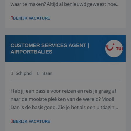
waar te maken? Altijd al benieuwd geweest hoe
het eraan toegaat achter de schermen bij een
BEKIJK VACATURE
van de grootste reisorganisaties? Dan is een
stage bij TUI Nederland echt iets voor jou! Wij zijn
op zoek naar een enthousiaste, leergie...
CUSTOMER SERVICES AGENT |
AIRPORTBALIES
Schiphol
Baan
Heb jij een passie voor reizen en reis je graag af
naar de mooiste plekken van de wereld? Mooi!
Dan is de basis goed. Zie je het als een uitdaging
om anderen te inspireren en ondersteunen met
BEKIJK VACATURE
het samenstellen en boeken van de perfecte