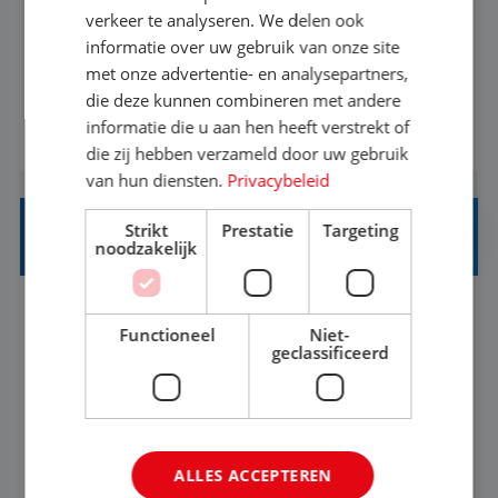
Als Stagiaire Business Intelligence ga je de
verkeer te analyseren. We delen ook
informatiebehoefte van verschillende interne
informatie over uw gebruik van onze site
met onze advertentie- en analysepartners,
afdelingen specificeren. Aan de hand van deze
die deze kunnen combineren met andere
informatiebehoefte ga je BI-producten zoals
informatie die u aan hen heeft verstrekt of
BEKIJK VACATURE
adviezen, rapportages en dashboards
die zij hebben verzameld door uw gebruik
ontwikkelen, aanpassen en leveren. Deze
van hun diensten.
Privacybeleid
producten ontwikkel je door middel van de data
Strikt
Prestatie
Targeting
uit ons datawa...
INKOPER VAKANTIES
noodzakelijk
Nijmegen
Baan
33-36 uur
MBO
Functioneel
Niet-
geclassificeerd
Jij vindt de mooiste plekjes ter wereld en geeft
eenoudergezinnen én singles de meest
onvergetelijke vakanties van hun leven, hoe gaaf
ALLES ACCEPTEREN
is dat? Ben jij de commerciële professional die