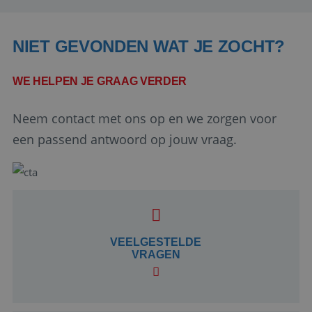
NIET GEVONDEN WAT JE ZOCHT?
WE HELPEN JE GRAAG VERDER
Neem contact met ons op en we zorgen voor
een passend antwoord op jouw vraag.
Google Privacy Policy
li_gc
5 maanden 4
LinkedIn
weken
VEELGESTELDE
Corporation
.linkedin.com
VRAGEN