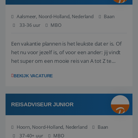
Aalsmeer, Noord-Holland, Nederland
Baan
33-36 uur
MBO
Een vakantie plannen is het leukste dat er is. Of
het nu voor jezelf is, of voor een ander: jij vindt
het super om een mooie reis van A tot Z te
regelen. Door jouw kennis en ervaring leren onze
BEKIJK VACATURE
vakantiegangers de meest prachtige plekjes op
aarde kennen! 🏝️Wat ga je doen?Klantgericht
werken: of het nu gaat om vragen ...
REISADVISEUR JUNIOR
Hoorn, Noord-Holland, Nederland
Baan
37-40+ uur
MBO