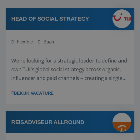
vakantie en is verkopen je tweede natuur? Al
deze onderdelen zijn nu samen gevoegd...
HEAD OF SOCIAL STRATEGY
Flexible
Baan
We're looking for a strategic leader to define and
own TUI's global social strategy across organic,
influencer and paid channels – creating a single
playbook that regional teams bring to life
BEKIJK VACATURE
locally. The role will be published until 18 August
2026. ABOUT OUR OFFER• Personal benefits:
Attractive remuneration, discre...
REISADVISEUR ALLROUND