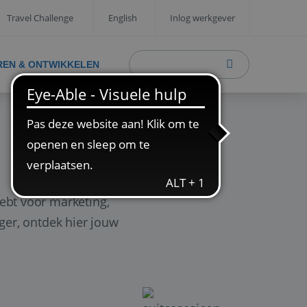
Travel Challenge
English
Inlog werkgever
REN & ONTWIKKELEN
ebt voor marketing,
ager, ontdek hier jouw