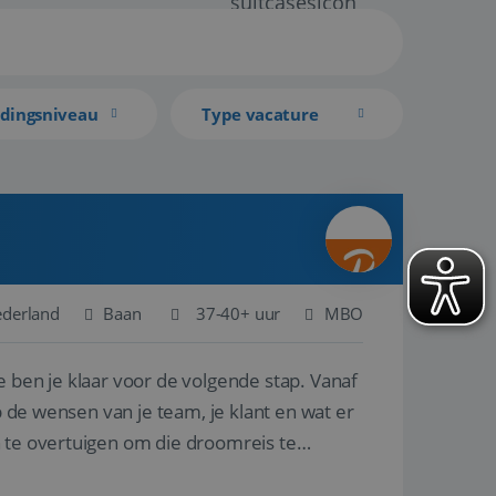
idingsniveau
Type vacature
ederland
Baan
37-40+ uur
MBO
e ben je klaar voor de volgende stap. Vanaf
p de wensen van je team, je klant en wat er
n te overtuigen om die droomreis te