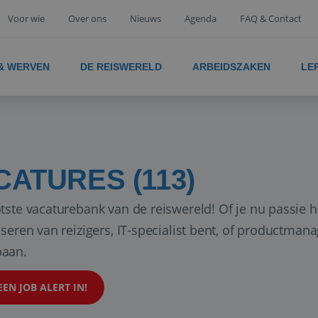
Voor wie
Over ons
Nieuws
Agenda
FAQ & Contact
 & WERVEN
DE REISWERELD
ARBEIDSZAKEN
LE
CATURES (113)
tste vacaturebank van de reiswereld! Of je nu passie h
iseren van reizigers, IT-specialist bent, of productman
aan.
EEN JOB ALERT IN!