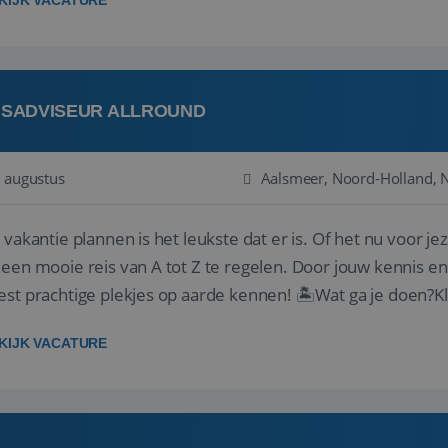
KIJK VACATURE
ISADVISEUR ALLROUND
 augustus
Aalsmeer, Noord-Holland, 
 vakantie plannen is het leukste dat er is. Of het nu voor jeze
een mooie reis van A tot Z te regelen. Door jouw kennis e
st prachtige plekjes op aarde kennen! 🏝️Wat ga je doen?K
gen ...
KIJK VACATURE