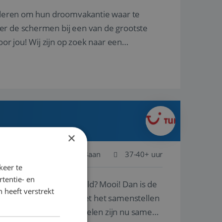
nderen om hun droomvakantie waar te
er de schermen bij een van de grootste
oor jou! Wij zijn op zoek naar een
×
Schiphol
Baan
37-40+ uur
keer te
tentie- en
ste plekken van de wereld? Mooi! Dan is de
 heeft verstrekt
reren en ondersteunen met het samenstellen
natuur? Al deze onderdelen zijn nu samen