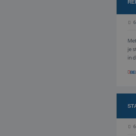
RE
6
Met
je 
in 
boe
BE
ST
6