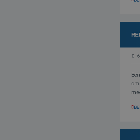
BE
RE
6
Een
om 
mee
vra
BE