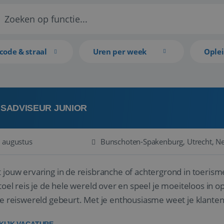
code & straal
Uren per week
Ople
ISADVISEUR JUNIOR
 augustus
Bunschoten-Spakenburg, Utrecht, N
 jouw ervaring in de reisbranche of achtergrond in toerism
stoel reis je de hele wereld over en speel je moeiteloos in o
de reiswereld gebeurt. Met je enthousiasme weet je klante
ken! ...