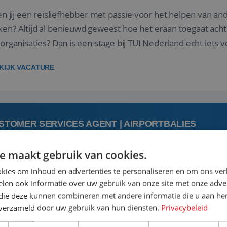
 jij een reisliefhebber met passie voor het helpen van a
en? Altijd al benieuwd geweest hoe het eraan toegaat acht
sorganisaties? Dan is een stage bij TUI Nederland echt iets v
housiaste, leergie...
KIJK VACATURE
STOMER SERVICES AGENT | AIRPORTBALIES
e maakt gebruik van cookies.
 augustus
kies om inhoud en advertenties te personaliseren en om ons ver
len ook informatie over uw gebruik van onze site met onze adver
 jij een passie voor reizen en reis je graag af naar de mooi
 die deze kunnen combineren met andere informatie die u aan hen
is goed. Zie je het als een uitdaging om anderen te inspi
n verzameld door uw gebruik van hun diensten.
Privacybeleid
boeken van de perfecte vakantie en is verkopen je tweede 