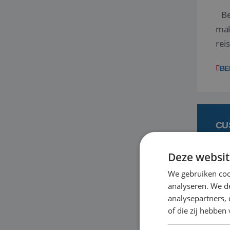
Ben
mak
rei
ent
BE
CU
Deze websit
6
We gebruiken coo
analyseren. We de
Heb
analysepartners,
bas
of die zij hebbe
en 