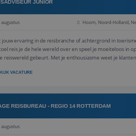
ISADVISEUR JUNIOR
 augustus
Hoorn, Noord-Holland, N
 jouw ervaring in de reisbranche of achtergrond in toerism
stoel reis je de hele wereld over en speel je moeiteloos in o
de reiswereld gebeurt. Met je enthousiasme weet je klante
ken! ...
KIJK VACATURE
AGE REISBUREAU - REGIO 14 ROTTERDAM
 augustus