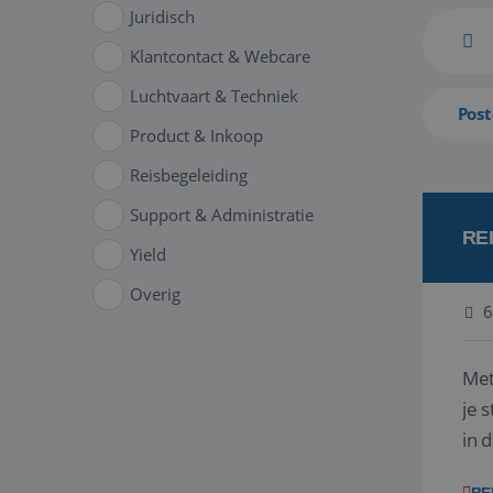
Juridisch
Klantcontact & Webcare
Luchtvaart & Techniek
Post
Product & Inkoop
Reisbegeleiding
Support & Administratie
RE
Yield
Overig
6
Met
je 
in 
boe