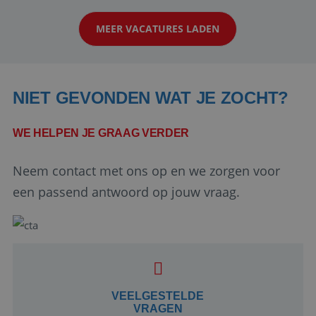
klanten te overtuigen om die droomreis te
MEER VACATURES LADEN
boeken! ...
NIET GEVONDEN WAT JE ZOCHT?
WE HELPEN JE GRAAG VERDER
Neem contact met ons op en we zorgen voor
Google Privacy Policy
een passend antwoord op jouw vraag.
li_gc
5 maanden 4
LinkedIn
weken
Corporation
.linkedin.com
VEELGESTELDE
VRAGEN