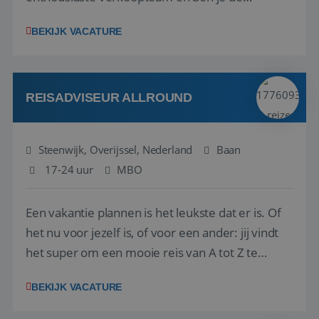
vraagbaak voor alles met betrekking tot vluchten
BEKIJK VACATURE
en tarieven waar je collega’s niet uitkomen.
Voorts ben je verantwoordelijk voor een stuk
kwaliteitsbewaking van alles wat met IATA te m...
REISADVISEUR ALLROUND
Steenwijk, Overijssel, Nederland
Baan
17-24 uur
MBO
Een vakantie plannen is het leukste dat er is. Of
het nu voor jezelf is, of voor een ander: jij vindt
het super om een mooie reis van A tot Z te
regelen. Door jouw kennis en ervaring leren onze
BEKIJK VACATURE
vakantiegangers de meest prachtige plekjes op
aarde kennen! 🏝️Wat ga je doen?Klantgericht