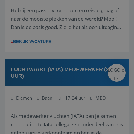
Heb jij een passie voor reizen en reis je graag af
naar de mooiste plekken van de wereld? Mooi!
Dan is de basis goed. Zie je het als een uitdaging
om anderen te inspireren en ondersteunen met
BEKIJK VACATURE
het samenstellen en boeken van de perfecte
vakantie en is verkopen je tweede natuur? Al
deze onderdelen zijn nu samen gevoegd...
LUCHTVAART (IATA) MEDEWERKER (24-32
UUR)
Diemen
Baan
17-24 uur
MBO
Als medewerker vluchten (IATA) ben je samen
met je directe Iata collega een onderdeel van ons
enthousiaste verkoopteam en ben je de