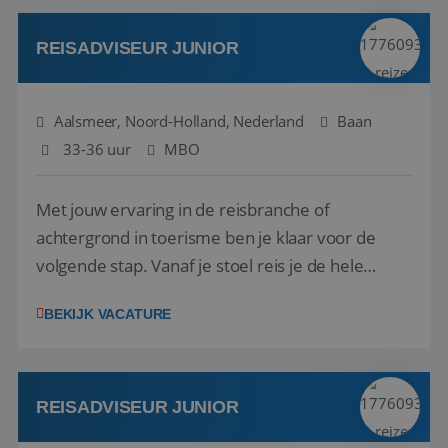
werken: of het nu gaat om vragen ...
REISADVISEUR JUNIOR
Aalsmeer, Noord-Holland, Nederland
Baan
33-36 uur
MBO
Met jouw ervaring in de reisbranche of
achtergrond in toerisme ben je klaar voor de
volgende stap. Vanaf je stoel reis je de hele
wereld over en speel je moeiteloos in op de
BEKIJK VACATURE
wensen van je team, je klant en wat er in de
reiswereld gebeurt. Met je enthousiasme weet je
klanten te overtuigen om die droomreis te
boeken! ...
REISADVISEUR JUNIOR