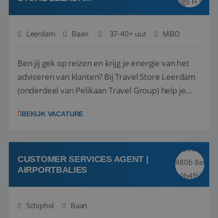
Leerdam
Baan
37-40+ uur
MBO
Ben jij gek op reizen en krijg je energie van het
adviseren van klanten? Bij Travel Store Leerdam
(onderdeel van Pelikaan Travel Group) help je
klanten met zorg en aandacht hun ideale reis te
BEKIJK VACATURE
vinden. Samen maken we van elke reis een
onvergetelijke ervaring. Of je nu al jaren ervaring
hebt in de reisbranche of j...
CUSTOMER SERVICES AGENT |
AIRPORTBALIES
Schiphol
Baan