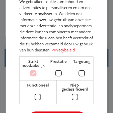
We gebruiken cookies om inhoud en
Met jouw ervaring in de reisbranche of
advertenties te personaliseren en om ons
verkeer te analyseren. We delen ook
achtergrond in toerisme ben je klaar voor de
informatie over uw gebruik van onze site
volgende stap. Vanaf je stoel reis je de hele
met onze advertentie- en analysepartners,
wereld over en speel je moeiteloos in op de
die deze kunnen combineren met andere
BEKIJK VACATURE
wensen van je team, je klant en wat er in de
informatie die u aan hen heeft verstrekt of
reiswereld gebeurt. Met je enthousiasme weet je
die zij hebben verzameld door uw gebruik
klanten te overtuigen om die droomreis te
van hun diensten.
Privacybeleid
boeken! ...
REISADVISEUR ALLROUND
Strikt
Prestatie
Targeting
noodzakelijk
Aalsmeer, Noord-Holland, Nederland
Baan
33-36 uur
MBO
Functioneel
Niet-
geclassificeerd
Een vakantie plannen is het leukste dat er is. Of
het nu voor jezelf is, of voor een ander: jij vindt
het super om een mooie reis van A tot Z te