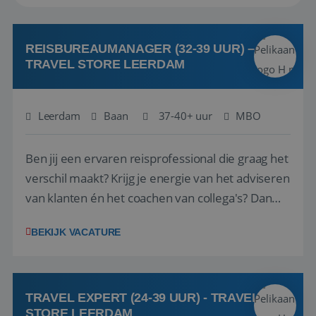
REISBUREAUMANAGER (32-39 UUR) –
TRAVEL STORE LEERDAM
Leerdam
Baan
37-40+ uur
MBO
Ben jij een ervaren reisprofessional die graag het
verschil maakt? Krijg je energie van het adviseren
van klanten én het coachen van collega's? Dan
zijn wij op zoek naar jou. Bij Travel Store Leerdam
BEKIJK VACATURE
(onderdeel van Pelikaan Travel Group) zoeken
we een Reisbureaumanager die samen met het
team het reisbureau verder...
TRAVEL EXPERT (24-39 UUR) - TRAVEL
STORE LEERDAM