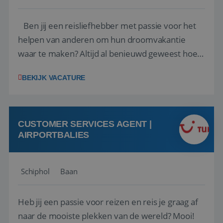
Ben jij een reisliefhebber met passie voor het
helpen van anderen om hun droomvakantie
waar te maken? Altijd al benieuwd geweest hoe
het eraan toegaat achter de schermen bij een
BEKIJK VACATURE
van de grootste reisorganisaties? Dan is een
stage bij TUI Nederland echt iets voor jou! Wij zijn
op zoek naar een enthousiaste, leergie...
CUSTOMER SERVICES AGENT |
AIRPORTBALIES
Schiphol
Baan
Heb jij een passie voor reizen en reis je graag af
naar de mooiste plekken van de wereld? Mooi!