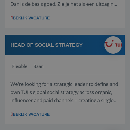
Dan is de basis goed. Zie je het als een uitdaging
om anderen te inspireren en ondersteunen met
BEKIJK VACATURE
het samenstellen en boeken van de perfecte
vakantie en is verkopen je tweede natuur? Al
deze onderdelen zijn nu samen gevoegd...
HEAD OF SOCIAL STRATEGY
Flexible
Baan
We're looking for a strategic leader to define and
own TUI's global social strategy across organic,
influencer and paid channels – creating a single
playbook that regional teams bring to life
BEKIJK VACATURE
locally. The role will be published until 18 August
2026. ABOUT OUR OFFER• Personal benefits: