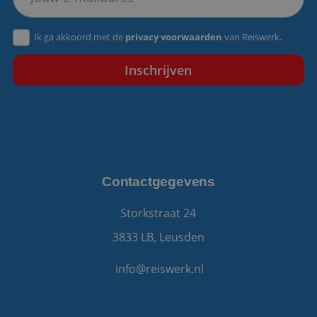
VISITOR_PRIVACY_METADATA
5 maanden 4
YouTube
Ik ga akkoord met de
privacy voorwaarden
van Reiswerk.
weken
.youtube.com
Contactgegevens
Storkstraat 24
3833 LB, Leusden
info@reiswerk.nl
Aanbieder
/