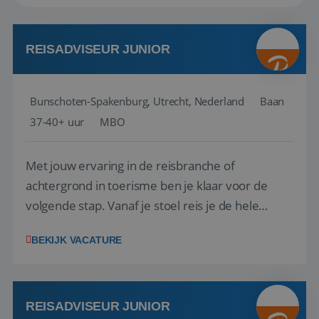
REISADVISEUR JUNIOR
Bunschoten-Spakenburg, Utrecht, Nederland
Baan
37-40+ uur
MBO
Met jouw ervaring in de reisbranche of
achtergrond in toerisme ben je klaar voor de
volgende stap. Vanaf je stoel reis je de hele
wereld over en speel je moeiteloos in op de
BEKIJK VACATURE
wensen van je team, je klant en wat er in de
reiswereld gebeurt. Met je enthousiasme weet je
klanten te overtuigen om die droomreis te
boeken! ...
REISADVISEUR JUNIOR