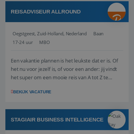
Attractive remuneration, discre...
REISADVISEUR ALLROUND
Oegstgeest, Zuid-Holland, Nederland
Baan
17-24 uur
MBO
Een vakantie plannen is het leukste dat er is. Of
het nu voor jezelf is, of voor een ander: jij vindt
het super om een mooie reis van A tot Z te
regelen. Door jouw kennis en ervaring leren onze
BEKIJK VACATURE
vakantiegangers de meest prachtige plekjes op
aarde kennen! 🏝️Wat ga je doen?Klantgericht
werken: of het nu gaat om vragen ...
STAGIAIR BUSINESS INTELLIGENCE