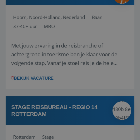
Hoorn, Noord-Holland, Nederland
Baan
37-40+ uur
MBO
Met jouw ervaring in de reisbranche of
achtergrond in toerisme ben je klaar voor de
volgende stap. Vanaf je stoel reis je de hele
wereld over en speel je moeiteloos in op de
BEKIJK VACATURE
wensen van je team, je klant en wat er in de
reiswereld gebeurt. Met je enthousiasme weet je
klanten te overtuigen om die droomreis te
boeken! ...
STAGE REISBUREAU - REGIO 14
ROTTERDAM
Rotterdam
Stage