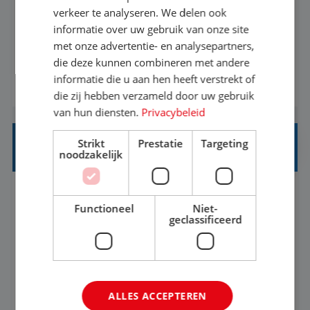
Als Stagiaire Business Intelligence ga je de
verkeer te analyseren. We delen ook
informatiebehoefte van verschillende interne
informatie over uw gebruik van onze site
met onze advertentie- en analysepartners,
afdelingen specificeren. Aan de hand van deze
die deze kunnen combineren met andere
informatiebehoefte ga je BI-producten zoals
informatie die u aan hen heeft verstrekt of
BEKIJK VACATURE
adviezen, rapportages en dashboards
die zij hebben verzameld door uw gebruik
ontwikkelen, aanpassen en leveren. Deze
van hun diensten.
Privacybeleid
producten ontwikkel je door middel van de data
Strikt
Prestatie
Targeting
uit ons datawa...
INKOPER VAKANTIES
noodzakelijk
Nijmegen
Baan
33-36 uur
MBO
Functioneel
Niet-
geclassificeerd
Jij vindt de mooiste plekjes ter wereld en geeft
eenoudergezinnen én singles de meest
onvergetelijke vakanties van hun leven, hoe gaaf
ALLES ACCEPTEREN
is dat? Ben jij de commerciële professional die