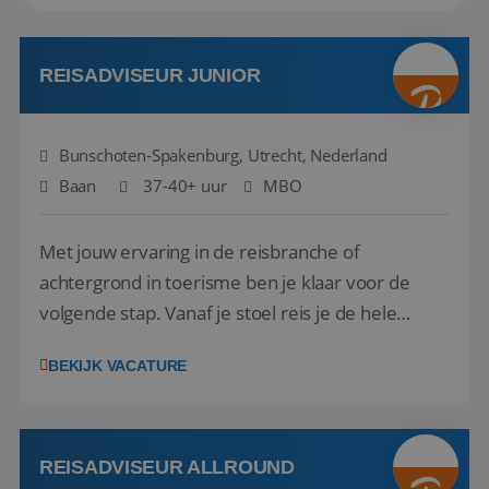
REISADVISEUR JUNIOR
Bunschoten-Spakenburg, Utrecht, Nederland
Baan
37-40+ uur
MBO
Met jouw ervaring in de reisbranche of
achtergrond in toerisme ben je klaar voor de
volgende stap. Vanaf je stoel reis je de hele
wereld over en speel je moeiteloos in op de
BEKIJK VACATURE
wensen van je team, je klant en wat er in de
reiswereld gebeurt. Met je enthousiasme weet je
klanten te overtuigen om die droomreis te
boeken! ...
REISADVISEUR ALLROUND