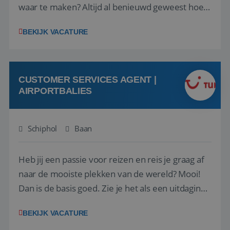
waar te maken? Altijd al benieuwd geweest hoe
het eraan toegaat achter de schermen bij een
BEKIJK VACATURE
van de grootste reisorganisaties? Dan is een
stage bij TUI Nederland echt iets voor jou! Wij zijn
op zoek naar een enthousiaste, leergie...
CUSTOMER SERVICES AGENT |
AIRPORTBALIES
Schiphol
Baan
Heb jij een passie voor reizen en reis je graag af
naar de mooiste plekken van de wereld? Mooi!
Dan is de basis goed. Zie je het als een uitdaging
om anderen te inspireren en ondersteunen met
BEKIJK VACATURE
het samenstellen en boeken van de perfecte