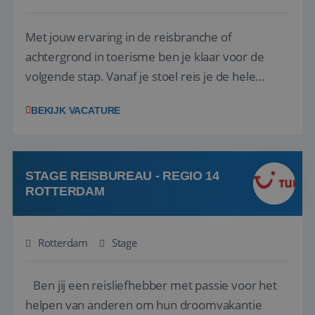
Met jouw ervaring in de reisbranche of
achtergrond in toerisme ben je klaar voor de
volgende stap. Vanaf je stoel reis je de hele
wereld over en speel je moeiteloos in op de
BEKIJK VACATURE
wensen van je team, je klant en wat er in de
reiswereld gebeurt. Met je enthousiasme weet je
klanten te overtuigen om die droomreis te
boeken! ...
STAGE REISBUREAU - REGIO 14
ROTTERDAM
Rotterdam
Stage
Ben jij een reisliefhebber met passie voor het
helpen van anderen om hun droomvakantie