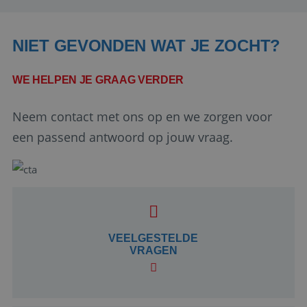
NIET GEVONDEN WAT JE ZOCHT?
WE HELPEN JE GRAAG VERDER
Neem contact met ons op en we zorgen voor
een passend antwoord op jouw vraag.
Google Privacy Policy
li_gc
5 maanden 4
LinkedIn
weken
VEELGESTELDE
Corporation
.linkedin.com
VRAGEN