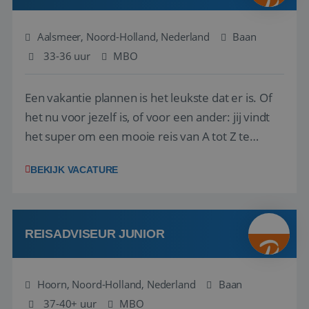
Aalsmeer, Noord-Holland, Nederland
Baan
33-36 uur
MBO
Een vakantie plannen is het leukste dat er is. Of
het nu voor jezelf is, of voor een ander: jij vindt
het super om een mooie reis van A tot Z te
regelen. Door jouw kennis en ervaring leren onze
BEKIJK VACATURE
vakantiegangers de meest prachtige plekjes op
aarde kennen! 🏝️Wat ga je doen?Klantgericht
werken: of het nu gaat om vragen ...
REISADVISEUR JUNIOR
Hoorn, Noord-Holland, Nederland
Baan
37-40+ uur
MBO