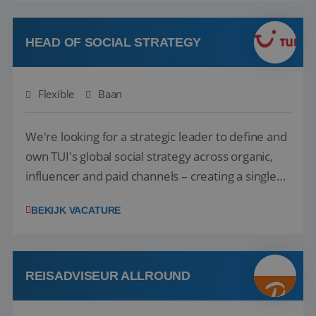
vakantie en is verkopen je tweede natuur? Al
deze onderdelen zijn nu samen gevoegd...
HEAD OF SOCIAL STRATEGY
Flexible
Baan
We're looking for a strategic leader to define and
own TUI's global social strategy across organic,
influencer and paid channels – creating a single
playbook that regional teams bring to life
BEKIJK VACATURE
locally. The role will be published until 18 August
2026. ABOUT OUR OFFER• Personal benefits:
Attractive remuneration, discre...
REISADVISEUR ALLROUND