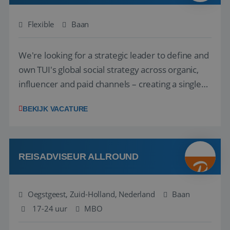
Flexible
Baan
We're looking for a strategic leader to define and
own TUI's global social strategy across organic,
influencer and paid channels – creating a single
playbook that regional teams bring to life
BEKIJK VACATURE
locally. The role will be published until 18 August
2026. ABOUT OUR OFFER• Personal benefits:
Attractive remuneration, discre...
REISADVISEUR ALLROUND
Oegstgeest, Zuid-Holland, Nederland
Baan
17-24 uur
MBO