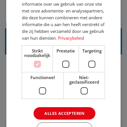
informatie over uw gebruik van onze site
1.3 million customers every year. Behind the
met onze advertentie- en analysepartners,
BEKIJK VACATURE
scenes, our colleagues rely on secure, reliable,
die deze kunnen combineren met andere
and user-friendly IT solutions to do their best
informatie die u aan hen heeft verstrekt of
work.As an IT Servicedesk Engineer, ...
die zij hebben verzameld door uw gebruik
van hun diensten.
Privacybeleid
OFFICE MANAGER/ CUSTOMER CARE
SPECIALIST
Strikt
Prestatie
Targeting
noodzakelijk
Rotterdam
Baan
37-40+ uur
HBO
Functioneel
Niet-
Ben jij gepassioneerd over het bieden van
geclassificeerd
uitzonderlijke klantervaringen en het creëren
van een gastvrije omgeving? Vind je het leuk om
klantcontact te combineren met organisatorische
BEKIJK VACATURE
ALLES ACCEPTEREN
ondersteuning? Op ons Sunweb Group-kantoor in
Rotterdam zoeken we een daadkrachtige en