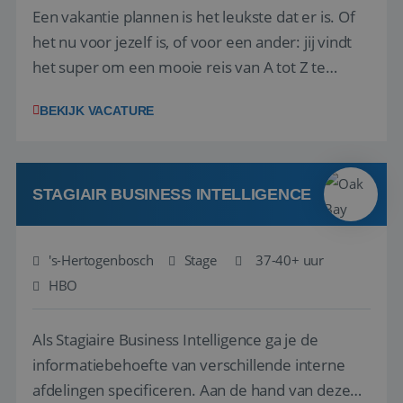
Een vakantie plannen is het leukste dat er is. Of
het nu voor jezelf is, of voor een ander: jij vindt
het super om een mooie reis van A tot Z te
regelen. Door jouw kennis en ervaring leren onze
BEKIJK VACATURE
vakantiegangers de meest prachtige plekjes op
aarde kennen! 🏝️Wat ga je doen?Klantgericht
werken: of het nu gaat om vragen ...
STAGIAIR BUSINESS INTELLIGENCE
's-Hertogenbosch
Stage
37-40+ uur
HBO
Als Stagiaire Business Intelligence ga je de
informatiebehoefte van verschillende interne
afdelingen specificeren. Aan de hand van deze