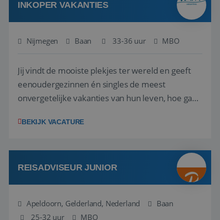
INKOPER VAKANTIES
Nijmegen
Baan
33-36 uur
MBO
Jij vindt de mooiste plekjes ter wereld en geeft
eenoudergezinnen én singles de meest
onvergetelijke vakanties van hun leven, hoe gaaf
is dat? Ben jij de commerciële professional die
BEKIJK VACATURE
net zo goed thuis is in een onderhandeling als op
verkenning bij een nieuwe accommodatie ergens
in Europa? Dan is dit jouw kans. A...
REISADVISEUR JUNIOR
Apeldoorn, Gelderland, Nederland
Baan
25-32 uur
MBO