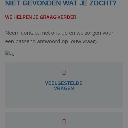
NIET GEVONDEN WAT JE ZOCHT?
WE HELPEN JE GRAAG VERDER
Neem contact met ons op en we zorgen voor
een passend antwoord op jouw vraag.
Google Privacy Policy
VEELGESTELDE
li_gc
5 maanden 4
LinkedIn
VRAGEN
weken
Corporation
.linkedin.com
_GRECAPTCHA
5 maanden 4
Google LLC
weken
www.google.com