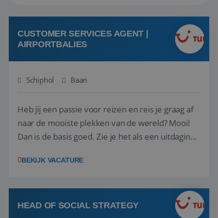
CUSTOMER SERVICES AGENT |
AIRPORTBALIES
Schiphol
Baan
Heb jij een passie voor reizen en reis je graag af
naar de mooiste plekken van de wereld? Mooi!
Dan is de basis goed. Zie je het als een uitdaging
om anderen te inspireren en ondersteunen met
BEKIJK VACATURE
het samenstellen en boeken van de perfecte
vakantie en is verkopen je tweede natuur? Al
deze onderdelen zijn nu samen gevoegd...
HEAD OF SOCIAL STRATEGY