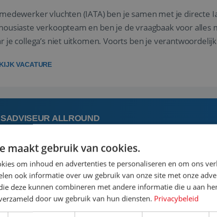
 medewerker vluchten (IATA) ben je samen met je directe I
housiaste verkoopteam en ben je de vraagbaak voor alles m
r je collega’s niet uitkomen. Voorts ben je verantwoordelijk
 met IATA te m...
KIJK VACATURE
ISADVISEUR ALLROUND
e maakt gebruik van cookies.
 augustus
Steenwijk, Overijssel,
kies om inhoud en advertenties te personaliseren en om ons ver
len ook informatie over uw gebruik van onze site met onze adver
 vakantie plannen is het leukste dat er is. Of het nu voor jeze
 die deze kunnen combineren met andere informatie die u aan hen
een mooie reis van A tot Z te regelen. Door jouw kennis e
n verzameld door uw gebruik van hun diensten.
Privacybeleid
st prachtige plekjes op aarde kennen! 🏝️Wat ga je doen?K