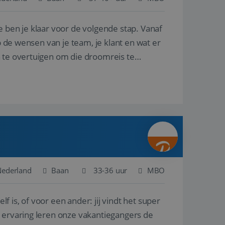
e ben je klaar voor de volgende stap. Vanaf
en betrokkenheid op
tefunctionaliteit te
n voert informatie
p de wensen van je team, je klant en wat er
ikt en over
eft gezien voordat
n te overtuigen om die droomreis te
alytics - wat een
analyseservice van
ers te
r toe te wijzen als
be-video's die in
n site en wordt
e websitebezoeker
 te berekenen voor
face gebruikt.
we gebruiken om het
nalytics software.
e meten.
e gebruiker op te
 tot één
osoft als een
 door ingesloten
e sessiestatus te
 dat het
soft-domeinen,
Nederland
Baan
33-36 uur
MBO
orgt voor de goede
lf is, of voor een ander: jij vindt het super
het delen van de
n ervaring leren onze vakantiegangers de