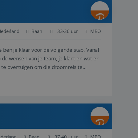
ina's.
gasten op te slaan
et-essentiële
akelijke cookie
Nederland
Baan
33-36 uur
MBO
uitgevoerd met het
rscheid te maken
e ben je klaar voor de volgende stap. Vanaf
g voor de website,
en over het
p de wensen van je team, je klant en wat er
n te overtuigen om die droomreis te
Cookie-Script.com-
 bezoekers te
okie-Script.com is
toestemming van de
interactie met de
vens over de
trekking tot
lingen, zodat hun
 toekomstige
Omschrijving
ederland
Baan
37-40+ uur
MBO