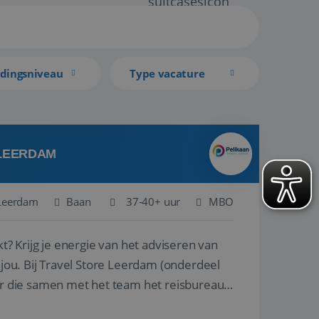
idingsniveau
Type vacature
 LEERDAM
Leerdam
Baan
37-40+ uur
MBO
kt? Krijg je energie van het adviseren van
derdeel
r die samen met het team het reisbureau