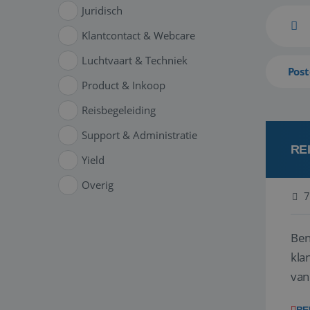
Juridisch
Klantcontact & Webcare
Luchtvaart & Techniek
Post
Product & Inkoop
Reisbegeleiding
Support & Administratie
RE
Yield
Overig
7
Ben
klant
van
ver