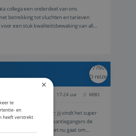
ata collega een onderdeel van ons
et betrekking tot vluchten en tarieven
 voor een stuk kwaliteitsbewaking van alles
×
 Nederland
Baan
17-24 uur
MBO
keer te
tentie- en
lf is, of voor een ander: jij vindt het super
 heeft verstrekt
n ervaring leren onze vakantiegangers de
lantgericht werken: of het nu gaat om