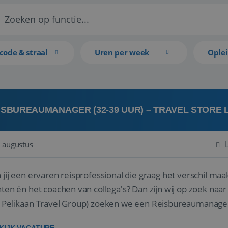
code & straal
Uren per week
Ople
ISBUREAUMANAGER (32-39 UUR) – TRAVEL STORE
 augustus
 jij een ervaren reisprofessional die graag het verschil maa
en én het coachen van collega's? Dan zijn wij op zoek naar jou. Bij Travel Store Leerdam (on
 Pelikaan Travel Group) zoeken we een Reisbureaumanage
der...