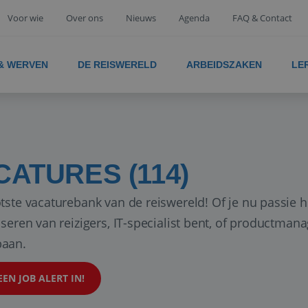
Voor wie
Over ons
Nieuws
Agenda
FAQ & Contact
 & WERVEN
DE REISWERELD
ARBEIDSZAKEN
LE
CATURES (114)
tste vacaturebank van de reiswereld! Of je nu passie h
iseren van reizigers, IT-specialist bent, of productman
aan.
EEN JOB ALERT IN!