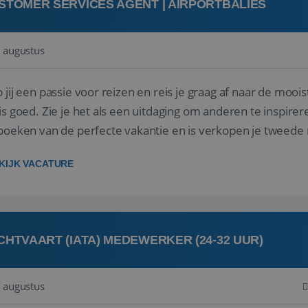
STOMER SERVICES AGENT | AIRPORTBALIES
 augustus
 jij een passie voor reizen en reis je graag af naar de mooi
is goed. Zie je het als een uitdaging om anderen te inspi
boeken van de perfecte vakantie en is verkopen je tweede 
oegd...
KIJK VACATURE
CHTVAART (IATA) MEDEWERKER (24-32 UUR)
 augustus