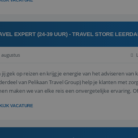
KIJK VACATURE
AVEL EXPERT (24-39 UUR) - TRAVEL STORE LEERD
 augustus
ij gek op reizen en krijg je energie van het adviseren van klanten? Bij Travel St
derdeel van Pelikaan Travel Group) help je klanten met zorg
 maken we van elke reis een onvergetelijke ervaring. Of je nu al jaren ervaring hebt in de
branche of j...
KIJK VACATURE