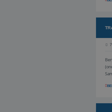
BE
TR
7
Ben j
(on
Samen
reis
BE