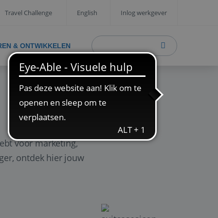
Travel Challenge
English
Inlog werkgever
REN & ONTWIKKELEN
ebt voor marketing,
ager, ontdek hier jouw