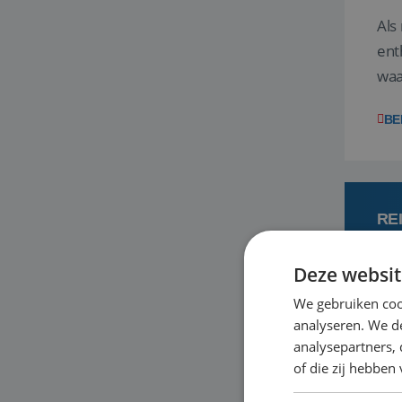
Als
ent
waa
wat
BE
RE
Deze websit
7
We gebruiken coo
analyseren. We de
Een
analysepartners,
om 
of die zij hebbe
mee