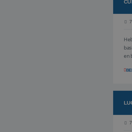
CU
7
Heb
bas
en 
gev
BE
LU
7