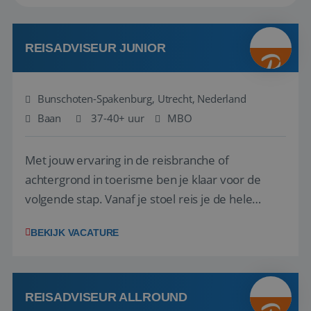
REISADVISEUR JUNIOR
Bunschoten-Spakenburg, Utrecht, Nederland
Baan
37-40+ uur
MBO
Met jouw ervaring in de reisbranche of
achtergrond in toerisme ben je klaar voor de
volgende stap. Vanaf je stoel reis je de hele
wereld over en speel je moeiteloos in op de
BEKIJK VACATURE
wensen van je team, je klant en wat er in de
reiswereld gebeurt. Met je enthousiasme weet je
klanten te overtuigen om die droomreis te
boeken! ...
REISADVISEUR ALLROUND