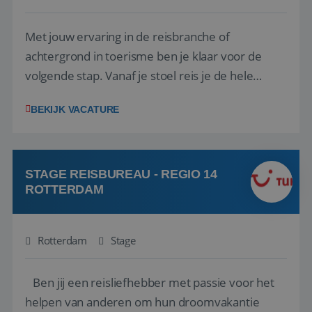
Met jouw ervaring in de reisbranche of
achtergrond in toerisme ben je klaar voor de
volgende stap. Vanaf je stoel reis je de hele
wereld over en speel je moeiteloos in op de
BEKIJK VACATURE
wensen van je team, je klant en wat er in de
reiswereld gebeurt. Met je enthousiasme weet je
klanten te overtuigen om die droomreis te
boeken! ...
STAGE REISBUREAU - REGIO 14
ROTTERDAM
Rotterdam
Stage
Ben jij een reisliefhebber met passie voor het
helpen van anderen om hun droomvakantie