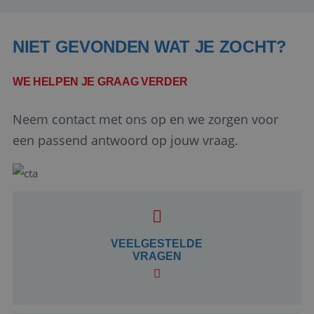
NIET GEVONDEN WAT JE ZOCHT?
WE HELPEN JE GRAAG VERDER
Neem contact met ons op en we zorgen voor
een passend antwoord op jouw vraag.
Google Privacy Policy
li_gc
5 maanden 4
LinkedIn
weken
VEELGESTELDE
Corporation
.linkedin.com
VRAGEN