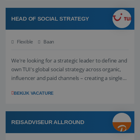
vakantie en is verkopen je tweede natuur? Al
deze onderdelen zijn nu samen gevoegd...
HEAD OF SOCIAL STRATEGY
Flexible
Baan
We're looking for a strategic leader to define and
own TUI's global social strategy across organic,
influencer and paid channels – creating a single
playbook that regional teams bring to life
BEKIJK VACATURE
locally. The role will be published until 18 August
2026. ABOUT OUR OFFER• Personal benefits:
Attractive remuneration, discre...
REISADVISEUR ALLROUND