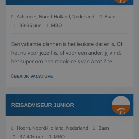
Aalsmeer, Noord-Holland, Nederland
Baan
33-36 uur
MBO
Een vakantie plannen is het leukste dat er is. Of
het nu voor jezelf is, of voor een ander: jij vindt
het super om een mooie reis van A tot Z te
regelen. Door jouw kennis en ervaring leren onze
BEKIJK VACATURE
vakantiegangers de meest prachtige plekjes op
aarde kennen! 🏝️Wat ga je doen?Klantgericht
werken: of het nu gaat om vragen ...
REISADVISEUR JUNIOR
Hoorn, Noord-Holland, Nederland
Baan
37-40+ uur
MBO