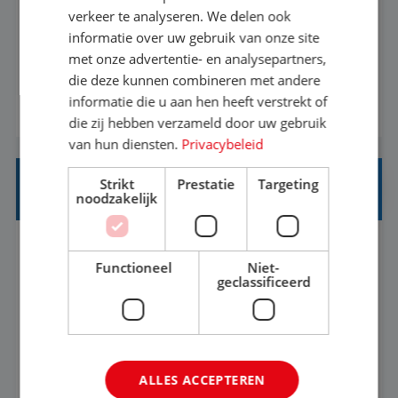
Als Stagiaire Business Intelligence ga je de
verkeer te analyseren. We delen ook
informatiebehoefte van verschillende interne
informatie over uw gebruik van onze site
met onze advertentie- en analysepartners,
afdelingen specificeren. Aan de hand van deze
die deze kunnen combineren met andere
informatiebehoefte ga je BI-producten zoals
informatie die u aan hen heeft verstrekt of
BEKIJK VACATURE
adviezen, rapportages en dashboards
die zij hebben verzameld door uw gebruik
ontwikkelen, aanpassen en leveren. Deze
van hun diensten.
Privacybeleid
producten ontwikkel je door middel van de data
Strikt
Prestatie
Targeting
uit ons datawa...
INKOPER VAKANTIES
noodzakelijk
Nijmegen
Baan
33-36 uur
MBO
Functioneel
Niet-
geclassificeerd
Jij vindt de mooiste plekjes ter wereld en geeft
eenoudergezinnen én singles de meest
onvergetelijke vakanties van hun leven, hoe gaaf
ALLES ACCEPTEREN
is dat? Ben jij de commerciële professional die