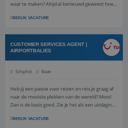
waar te maken? Altijd al benieuwd geweest hoe
het eraan toegaat achter de schermen bij een
BEKIJK VACATURE
van de grootste reisorganisaties? Dan is een
stage bij TUI Nederland echt iets voor jou! Wij zijn
op zoek naar een enthousiaste, leergie...
CUSTOMER SERVICES AGENT |
AIRPORTBALIES
Schiphol
Baan
Heb jij een passie voor reizen en reis je graag af
naar de mooiste plekken van de wereld? Mooi!
Dan is de basis goed. Zie je het als een uitdaging
om anderen te inspireren en ondersteunen met
BEKIJK VACATURE
het samenstellen en boeken van de perfecte