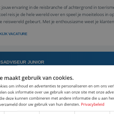
 jouw ervaring in de reisbranche of achtergrond in toerism
stoel reis je de hele wereld over en speel je moeiteloos in o
de reiswereld gebeurt. Met je enthousiasme weet je klante
ken! ...
KIJK VACATURE
ISADVISEUR JUNIOR
e maakt gebruik van cookies.
 augustus
Bunschoten-Spakenburg, Utrecht, N
kies om inhoud en advertenties te personaliseren en om ons ver
len ook informatie over uw gebruik van onze site met onze adver
 jouw ervaring in de reisbranche of achtergrond in toerism
 die deze kunnen combineren met andere informatie die u aan hen
stoel reis je de hele wereld over en speel je moeiteloos in o
n verzameld door uw gebruik van hun diensten.
Privacybeleid
de reiswereld gebeurt. Met je enthousiasme weet je klante