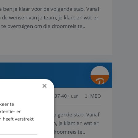
e ben je klaar voor de volgende stap. Vanaf
p de wensen van je team, je klant en wat er
n te overtuigen om die droomreis te
×
ederland
Baan
37-40+ uur
MBO
keer te
tentie- en
e ben je klaar voor de volgende stap. Vanaf
 heeft verstrekt
p de wensen van je team, je klant en wat er
n te overtuigen om die droomreis te