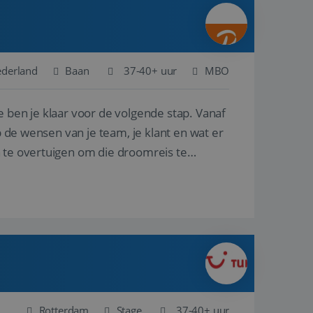
ina's.
gasten op te slaan
et-essentiële
akelijke cookie
ederland
Baan
37-40+ uur
MBO
uitgevoerd met het
rscheid te maken
e ben je klaar voor de volgende stap. Vanaf
g voor de website,
en over het
p de wensen van je team, je klant en wat er
n te overtuigen om die droomreis te
Cookie-Script.com-
 bezoekers te
okie-Script.com is
toestemming van de
interactie met de
vens over de
trekking tot
lingen, zodat hun
 toekomstige
Omschrijving
Rotterdam
Stage
37-40+ uur