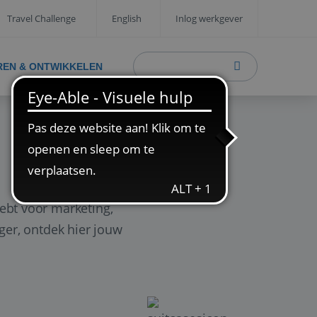
Travel Challenge
English
Inlog werkgever
REN & ONTWIKKELEN
ebt voor marketing,
ager, ontdek hier jouw