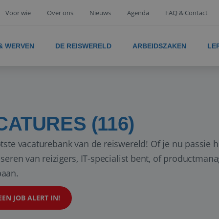
Voor wie
Over ons
Nieuws
Agenda
FAQ & Contact
 & WERVEN
DE REISWERELD
ARBEIDSZAKEN
LE
CATURES (116)
tste vacaturebank van de reiswereld! Of je nu passie h
iseren van reizigers, IT-specialist bent, of productman
aan.
EEN JOB ALERT IN!