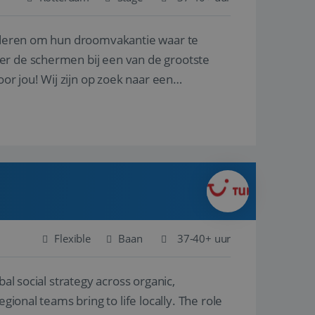
nderen om hun droomvakantie waar te
en betrokkenheid op
tefunctionaliteit te
n voert informatie
er de schermen bij een van de grootste
ikt en over
eft gezien voordat
oor jou! Wij zijn op zoek naar een
alytics - wat een
analyseservice van
ers te
r toe te wijzen als
be-video's die in
n site en wordt
e websitebezoeker
 te berekenen voor
face gebruikt.
we gebruiken om het
nalytics software.
e meten.
e gebruiker op te
 tot één
osoft als een
 door ingesloten
e sessiestatus te
 dat het
soft-domeinen,
Flexible
Baan
37-40+ uur
orgt voor de goede
al social strategy across organic,
het delen van de
gional teams bring to life locally. The role