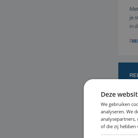
Met
je 
in 
boe
BE
RE
Deze websit
6
We gebruiken coo
analyseren. We de
Met
analysepartners,
je 
of die zij hebbe
in 