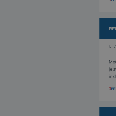
BE
RE
7
Met
je 
in 
boe
BE