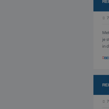
RE
7
Met
je 
in 
boe
BE
RE
7