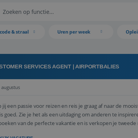
code & straal
Uren per week
Ople
STOMER SERVICES AGENT | AIRPORTBALIES
 augustus
 jij een passie voor reizen en reis je graag af naar de mooi
is goed. Zie je het als een uitdaging om anderen te inspi
boeken van de perfecte vakantie en is verkopen je tweede 
oegd...