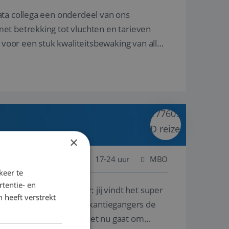
ata collega een onderdeel van ons
et betrekking tot vluchten en tarieven
 voor een stuk kwaliteitsbewaking van alles
×
 Nederland
Baan
17-24 uur
MBO
keer te
tentie- en
lf is, of voor een ander: jij vindt het super
 heeft verstrekt
n ervaring leren onze vakantiegangers de
lantgericht werken: of het nu gaat om