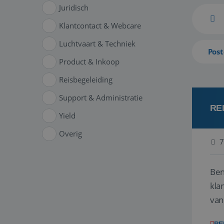
Juridisch
Klantcontact & Webcare
Luchtvaart & Techniek
Post
Product & Inkoop
Reisbegeleiding
Support & Administratie
RE
Yield
Overig
7
Ben
klant
van
ver