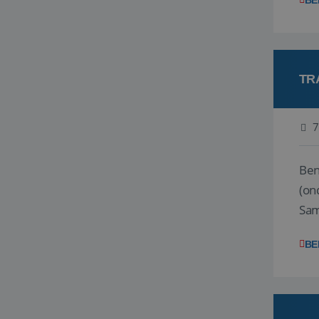
BE
TR
7
Ben j
(on
Samen
reis
BE