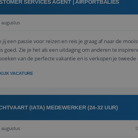
STOMER SERVICES AGENT | AIRPORTBALIES
 augustus
 jij een passie voor reizen en reis je graag af naar de mooi
is goed. Zie je het als een uitdaging om anderen te inspi
boeken van de perfecte vakantie en is verkopen je tweede 
oegd...
KIJK VACATURE
CHTVAART (IATA) MEDEWERKER (24-32 UUR)
 augustus