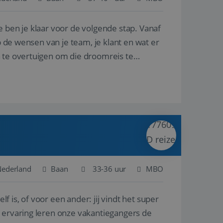
e ben je klaar voor de volgende stap. Vanaf
en betrokkenheid op
tefunctionaliteit te
n voert informatie
p de wensen van je team, je klant en wat er
ikt en over
eft gezien voordat
n te overtuigen om die droomreis te
alytics - wat een
analyseservice van
ers te
r toe te wijzen als
be-video's die in
n site en wordt
e websitebezoeker
 te berekenen voor
face gebruikt.
we gebruiken om het
nalytics software.
e meten.
e gebruiker op te
 tot één
osoft als een
 door ingesloten
e sessiestatus te
 dat het
soft-domeinen,
Nederland
Baan
33-36 uur
MBO
orgt voor de goede
lf is, of voor een ander: jij vindt het super
het delen van de
n ervaring leren onze vakantiegangers de