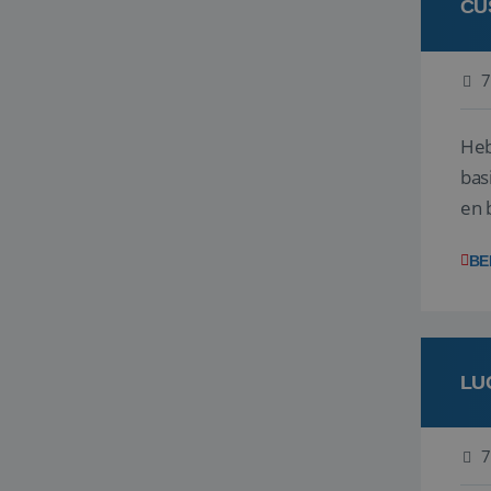
CU
7
Heb
bas
en 
gev
BE
LU
7