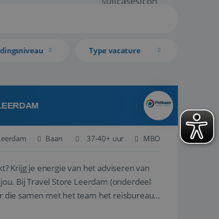
idingsniveau
Type vacature
 LEERDAM
Leerdam
Baan
37-40+ uur
MBO
kt? Krijg je energie van het adviseren van
derdeel
r die samen met het team het reisbureau