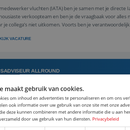
 medewerker vluchten (IATA) ben je samen met je directe I
housiaste verkoopteam en ben je de vraagbaak voor alles m
r je collega’s niet uitkomen. Voorts ben je verantwoordelijk
 met IATA te m...
KIJK VACATURE
ISADVISEUR ALLROUND
e maakt gebruik van cookies.
 augustus
Steenwijk, Overijssel,
kies om inhoud en advertenties te personaliseren en om ons ver
len ook informatie over uw gebruik van onze site met onze adver
 vakantie plannen is het leukste dat er is. Of het nu voor jeze
 die deze kunnen combineren met andere informatie die u aan hen
een mooie reis van A tot Z te regelen. Door jouw kennis e
n verzameld door uw gebruik van hun diensten.
Privacybeleid
st prachtige plekjes op aarde kennen! 🏝️Wat ga je doen?K