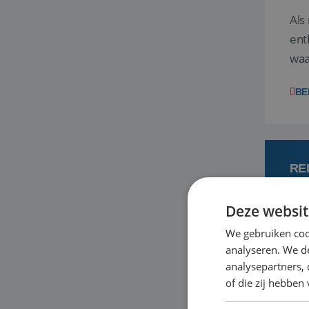
Als
ent
waa
wat
BE
RE
Deze websit
7
We gebruiken coo
analyseren. We de
Een
analysepartners,
om 
of die zij hebbe
mee