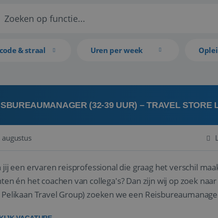
code & straal
Uren per week
Ople
ISBUREAUMANAGER (32-39 UUR) – TRAVEL STORE
 augustus
 jij een ervaren reisprofessional die graag het verschil maa
en én het coachen van collega's? Dan zijn wij op zoek naar jou. Bij Travel Store Leerdam (on
 Pelikaan Travel Group) zoeken we een Reisbureaumanage
der...