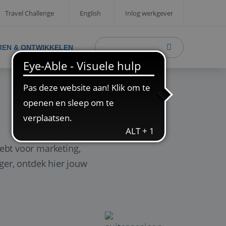
Travel Challenge
English
Inlog werkgever
REN & ONTWIKKELEN
ebt voor marketing,
ager, ontdek hier jouw