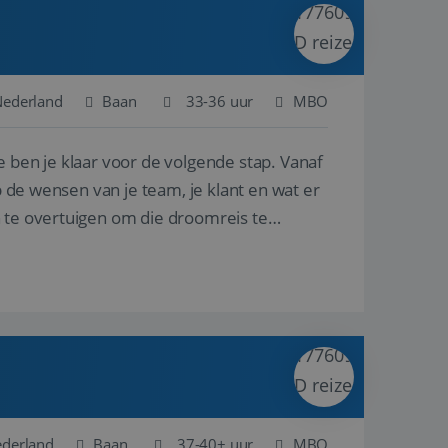
ina's.
gasten op te slaan
et-essentiële
akelijke cookie
Nederland
Baan
33-36 uur
MBO
uitgevoerd met het
rscheid te maken
e ben je klaar voor de volgende stap. Vanaf
g voor de website,
en over het
p de wensen van je team, je klant en wat er
n te overtuigen om die droomreis te
Cookie-Script.com-
 bezoekers te
okie-Script.com is
toestemming van de
interactie met de
vens over de
trekking tot
lingen, zodat hun
 toekomstige
Omschrijving
ederland
Baan
37-40+ uur
MBO