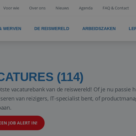
Voor wie
Over ons
Nieuws
Agenda
FAQ & Contact
 & WERVEN
DE REISWERELD
ARBEIDSZAKEN
LE
CATURES (114)
tste vacaturebank van de reiswereld! Of je nu passie h
iseren van reizigers, IT-specialist bent, of productman
aan.
EEN JOB ALERT IN!