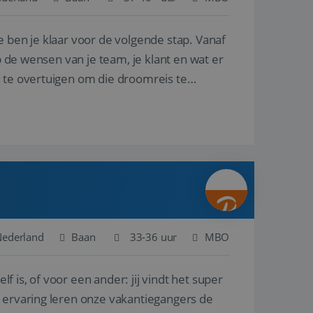
e ben je klaar voor de volgende stap. Vanaf
en betrokkenheid op
tefunctionaliteit te
n voert informatie
p de wensen van je team, je klant en wat er
ikt en over
eft gezien voordat
n te overtuigen om die droomreis te
alytics - wat een
analyseservice van
ers te
r toe te wijzen als
be-video's die in
n site en wordt
e websitebezoeker
 te berekenen voor
face gebruikt.
we gebruiken om het
nalytics software.
e meten.
e gebruiker op te
 tot één
osoft als een
 door ingesloten
e sessiestatus te
 dat het
soft-domeinen,
Nederland
Baan
33-36 uur
MBO
orgt voor de goede
lf is, of voor een ander: jij vindt het super
het delen van de
n ervaring leren onze vakantiegangers de