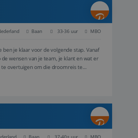
ina's.
gasten op te slaan
et-essentiële
akelijke cookie
Nederland
Baan
33-36 uur
MBO
uitgevoerd met het
rscheid te maken
e ben je klaar voor de volgende stap. Vanaf
g voor de website,
en over het
p de wensen van je team, je klant en wat er
n te overtuigen om die droomreis te
Cookie-Script.com-
 bezoekers te
okie-Script.com is
toestemming van de
interactie met de
vens over de
trekking tot
lingen, zodat hun
 toekomstige
Omschrijving
ederland
Baan
37-40+ uur
MBO