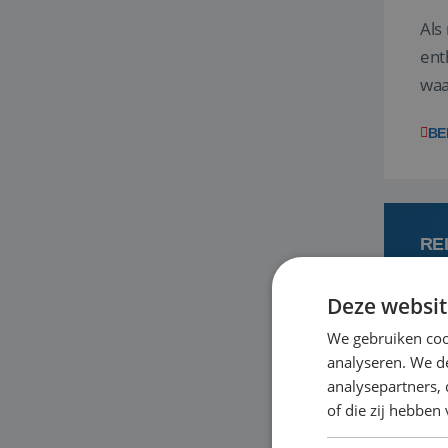
Als
ent
waa
wat
BE
RE
Deze websit
7
We gebruiken coo
analyseren. We de
Een
analysepartners,
om 
of die zij hebbe
mee