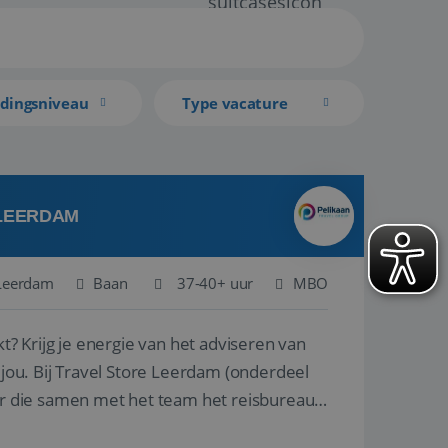
idingsniveau
Type vacature
 LEERDAM
Leerdam
Baan
37-40+ uur
MBO
kt? Krijg je energie van het adviseren van
derdeel
r die samen met het team het reisbureau