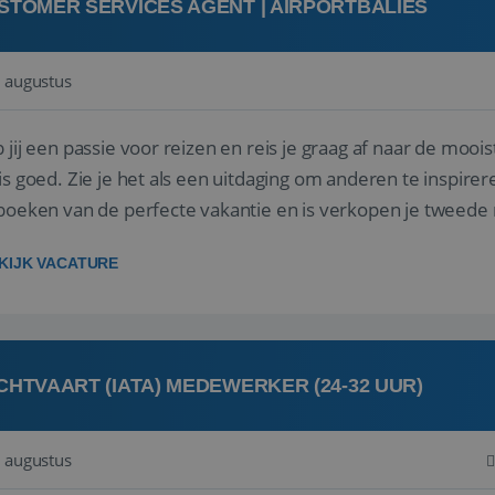
STOMER SERVICES AGENT | AIRPORTBALIES
 augustus
 jij een passie voor reizen en reis je graag af naar de mooi
is goed. Zie je het als een uitdaging om anderen te inspi
boeken van de perfecte vakantie en is verkopen je tweede 
oegd...
KIJK VACATURE
CHTVAART (IATA) MEDEWERKER (24-32 UUR)
 augustus