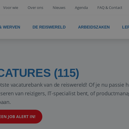
Voor wie
Over ons
Nieuws
Agenda
FAQ & Contact
 & WERVEN
DE REISWERELD
ARBEIDSZAKEN
LE
CATURES (115)
tste vacaturebank van de reiswereld! Of je nu passie h
iseren van reizigers, IT-specialist bent, of productman
aan.
EEN JOB ALERT IN!