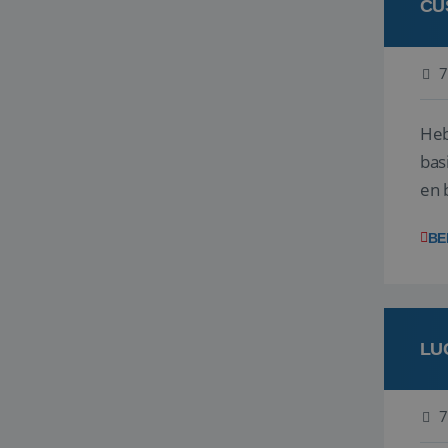
CU
7
Heb
bas
en 
gev
BE
LU
7