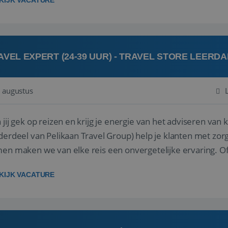
KIJK VACATURE
AVEL EXPERT (24-39 UUR) - TRAVEL STORE LEERD
 augustus
ij gek op reizen en krijg je energie van het adviseren van klanten? Bij Travel St
derdeel van Pelikaan Travel Group) help je klanten met zorg
 maken we van elke reis een onvergetelijke ervaring. Of je nu al jaren ervaring hebt in de
branche of j...
KIJK VACATURE