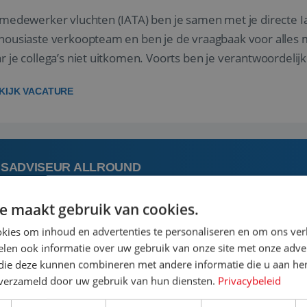
 medewerker vluchten (IATA) ben je samen met je directe I
housiaste verkoopteam en ben je de vraagbaak voor alles m
r je collega’s niet uitkomen. Voorts ben je verantwoordelijk
 met IATA te m...
KIJK VACATURE
ISADVISEUR ALLROUND
e maakt gebruik van cookies.
 augustus
Steenwijk, Overijssel,
kies om inhoud en advertenties te personaliseren en om ons ver
len ook informatie over uw gebruik van onze site met onze adver
 vakantie plannen is het leukste dat er is. Of het nu voor jeze
 die deze kunnen combineren met andere informatie die u aan hen
een mooie reis van A tot Z te regelen. Door jouw kennis e
n verzameld door uw gebruik van hun diensten.
Privacybeleid
st prachtige plekjes op aarde kennen! 🏝️Wat ga je doen?K