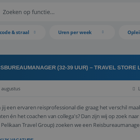
code & straal
Uren per week
Ople
ISBUREAUMANAGER (32-39 UUR) – TRAVEL STORE
 augustus
 jij een ervaren reisprofessional die graag het verschil maa
en én het coachen van collega's? Dan zijn wij op zoek naar jou. Bij Travel Store Leerdam (on
 Pelikaan Travel Group) zoeken we een Reisbureaumanage
der...