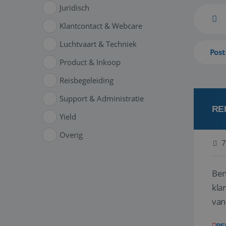
Juridisch
Klantcontact & Webcare
Luchtvaart & Techniek
Post
Product & Inkoop
Reisbegeleiding
Support & Administratie
RE
Yield
Overig
7
Ben
klant
van
ver