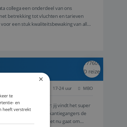
ata collega een onderdeel van ons
et betrekking tot vluchten en tarieven
 voor een stuk kwaliteitsbewaking van alles
×
 Nederland
Baan
17-24 uur
MBO
keer te
tentie- en
lf is, of voor een ander: jij vindt het super
 heeft verstrekt
n ervaring leren onze vakantiegangers de
lantgericht werken: of het nu gaat om