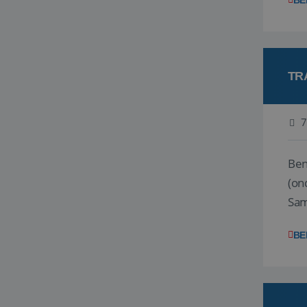
BE
TR
7
Ben j
(on
Samen
reis
BE