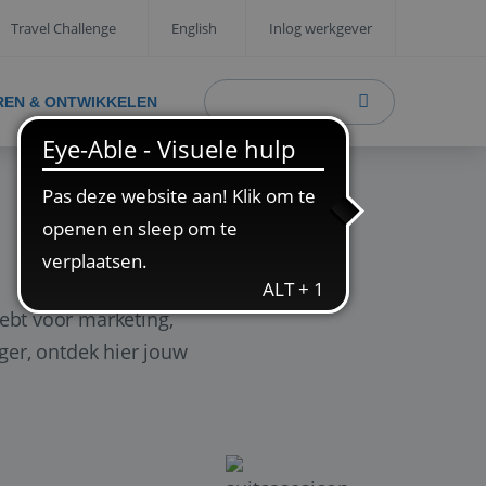
Travel Challenge
English
Inlog werkgever
REN & ONTWIKKELEN
ebt voor marketing,
ager, ontdek hier jouw