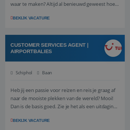
waar te maken? Altijd al benieuwd geweest hoe
het eraan toegaat achter de schermen bij een
BEKIJK VACATURE
van de grootste reisorganisaties? Dan is een
stage bij TUI Nederland echt iets voor jou! Wij zijn
op zoek naar een enthousiaste, leergie...
CUSTOMER SERVICES AGENT |
AIRPORTBALIES
Schiphol
Baan
Heb jij een passie voor reizen en reis je graag af
naar de mooiste plekken van de wereld? Mooi!
Dan is de basis goed. Zie je het als een uitdaging
om anderen te inspireren en ondersteunen met
BEKIJK VACATURE
het samenstellen en boeken van de perfecte