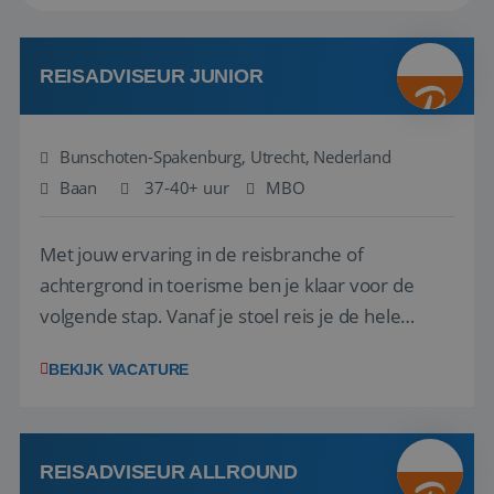
REISADVISEUR JUNIOR
Bunschoten-Spakenburg, Utrecht, Nederland
Baan
37-40+ uur
MBO
Met jouw ervaring in de reisbranche of
achtergrond in toerisme ben je klaar voor de
volgende stap. Vanaf je stoel reis je de hele
wereld over en speel je moeiteloos in op de
BEKIJK VACATURE
wensen van je team, je klant en wat er in de
reiswereld gebeurt. Met je enthousiasme weet je
klanten te overtuigen om die droomreis te
boeken! ...
REISADVISEUR ALLROUND