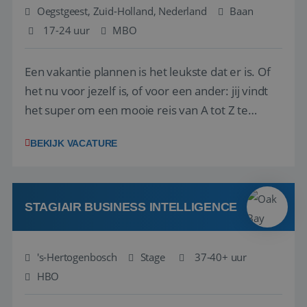
Oegstgeest, Zuid-Holland, Nederland
Baan
17-24 uur
MBO
Een vakantie plannen is het leukste dat er is. Of
het nu voor jezelf is, of voor een ander: jij vindt
het super om een mooie reis van A tot Z te
regelen. Door jouw kennis en ervaring leren onze
BEKIJK VACATURE
vakantiegangers de meest prachtige plekjes op
aarde kennen! 🏝️Wat ga je doen?Klantgericht
werken: of het nu gaat om vragen ...
STAGIAIR BUSINESS INTELLIGENCE
's-Hertogenbosch
Stage
37-40+ uur
HBO