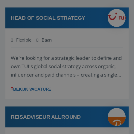
vakantie en is verkopen je tweede natuur? Al
deze onderdelen zijn nu samen gevoegd...
HEAD OF SOCIAL STRATEGY
Flexible
Baan
We're looking for a strategic leader to define and
own TUI's global social strategy across organic,
influencer and paid channels – creating a single
playbook that regional teams bring to life
BEKIJK VACATURE
locally. The role will be published until 18 August
2026. ABOUT OUR OFFER• Personal benefits:
Attractive remuneration, discre...
REISADVISEUR ALLROUND