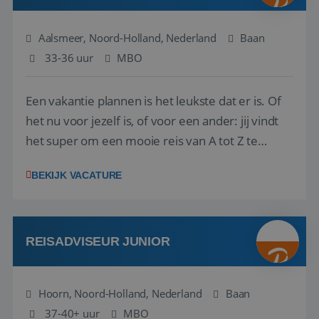
Aalsmeer, Noord-Holland, Nederland
Baan
33-36 uur
MBO
Een vakantie plannen is het leukste dat er is. Of
het nu voor jezelf is, of voor een ander: jij vindt
het super om een mooie reis van A tot Z te
regelen. Door jouw kennis en ervaring leren onze
BEKIJK VACATURE
vakantiegangers de meest prachtige plekjes op
aarde kennen! 🏝️Wat ga je doen?Klantgericht
werken: of het nu gaat om vragen ...
REISADVISEUR JUNIOR
Hoorn, Noord-Holland, Nederland
Baan
37-40+ uur
MBO