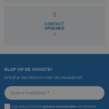
CookieScriptConsent
4 weken 2
CookieScript
dagen
www.reiswerk.nl
CONTACT
OPNEMEN
VISITOR_PRIVACY_METADATA
5 maanden 4
YouTube
weken
.youtube.com
BLIJF OP DE HOOGTE!
Schrijf je dan direct in voor de nieuwsbrief.
Ik ga akkoord met de
privacy voorwaarden
van Reiswerk.