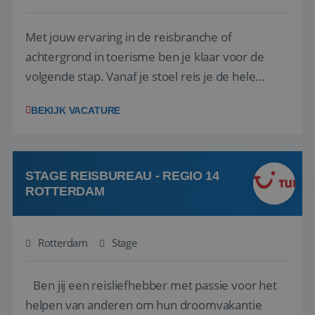
Met jouw ervaring in de reisbranche of
achtergrond in toerisme ben je klaar voor de
volgende stap. Vanaf je stoel reis je de hele
wereld over en speel je moeiteloos in op de
BEKIJK VACATURE
wensen van je team, je klant en wat er in de
reiswereld gebeurt. Met je enthousiasme weet je
klanten te overtuigen om die droomreis te
boeken! ...
STAGE REISBUREAU - REGIO 14
ROTTERDAM
Rotterdam
Stage
Ben jij een reisliefhebber met passie voor het
helpen van anderen om hun droomvakantie