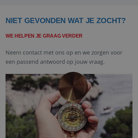
Aanbieder
/
Naam
Vervaldatum
Domein
NIET GEVONDEN WAT JE ZOCHT?
PHPSESSID
Sessie
PHP.net
www.reiswerk.nl
WE HELPEN JE GRAAG VERDER
Neem contact met ons op en we zorgen voor
een passend antwoord op jouw vraag.
Google Privacy Policy