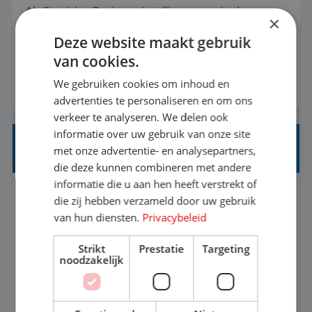
Als Stagiaire Business Intelligence ga je de
×
informatiebehoefte van verschillende interne
Deze website maakt gebruik
afdelingen specificeren. Aan de hand van deze
van cookies.
informatiebehoefte ga je BI-producten zoals
We gebruiken cookies om inhoud en
BEKIJK VACATURE
adviezen, rapportages en dashboards
advertenties te personaliseren en om ons
ontwikkelen, aanpassen en leveren. Deze
verkeer te analyseren. We delen ook
producten ontwikkel je door middel van de data
informatie over uw gebruik van onze site
uit ons datawa...
INKOPER VAKANTIES
met onze advertentie- en analysepartners,
die deze kunnen combineren met andere
informatie die u aan hen heeft verstrekt of
Nijmegen
Baan
33-36 uur
MBO
die zij hebben verzameld door uw gebruik
van hun diensten.
Privacybeleid
Jij vindt de mooiste plekjes ter wereld en geeft
Strikt
Prestatie
Targeting
noodzakelijk
eenoudergezinnen én singles de meest
onvergetelijke vakanties van hun leven, hoe gaaf
is dat? Ben jij de commerciële professional die