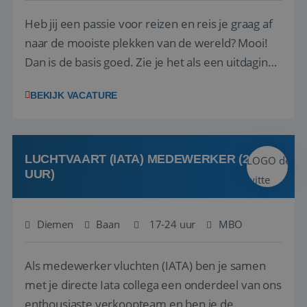
Heb jij een passie voor reizen en reis je graag af
naar de mooiste plekken van de wereld? Mooi!
Dan is de basis goed. Zie je het als een uitdaging
om anderen te inspireren en ondersteunen met
BEKIJK VACATURE
het samenstellen en boeken van de perfecte
vakantie en is verkopen je tweede natuur? Al
deze onderdelen zijn nu samen gevoegd...
LUCHTVAART (IATA) MEDEWERKER (24-32
UUR)
Diemen
Baan
17-24 uur
MBO
Als medewerker vluchten (IATA) ben je samen
met je directe Iata collega een onderdeel van ons
enthousiaste verkoopteam en ben je de