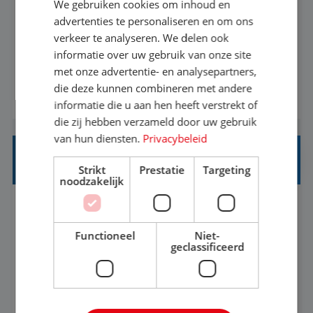
We gebruiken cookies om inhoud en
Met jouw ervaring in de reisbranche of
advertenties te personaliseren en om ons
verkeer te analyseren. We delen ook
achtergrond in toerisme ben je klaar voor de
informatie over uw gebruik van onze site
volgende stap. Vanaf je stoel reis je de hele
met onze advertentie- en analysepartners,
wereld over en speel je moeiteloos in op de
die deze kunnen combineren met andere
BEKIJK VACATURE
wensen van je team, je klant en wat er in de
informatie die u aan hen heeft verstrekt of
reiswereld gebeurt. Met je enthousiasme weet je
die zij hebben verzameld door uw gebruik
klanten te overtuigen om die droomreis te
van hun diensten.
Privacybeleid
boeken! ...
REISADVISEUR ALLROUND
Strikt
Prestatie
Targeting
noodzakelijk
Aalsmeer, Noord-Holland, Nederland
Baan
33-36 uur
MBO
Functioneel
Niet-
geclassificeerd
Een vakantie plannen is het leukste dat er is. Of
het nu voor jezelf is, of voor een ander: jij vindt
het super om een mooie reis van A tot Z te