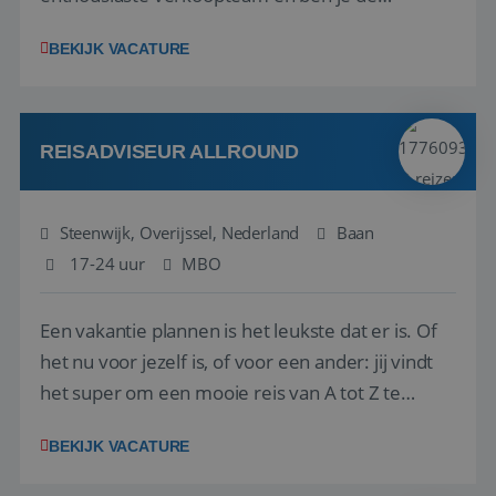
vraagbaak voor alles met betrekking tot vluchten
BEKIJK VACATURE
en tarieven waar je collega’s niet uitkomen.
Voorts ben je verantwoordelijk voor een stuk
kwaliteitsbewaking van alles wat met IATA te m...
REISADVISEUR ALLROUND
Steenwijk, Overijssel, Nederland
Baan
17-24 uur
MBO
Een vakantie plannen is het leukste dat er is. Of
het nu voor jezelf is, of voor een ander: jij vindt
het super om een mooie reis van A tot Z te
regelen. Door jouw kennis en ervaring leren onze
BEKIJK VACATURE
vakantiegangers de meest prachtige plekjes op
aarde kennen! 🏝️Wat ga je doen?Klantgericht