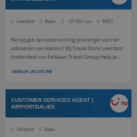
Leerdam
Baan
37-40+ uur
MBO
Ben jij gek op reizen en krijg je energie van het
adviseren van klanten? Bij Travel Store Leerdam
(onderdeel van Pelikaan Travel Group) help je
klanten met zorg en aandacht hun ideale reis te
BEKIJK VACATURE
vinden. Samen maken we van elke reis een
onvergetelijke ervaring. Of je nu al jaren ervaring
hebt in de reisbranche of j...
CUSTOMER SERVICES AGENT |
AIRPORTBALIES
Schiphol
Baan