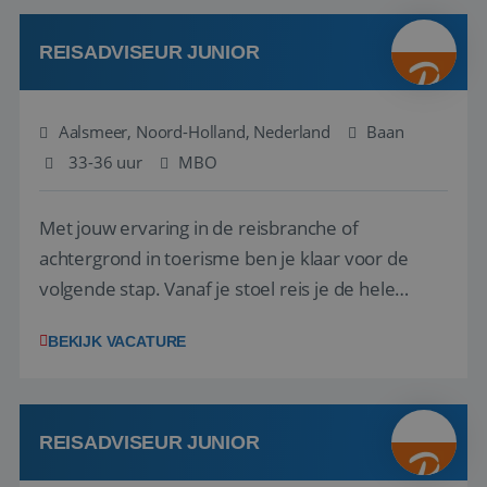
werken: of het nu gaat om vragen ...
REISADVISEUR JUNIOR
Aalsmeer, Noord-Holland, Nederland
Baan
33-36 uur
MBO
Met jouw ervaring in de reisbranche of
achtergrond in toerisme ben je klaar voor de
volgende stap. Vanaf je stoel reis je de hele
wereld over en speel je moeiteloos in op de
BEKIJK VACATURE
wensen van je team, je klant en wat er in de
reiswereld gebeurt. Met je enthousiasme weet je
klanten te overtuigen om die droomreis te
boeken! ...
REISADVISEUR JUNIOR