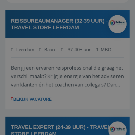
REISBUREAUMANAGER (32-39 UUR) –
TRAVEL STORE LEERDAM
Leerdam
Baan
37-40+ uur
MBO
Ben jij een ervaren reisprofessional die graag het
verschil maakt? Krijg je energie van het adviseren
van klanten én het coachen van collega's? Dan
zijn wij op zoek naar jou. Bij Travel Store Leerdam
BEKIJK VACATURE
(onderdeel van Pelikaan Travel Group) zoeken
we een Reisbureaumanager die samen met het
team het reisbureau verder...
TRAVEL EXPERT (24-39 UUR) - TRAVEL
STORE LEERDAM