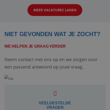
klanten te overtuigen om die droomreis te
MEER VACATURES LADEN
boeken! ...
NIET GEVONDEN WAT JE ZOCHT?
WE HELPEN JE GRAAG VERDER
Neem contact met ons op en we zorgen voor
Google Privacy Policy
een passend antwoord op jouw vraag.
li_gc
5 maanden 4
LinkedIn
weken
Corporation
.linkedin.com
VEELGESTELDE
VRAGEN