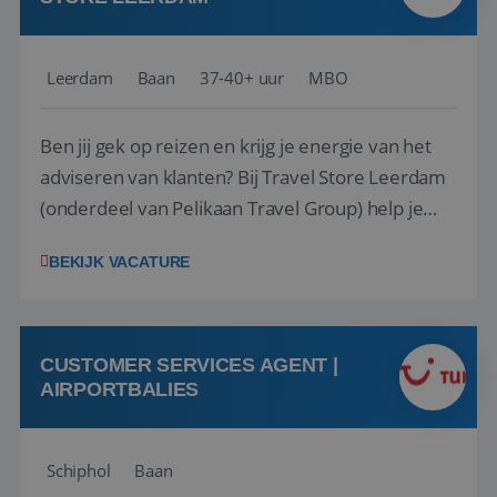
Leerdam
Baan
37-40+ uur
MBO
Ben jij gek op reizen en krijg je energie van het
adviseren van klanten? Bij Travel Store Leerdam
(onderdeel van Pelikaan Travel Group) help je
klanten met zorg en aandacht hun ideale reis te
BEKIJK VACATURE
vinden. Samen maken we van elke reis een
onvergetelijke ervaring. Of je nu al jaren ervaring
hebt in de reisbranche of j...
CUSTOMER SERVICES AGENT |
AIRPORTBALIES
Schiphol
Baan