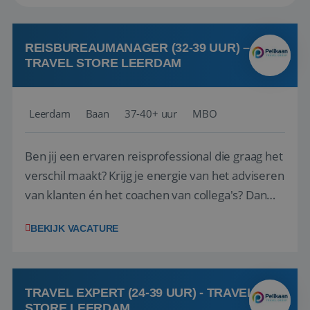
REISBUREAUMANAGER (32-39 UUR) –
TRAVEL STORE LEERDAM
Leerdam
Baan
37-40+ uur
MBO
Ben jij een ervaren reisprofessional die graag het
verschil maakt? Krijg je energie van het adviseren
van klanten én het coachen van collega's? Dan
zijn wij op zoek naar jou. Bij Travel Store Leerdam
BEKIJK VACATURE
(onderdeel van Pelikaan Travel Group) zoeken
we een Reisbureaumanager die samen met het
team het reisbureau verder...
TRAVEL EXPERT (24-39 UUR) - TRAVEL
STORE LEERDAM