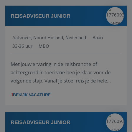
werken: of het nu gaat om vragen ...
REISADVISEUR JUNIOR
Aalsmeer, Noord-Holland, Nederland
Baan
33-36 uur
MBO
Met jouw ervaring in de reisbranche of
achtergrond in toerisme ben je klaar voor de
volgende stap. Vanaf je stoel reis je de hele
wereld over en speel je moeiteloos in op de
BEKIJK VACATURE
wensen van je team, je klant en wat er in de
reiswereld gebeurt. Met je enthousiasme weet je
klanten te overtuigen om die droomreis te
boeken! ...
REISADVISEUR JUNIOR