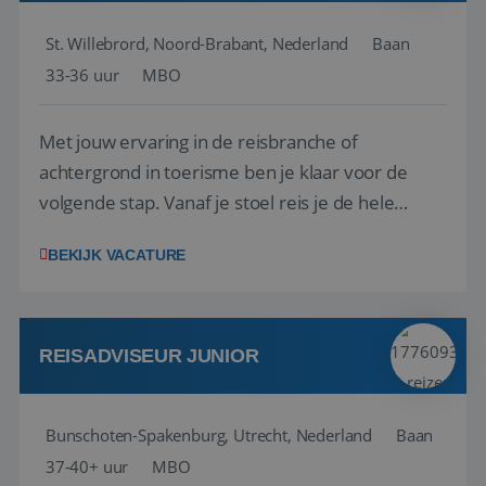
St. Willebrord, Noord-Brabant, Nederland
Baan
33-36 uur
MBO
Met jouw ervaring in de reisbranche of
achtergrond in toerisme ben je klaar voor de
volgende stap. Vanaf je stoel reis je de hele
wereld over en speel je moeiteloos in op de
BEKIJK VACATURE
wensen van je team, je klant en wat er in de
reiswereld gebeurt. Met je enthousiasme weet je
klanten te overtuigen om die droomreis te
boeken! ...
REISADVISEUR JUNIOR
Bunschoten-Spakenburg, Utrecht, Nederland
Baan
37-40+ uur
MBO