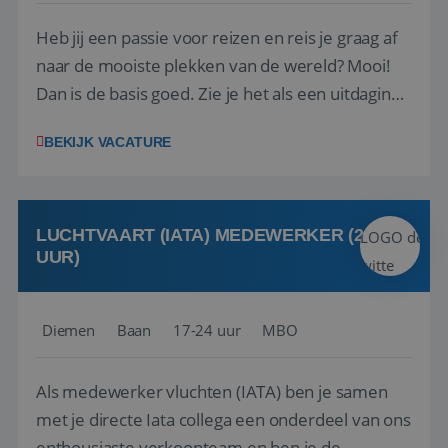
Heb jij een passie voor reizen en reis je graag af
naar de mooiste plekken van de wereld? Mooi!
Dan is de basis goed. Zie je het als een uitdaging
om anderen te inspireren en ondersteunen met
BEKIJK VACATURE
het samenstellen en boeken van de perfecte
vakantie en is verkopen je tweede natuur? Al
deze onderdelen zijn nu samen gevoegd...
LUCHTVAART (IATA) MEDEWERKER (24-32
UUR)
Diemen
Baan
17-24 uur
MBO
Als medewerker vluchten (IATA) ben je samen
met je directe Iata collega een onderdeel van ons
enthousiaste verkoopteam en ben je de