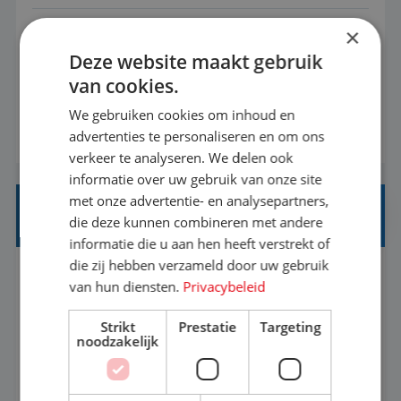
×
Met jouw ervaring in de reisbranche of
Deze website maakt gebruik
achtergrond in toerisme ben je klaar voor de
van cookies.
volgende stap. Vanaf je stoel reis je de hele
wereld over en speel je moeiteloos in op de
We gebruiken cookies om inhoud en
BEKIJK VACATURE
advertenties te personaliseren en om ons
wensen van je team, je klant en wat er in de
verkeer te analyseren. We delen ook
reiswereld gebeurt. Met je enthousiasme weet je
informatie over uw gebruik van onze site
klanten te overtuigen om die droomreis te
met onze advertentie- en analysepartners,
boeken! ...
REISADVISEUR ALLROUND
die deze kunnen combineren met andere
informatie die u aan hen heeft verstrekt of
die zij hebben verzameld door uw gebruik
Aalsmeer, Noord-Holland, Nederland
Baan
van hun diensten.
Privacybeleid
33-36 uur
MBO
Strikt
Prestatie
Targeting
noodzakelijk
Een vakantie plannen is het leukste dat er is. Of
het nu voor jezelf is, of voor een ander: jij vindt