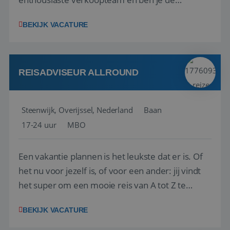
vraagbaak voor alles met betrekking tot vluchten
BEKIJK VACATURE
en tarieven waar je collega’s niet uitkomen.
Voorts ben je verantwoordelijk voor een stuk
kwaliteitsbewaking van alles wat met IATA te m...
REISADVISEUR ALLROUND
Steenwijk, Overijssel, Nederland
Baan
17-24 uur
MBO
Een vakantie plannen is het leukste dat er is. Of
het nu voor jezelf is, of voor een ander: jij vindt
het super om een mooie reis van A tot Z te
regelen. Door jouw kennis en ervaring leren onze
BEKIJK VACATURE
vakantiegangers de meest prachtige plekjes op
aarde kennen! 🏝️Wat ga je doen?Klantgericht