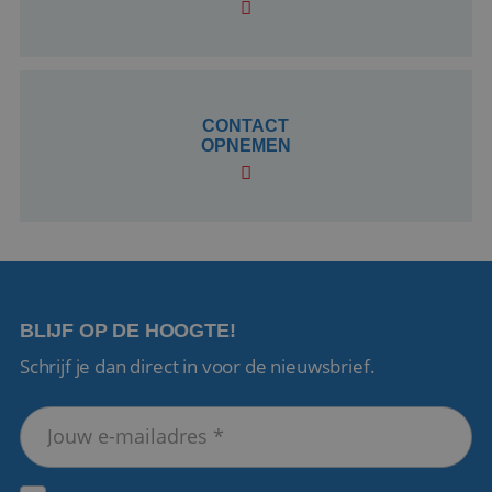
CookieScriptConsent
4 weken 2
CookieScript
dagen
www.reiswerk.nl
CONTACT
OPNEMEN
VISITOR_PRIVACY_METADATA
5 maanden 4
YouTube
weken
.youtube.com
BLIJF OP DE HOOGTE!
Schrijf je dan direct in voor de nieuwsbrief.