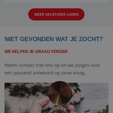
reiswereld gebeurt. Met je enthousiasme weet je
strikt noodzakelijke cookies.
klanten te overtuigen om die droomreis te
Aanbieder
/
Naam
Vervaldatum
Domein
MEER VACATURES LADEN
boeken! ...
PHPSESSID
Sessie
PHP.net
www.reiswerk.nl
NIET GEVONDEN WAT JE ZOCHT?
WE HELPEN JE GRAAG VERDER
Neem contact met ons op en we zorgen voor
een passend antwoord op jouw vraag.
Google Privacy Policy