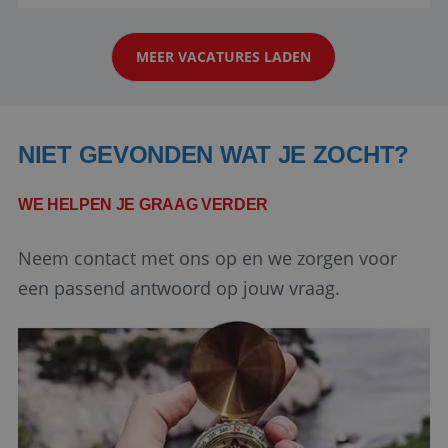
reiswereld gebeurt. Met je enthousiasme weet je
strikt noodzakelijke cookies.
klanten te overtuigen om die droomreis te
Aanbieder
/
Naam
Vervaldatum
Domein
MEER VACATURES LADEN
boeken! ...
PHPSESSID
Sessie
PHP.net
www.reiswerk.nl
NIET GEVONDEN WAT JE ZOCHT?
WE HELPEN JE GRAAG VERDER
Neem contact met ons op en we zorgen voor
een passend antwoord op jouw vraag.
Google Privacy Policy