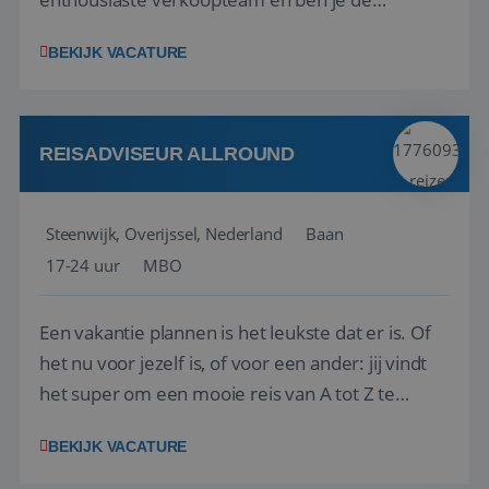
vraagbaak voor alles met betrekking tot vluchten
BEKIJK VACATURE
en tarieven waar je collega’s niet uitkomen.
Voorts ben je verantwoordelijk voor een stuk
kwaliteitsbewaking van alles wat met IATA te m...
REISADVISEUR ALLROUND
Steenwijk, Overijssel, Nederland
Baan
17-24 uur
MBO
Een vakantie plannen is het leukste dat er is. Of
het nu voor jezelf is, of voor een ander: jij vindt
het super om een mooie reis van A tot Z te
regelen. Door jouw kennis en ervaring leren onze
BEKIJK VACATURE
vakantiegangers de meest prachtige plekjes op
aarde kennen! 🏝️Wat ga je doen?Klantgericht