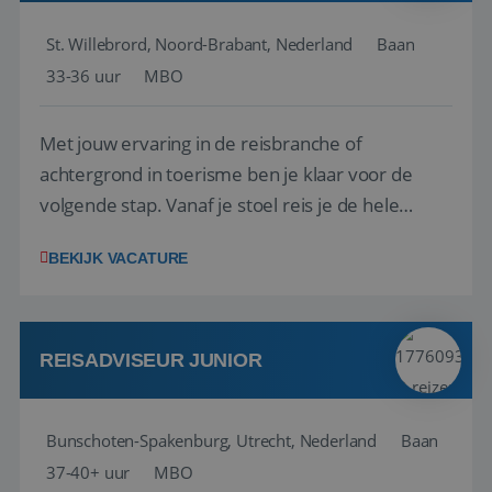
St. Willebrord, Noord-Brabant, Nederland
Baan
33-36 uur
MBO
Met jouw ervaring in de reisbranche of
achtergrond in toerisme ben je klaar voor de
volgende stap. Vanaf je stoel reis je de hele
wereld over en speel je moeiteloos in op de
BEKIJK VACATURE
wensen van je team, je klant en wat er in de
reiswereld gebeurt. Met je enthousiasme weet je
klanten te overtuigen om die droomreis te
boeken! ...
REISADVISEUR JUNIOR
Bunschoten-Spakenburg, Utrecht, Nederland
Baan
37-40+ uur
MBO