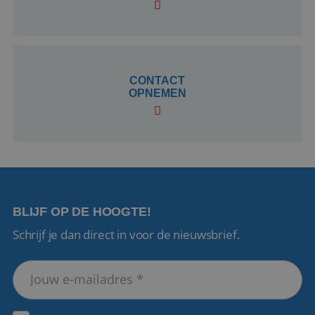
CookieScriptConsent
4 weken 2
CookieScript
dagen
www.reiswerk.nl
CONTACT
OPNEMEN
VISITOR_PRIVACY_METADATA
5 maanden 4
YouTube
weken
.youtube.com
BLIJF OP DE HOOGTE!
Schrijf je dan direct in voor de nieuwsbrief.