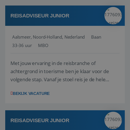
werken: of het nu gaat om vragen ...
REISADVISEUR JUNIOR
Aalsmeer, Noord-Holland, Nederland
Baan
33-36 uur
MBO
Met jouw ervaring in de reisbranche of
achtergrond in toerisme ben je klaar voor de
volgende stap. Vanaf je stoel reis je de hele
wereld over en speel je moeiteloos in op de
BEKIJK VACATURE
wensen van je team, je klant en wat er in de
reiswereld gebeurt. Met je enthousiasme weet je
klanten te overtuigen om die droomreis te
boeken! ...
REISADVISEUR JUNIOR