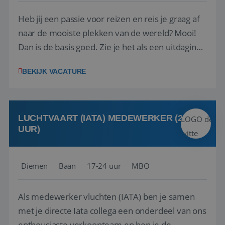
Heb jij een passie voor reizen en reis je graag af
naar de mooiste plekken van de wereld? Mooi!
Dan is de basis goed. Zie je het als een uitdaging
om anderen te inspireren en ondersteunen met
BEKIJK VACATURE
het samenstellen en boeken van de perfecte
vakantie en is verkopen je tweede natuur? Al
deze onderdelen zijn nu samen gevoegd...
LUCHTVAART (IATA) MEDEWERKER (24-32
UUR)
Diemen
Baan
17-24 uur
MBO
Als medewerker vluchten (IATA) ben je samen
met je directe Iata collega een onderdeel van ons
enthousiaste verkoopteam en ben je de