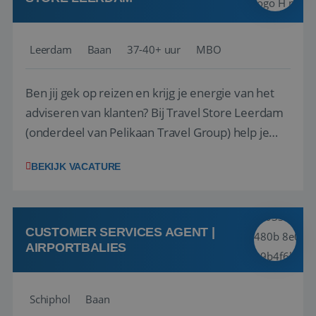
Leerdam
Baan
37-40+ uur
MBO
Ben jij gek op reizen en krijg je energie van het
adviseren van klanten? Bij Travel Store Leerdam
(onderdeel van Pelikaan Travel Group) help je
klanten met zorg en aandacht hun ideale reis te
BEKIJK VACATURE
vinden. Samen maken we van elke reis een
onvergetelijke ervaring. Of je nu al jaren ervaring
hebt in de reisbranche of j...
CUSTOMER SERVICES AGENT |
AIRPORTBALIES
Schiphol
Baan