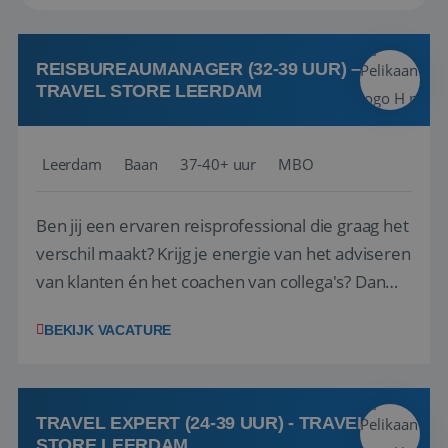
REISBUREAUMANAGER (32-39 UUR) –
TRAVEL STORE LEERDAM
Leerdam
Baan
37-40+ uur
MBO
Ben jij een ervaren reisprofessional die graag het
verschil maakt? Krijg je energie van het adviseren
van klanten én het coachen van collega's? Dan
zijn wij op zoek naar jou. Bij Travel Store Leerdam
BEKIJK VACATURE
(onderdeel van Pelikaan Travel Group) zoeken
we een Reisbureaumanager die samen met het
team het reisbureau verder...
TRAVEL EXPERT (24-39 UUR) - TRAVEL
STORE LEERDAM