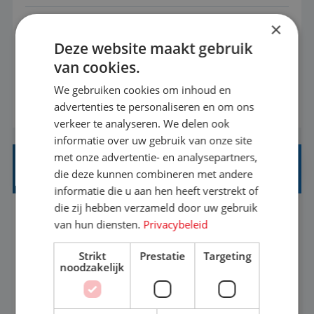
×
Met jouw ervaring in de reisbranche of
Deze website maakt gebruik
achtergrond in toerisme ben je klaar voor de
van cookies.
volgende stap. Vanaf je stoel reis je de hele
wereld over en speel je moeiteloos in op de
We gebruiken cookies om inhoud en
BEKIJK VACATURE
advertenties te personaliseren en om ons
wensen van je team, je klant en wat er in de
verkeer te analyseren. We delen ook
reiswereld gebeurt. Met je enthousiasme weet je
informatie over uw gebruik van onze site
klanten te overtuigen om die droomreis te
met onze advertentie- en analysepartners,
boeken! ...
REISADVISEUR ALLROUND
die deze kunnen combineren met andere
informatie die u aan hen heeft verstrekt of
die zij hebben verzameld door uw gebruik
Aalsmeer, Noord-Holland, Nederland
Baan
van hun diensten.
Privacybeleid
33-36 uur
MBO
Strikt
Prestatie
Targeting
noodzakelijk
Een vakantie plannen is het leukste dat er is. Of
het nu voor jezelf is, of voor een ander: jij vindt