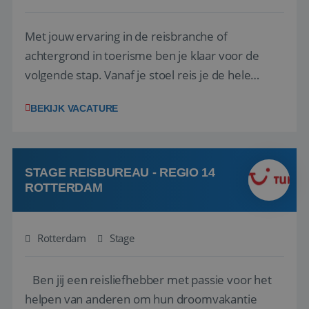
Met jouw ervaring in de reisbranche of
achtergrond in toerisme ben je klaar voor de
volgende stap. Vanaf je stoel reis je de hele
wereld over en speel je moeiteloos in op de
BEKIJK VACATURE
wensen van je team, je klant en wat er in de
reiswereld gebeurt. Met je enthousiasme weet je
klanten te overtuigen om die droomreis te
boeken! ...
STAGE REISBUREAU - REGIO 14
ROTTERDAM
Rotterdam
Stage
Ben jij een reisliefhebber met passie voor het
helpen van anderen om hun droomvakantie