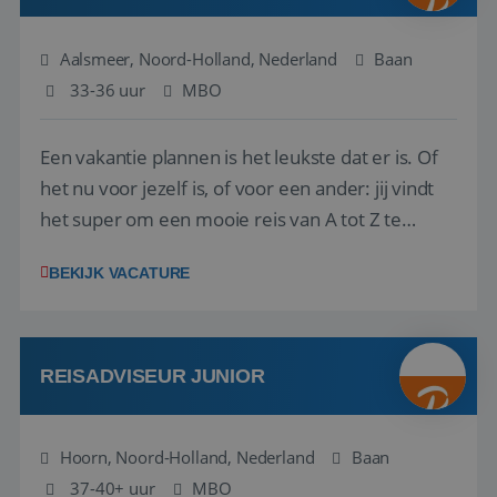
Aalsmeer, Noord-Holland, Nederland
Baan
33-36 uur
MBO
Een vakantie plannen is het leukste dat er is. Of
het nu voor jezelf is, of voor een ander: jij vindt
het super om een mooie reis van A tot Z te
regelen. Door jouw kennis en ervaring leren onze
BEKIJK VACATURE
vakantiegangers de meest prachtige plekjes op
aarde kennen! 🏝️Wat ga je doen?Klantgericht
werken: of het nu gaat om vragen ...
REISADVISEUR JUNIOR
Hoorn, Noord-Holland, Nederland
Baan
37-40+ uur
MBO