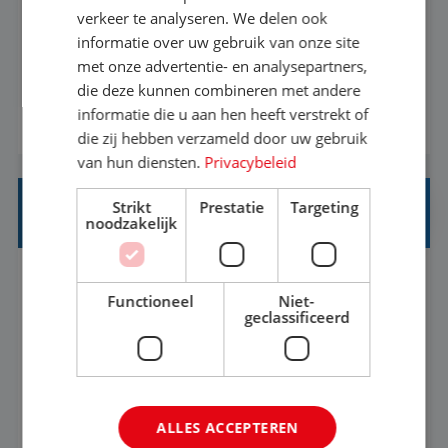
Als Stagiaire Business Intelligence ga je de
verkeer te analyseren. We delen ook
informatiebehoefte van verschillende interne
informatie over uw gebruik van onze site
met onze advertentie- en analysepartners,
afdelingen specificeren. Aan de hand van deze
die deze kunnen combineren met andere
informatiebehoefte ga je BI-producten zoals
informatie die u aan hen heeft verstrekt of
BEKIJK VACATURE
adviezen, rapportages en dashboards
die zij hebben verzameld door uw gebruik
ontwikkelen, aanpassen en leveren. Deze
van hun diensten.
Privacybeleid
producten ontwikkel je door middel van de data
Strikt
Prestatie
Targeting
uit ons datawa...
INKOPER VAKANTIES
noodzakelijk
Nijmegen
Baan
33-36 uur
MBO
Functioneel
Niet-
geclassificeerd
Jij vindt de mooiste plekjes ter wereld en geeft
eenoudergezinnen én singles de meest
onvergetelijke vakanties van hun leven, hoe gaaf
ALLES ACCEPTEREN
is dat? Ben jij de commerciële professional die