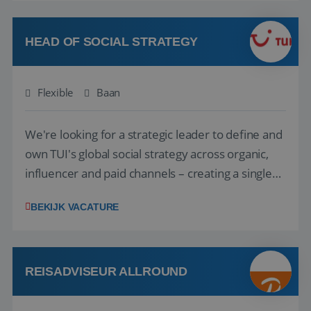
vakantie en is verkopen je tweede natuur? Al
deze onderdelen zijn nu samen gevoegd...
HEAD OF SOCIAL STRATEGY
Flexible
Baan
We're looking for a strategic leader to define and
own TUI's global social strategy across organic,
influencer and paid channels – creating a single
playbook that regional teams bring to life
BEKIJK VACATURE
locally. The role will be published until 18 August
2026. ABOUT OUR OFFER• Personal benefits:
Attractive remuneration, discre...
REISADVISEUR ALLROUND