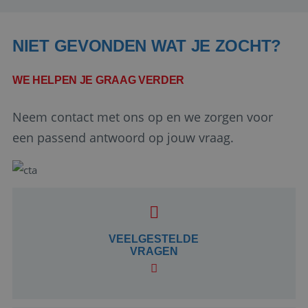
NIET GEVONDEN WAT JE ZOCHT?
WE HELPEN JE GRAAG VERDER
Neem contact met ons op en we zorgen voor
een passend antwoord op jouw vraag.
Google Privacy Policy
li_gc
5 maanden 4
LinkedIn
weken
VEELGESTELDE
Corporation
.linkedin.com
VRAGEN