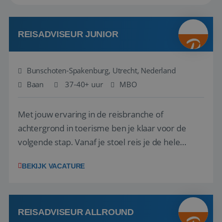
REISADVISEUR JUNIOR
Bunschoten-Spakenburg, Utrecht, Nederland
Baan
37-40+ uur
MBO
Met jouw ervaring in de reisbranche of
achtergrond in toerisme ben je klaar voor de
volgende stap. Vanaf je stoel reis je de hele
wereld over en speel je moeiteloos in op de
BEKIJK VACATURE
wensen van je team, je klant en wat er in de
reiswereld gebeurt. Met je enthousiasme weet je
klanten te overtuigen om die droomreis te
boeken! ...
REISADVISEUR ALLROUND