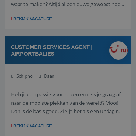
waar te maken? Altijd al benieuwd geweest hoe
het eraan toegaat achter de schermen bij een
BEKIJK VACATURE
van de grootste reisorganisaties? Dan is een
stage bij TUI Nederland echt iets voor jou! Wij zijn
op zoek naar een enthousiaste, leergie...
CUSTOMER SERVICES AGENT |
AIRPORTBALIES
Schiphol
Baan
Heb jij een passie voor reizen en reis je graag af
naar de mooiste plekken van de wereld? Mooi!
Dan is de basis goed. Zie je het als een uitdaging
om anderen te inspireren en ondersteunen met
BEKIJK VACATURE
het samenstellen en boeken van de perfecte