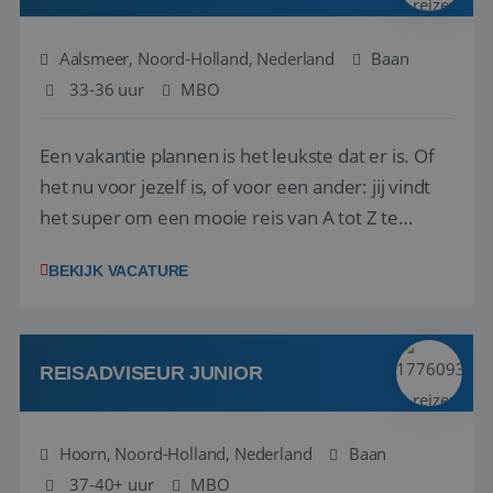
Aalsmeer, Noord-Holland, Nederland
Baan
33-36 uur
MBO
Een vakantie plannen is het leukste dat er is. Of
het nu voor jezelf is, of voor een ander: jij vindt
het super om een mooie reis van A tot Z te
regelen. Door jouw kennis en ervaring leren onze
BEKIJK VACATURE
vakantiegangers de meest prachtige plekjes op
aarde kennen! 🏝️Wat ga je doen?Klantgericht
werken: of het nu gaat om vragen ...
REISADVISEUR JUNIOR
Hoorn, Noord-Holland, Nederland
Baan
37-40+ uur
MBO