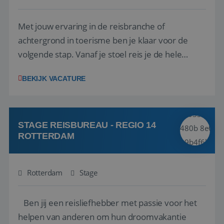
Met jouw ervaring in de reisbranche of
achtergrond in toerisme ben je klaar voor de
volgende stap. Vanaf je stoel reis je de hele
wereld over en speel je moeiteloos in op de
BEKIJK VACATURE
wensen van je team, je klant en wat er in de
reiswereld gebeurt. Met je enthousiasme weet je
klanten te overtuigen om die droomreis te
boeken! ...
STAGE REISBUREAU - REGIO 14
ROTTERDAM
Rotterdam
Stage
Ben jij een reisliefhebber met passie voor het
helpen van anderen om hun droomvakantie