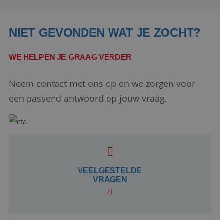
NIET GEVONDEN WAT JE ZOCHT?
WE HELPEN JE GRAAG VERDER
Neem contact met ons op en we zorgen voor
een passend antwoord op jouw vraag.
Google Privacy Policy
li_gc
5 maanden 4
LinkedIn
weken
VEELGESTELDE
Corporation
.linkedin.com
VRAGEN