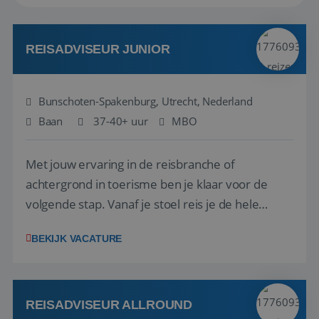
REISADVISEUR JUNIOR
Bunschoten-Spakenburg, Utrecht, Nederland
Baan
37-40+ uur
MBO
Met jouw ervaring in de reisbranche of
achtergrond in toerisme ben je klaar voor de
volgende stap. Vanaf je stoel reis je de hele
wereld over en speel je moeiteloos in op de
BEKIJK VACATURE
wensen van je team, je klant en wat er in de
reiswereld gebeurt. Met je enthousiasme weet je
klanten te overtuigen om die droomreis te
boeken! ...
REISADVISEUR ALLROUND