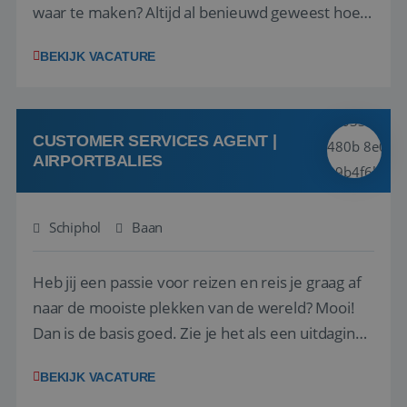
waar te maken? Altijd al benieuwd geweest hoe
het eraan toegaat achter de schermen bij een
BEKIJK VACATURE
van de grootste reisorganisaties? Dan is een
stage bij TUI Nederland echt iets voor jou! Wij zijn
op zoek naar een enthousiaste, leergie...
CUSTOMER SERVICES AGENT |
AIRPORTBALIES
Schiphol
Baan
Heb jij een passie voor reizen en reis je graag af
naar de mooiste plekken van de wereld? Mooi!
Dan is de basis goed. Zie je het als een uitdaging
om anderen te inspireren en ondersteunen met
BEKIJK VACATURE
het samenstellen en boeken van de perfecte