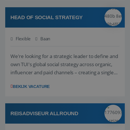
vakantie en is verkopen je tweede natuur? Al
deze onderdelen zijn nu samen gevoegd...
HEAD OF SOCIAL STRATEGY
Flexible
Baan
We're looking for a strategic leader to define and
own TUI's global social strategy across organic,
influencer and paid channels – creating a single
playbook that regional teams bring to life
BEKIJK VACATURE
locally. The role will be published until 18 August
2026. ABOUT OUR OFFER• Personal benefits:
Attractive remuneration, discre...
REISADVISEUR ALLROUND