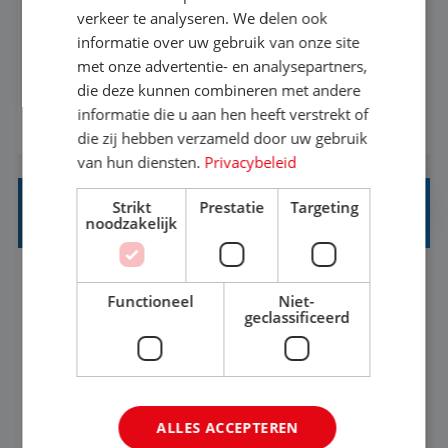
Als Stagiaire Business Intelligence ga je de
verkeer te analyseren. We delen ook
informatiebehoefte van verschillende interne
informatie over uw gebruik van onze site
met onze advertentie- en analysepartners,
afdelingen specificeren. Aan de hand van deze
die deze kunnen combineren met andere
informatiebehoefte ga je BI-producten zoals
informatie die u aan hen heeft verstrekt of
BEKIJK VACATURE
adviezen, rapportages en dashboards
die zij hebben verzameld door uw gebruik
ontwikkelen, aanpassen en leveren. Deze
van hun diensten.
Privacybeleid
producten ontwikkel je door middel van de data
Strikt
Prestatie
Targeting
uit ons datawa...
INKOPER VAKANTIES
noodzakelijk
Nijmegen
Baan
33-36 uur
MBO
Functioneel
Niet-
geclassificeerd
Jij vindt de mooiste plekjes ter wereld en geeft
eenoudergezinnen én singles de meest
onvergetelijke vakanties van hun leven, hoe gaaf
ALLES ACCEPTEREN
is dat? Ben jij de commerciële professional die