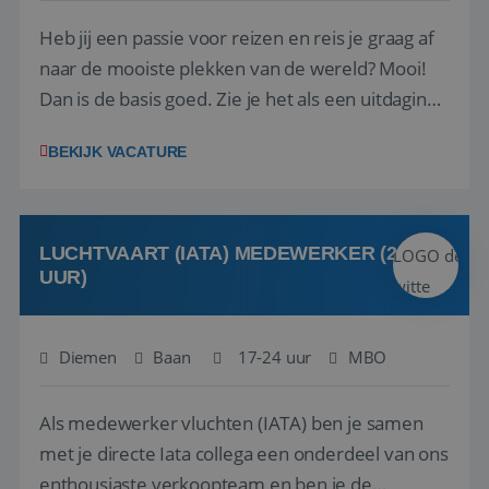
Heb jij een passie voor reizen en reis je graag af
naar de mooiste plekken van de wereld? Mooi!
Dan is de basis goed. Zie je het als een uitdaging
om anderen te inspireren en ondersteunen met
BEKIJK VACATURE
het samenstellen en boeken van de perfecte
vakantie en is verkopen je tweede natuur? Al
deze onderdelen zijn nu samen gevoegd...
LUCHTVAART (IATA) MEDEWERKER (24-32
UUR)
Diemen
Baan
17-24 uur
MBO
Als medewerker vluchten (IATA) ben je samen
met je directe Iata collega een onderdeel van ons
enthousiaste verkoopteam en ben je de