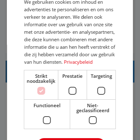
We gebruiken cookies om inhoud en
Met jouw ervaring in de reisbranche of
advertenties te personaliseren en om ons
verkeer te analyseren. We delen ook
achtergrond in toerisme ben je klaar voor de
informatie over uw gebruik van onze site
volgende stap. Vanaf je stoel reis je de hele
met onze advertentie- en analysepartners,
wereld over en speel je moeiteloos in op de
die deze kunnen combineren met andere
BEKIJK VACATURE
wensen van je team, je klant en wat er in de
informatie die u aan hen heeft verstrekt of
reiswereld gebeurt. Met je enthousiasme weet je
die zij hebben verzameld door uw gebruik
klanten te overtuigen om die droomreis te
van hun diensten.
Privacybeleid
boeken! ...
REISADVISEUR ALLROUND
Strikt
Prestatie
Targeting
noodzakelijk
Aalsmeer, Noord-Holland, Nederland
Baan
33-36 uur
MBO
Functioneel
Niet-
geclassificeerd
Een vakantie plannen is het leukste dat er is. Of
het nu voor jezelf is, of voor een ander: jij vindt
het super om een mooie reis van A tot Z te