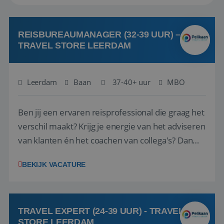
REISBUREAUMANAGER (32-39 UUR) –
TRAVEL STORE LEERDAM
Leerdam
Baan
37-40+ uur
MBO
Ben jij een ervaren reisprofessional die graag het
verschil maakt? Krijg je energie van het adviseren
van klanten én het coachen van collega's? Dan
zijn wij op zoek naar jou. Bij Travel Store Leerdam
BEKIJK VACATURE
(onderdeel van Pelikaan Travel Group) zoeken
we een Reisbureaumanager die samen met het
team het reisbureau verder...
TRAVEL EXPERT (24-39 UUR) - TRAVEL
STORE LEERDAM