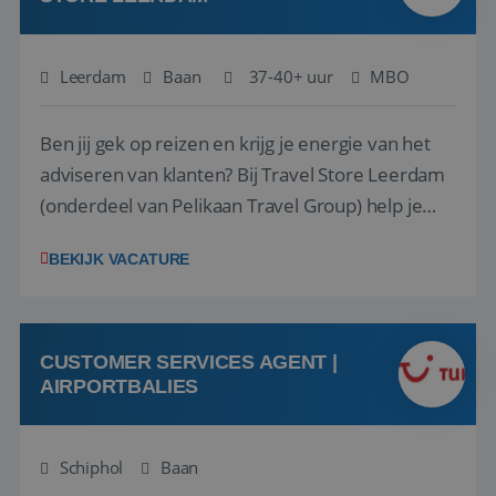
Leerdam
Baan
37-40+ uur
MBO
Ben jij gek op reizen en krijg je energie van het
adviseren van klanten? Bij Travel Store Leerdam
(onderdeel van Pelikaan Travel Group) help je
klanten met zorg en aandacht hun ideale reis te
BEKIJK VACATURE
vinden. Samen maken we van elke reis een
onvergetelijke ervaring. Of je nu al jaren ervaring
hebt in de reisbranche of j...
CUSTOMER SERVICES AGENT |
AIRPORTBALIES
Schiphol
Baan