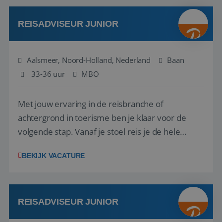
werken: of het nu gaat om vragen ...
REISADVISEUR JUNIOR
Aalsmeer, Noord-Holland, Nederland
Baan
33-36 uur
MBO
Met jouw ervaring in de reisbranche of
achtergrond in toerisme ben je klaar voor de
volgende stap. Vanaf je stoel reis je de hele
wereld over en speel je moeiteloos in op de
BEKIJK VACATURE
wensen van je team, je klant en wat er in de
reiswereld gebeurt. Met je enthousiasme weet je
klanten te overtuigen om die droomreis te
boeken! ...
REISADVISEUR JUNIOR