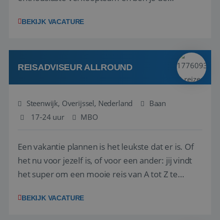
vraagbaak voor alles met betrekking tot vluchten
BEKIJK VACATURE
en tarieven waar je collega’s niet uitkomen.
Voorts ben je verantwoordelijk voor een stuk
kwaliteitsbewaking van alles wat met IATA te m...
REISADVISEUR ALLROUND
Steenwijk, Overijssel, Nederland
Baan
17-24 uur
MBO
Een vakantie plannen is het leukste dat er is. Of
het nu voor jezelf is, of voor een ander: jij vindt
het super om een mooie reis van A tot Z te
regelen. Door jouw kennis en ervaring leren onze
BEKIJK VACATURE
vakantiegangers de meest prachtige plekjes op
aarde kennen! 🏝️Wat ga je doen?Klantgericht