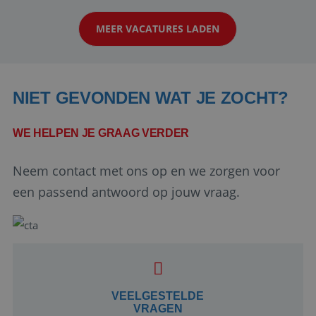
klanten te overtuigen om die droomreis te
MEER VACATURES LADEN
boeken! ...
NIET GEVONDEN WAT JE ZOCHT?
WE HELPEN JE GRAAG VERDER
Neem contact met ons op en we zorgen voor
Google Privacy Policy
een passend antwoord op jouw vraag.
li_gc
5 maanden 4
LinkedIn
weken
Corporation
.linkedin.com
VEELGESTELDE
VRAGEN