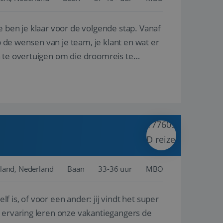
e ben je klaar voor de volgende stap. Vanaf
en betrokkenheid op
tefunctionaliteit te
n voert informatie
p de wensen van je team, je klant en wat er
ikt en over
eft gezien voordat
n te overtuigen om die droomreis te
alytics - wat een
analyseservice van
ers te
r toe te wijzen als
be-video's die in
n site en wordt
e websitebezoeker
 te berekenen voor
face gebruikt.
we gebruiken om het
nalytics software.
e meten.
e gebruiker op te
 tot één
osoft als een
 door ingesloten
e sessiestatus te
 dat het
soft-domeinen,
land, Nederland
Baan
33-36 uur
MBO
orgt voor de goede
lf is, of voor een ander: jij vindt het super
het delen van de
n ervaring leren onze vakantiegangers de