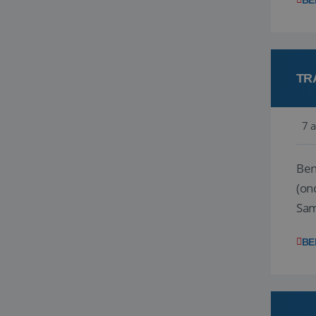
BE
TR
7 
Ben j
(on
Samen
reis
BE