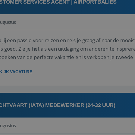
STOMER SERVICES AGENT | AIRPORTBALIES
augustus
 jij een passie voor reizen en reis je graag af naar de mooi
is goed. Zie je het als een uitdaging om anderen te inspi
boeken van de perfecte vakantie en is verkopen je tweede 
oegd...
KIJK VACATURE
CHTVAART (IATA) MEDEWERKER (24-32 UUR)
augustus