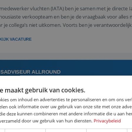
 medewerker vluchten (IATA) ben je samen met je directe I
housiaste verkoopteam en ben je de vraagbaak voor alles m
r je collega’s niet uitkomen. Voorts ben je verantwoordelijk
 met IATA te m...
KIJK VACATURE
ISADVISEUR ALLROUND
e maakt gebruik van cookies.
augustus
Steenwijk, Overi
kies om inhoud en advertenties te personaliseren en om ons ver
len ook informatie over uw gebruik van onze site met onze adver
 vakantie plannen is het leukste dat er is. Of het nu voor jeze
 die deze kunnen combineren met andere informatie die u aan hen
een mooie reis van A tot Z te regelen. Door jouw kennis e
n verzameld door uw gebruik van hun diensten.
Privacybeleid
st prachtige plekjes op aarde kennen! 🏝️Wat ga je doen?K