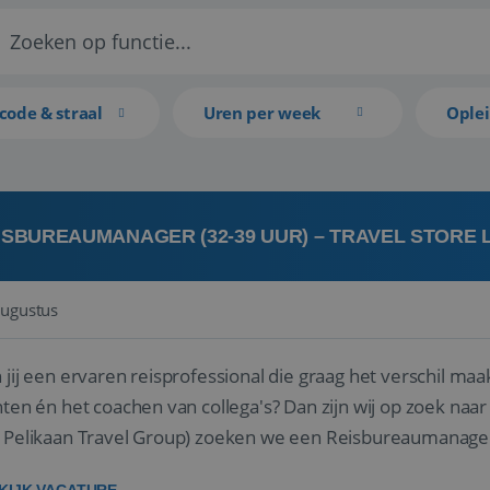
code & straal
Uren per week
Ople
ISBUREAUMANAGER (32-39 UUR) – TRAVEL STORE
augustus
 jij een ervaren reisprofessional die graag het verschil maa
en én het coachen van collega's? Dan zijn wij op zoek naar jou. Bij Travel Store Leerdam (on
 Pelikaan Travel Group) zoeken we een Reisbureaumanage
der...