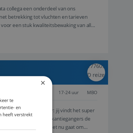
ata collega een onderdeel van ons
et betrekking tot vluchten en tarieven
 voor een stuk kwaliteitsbewaking van alles
×
jssel, Nederland
Baan
17-24 uur
MBO
keer te
tentie- en
lf is, of voor een ander: jij vindt het super
 heeft verstrekt
n ervaring leren onze vakantiegangers de
lantgericht werken: of het nu gaat om