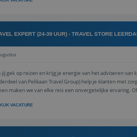
KIJK VACATURE
AVEL EXPERT (24-39 UUR) - TRAVEL STORE LEERD
augustus
ij gek op reizen en krijg je energie van het adviseren van klanten? Bij Travel St
derdeel van Pelikaan Travel Group) help je klanten met zorg
 maken we van elke reis een onvergetelijke ervaring. Of je nu al jaren ervaring hebt in de
branche of j...
KIJK VACATURE