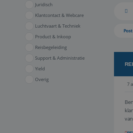
Juridisch
Klantcontact & Webcare
Luchtvaart & Techniek
Post
Product & Inkoop
Reisbegeleiding
Support & Administratie
RE
Yield
Overig
7 
Ben
klant
van
ver