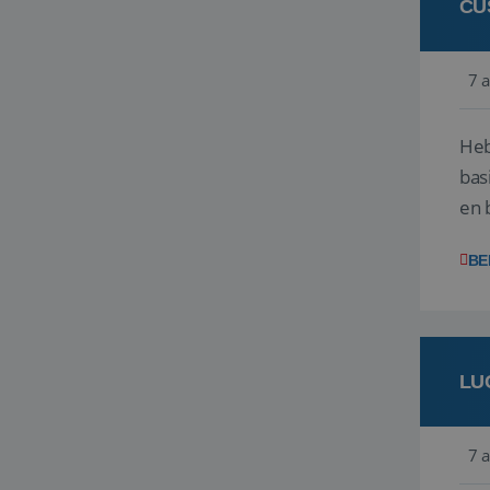
CU
7 
Heb
bas
en 
gev
BE
LU
7 