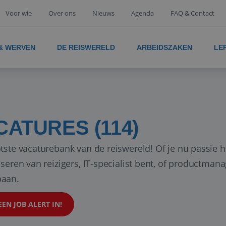
Voor wie
Over ons
Nieuws
Agenda
FAQ & Contact
 & WERVEN
DE REISWERELD
ARBEIDSZAKEN
LE
CATURES (114)
tste vacaturebank van de reiswereld! Of je nu passie h
iseren van reizigers, IT-specialist bent, of productman
aan.
EEN JOB ALERT IN!