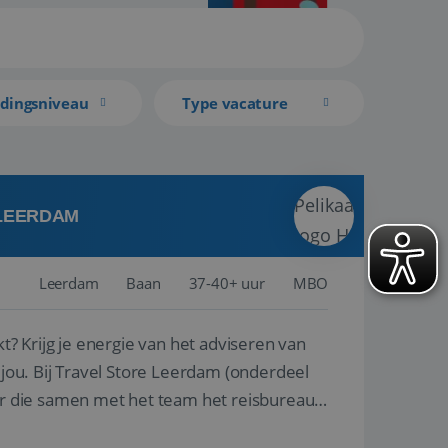
idingsniveau
Type vacature
 LEERDAM
Leerdam
Baan
37-40+ uur
MBO
kt? Krijg je energie van het adviseren van
derdeel
r die samen met het team het reisbureau