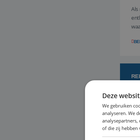
Als
ent
waa
wat
BE
RE
Deze websit
7 
We gebruiken coo
analyseren. We de
Een
analysepartners,
om 
of die zij hebbe
mee