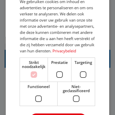
We gebruiken cookies om inhoud en
Met jouw ervaring in de reisbranche of
advertenties te personaliseren en om ons
verkeer te analyseren. We delen ook
achtergrond in toerisme ben je klaar voor de
informatie over uw gebruik van onze site
volgende stap. Vanaf je stoel reis je de hele
met onze advertentie- en analysepartners,
wereld over en speel je moeiteloos in op de
die deze kunnen combineren met andere
BEKIJK VACATURE
wensen van je team, je klant en wat er in de
informatie die u aan hen heeft verstrekt of
reiswereld gebeurt. Met je enthousiasme weet je
die zij hebben verzameld door uw gebruik
klanten te overtuigen om die droomreis te
van hun diensten.
Privacybeleid
boeken! ...
REISADVISEUR ALLROUND
Strikt
Prestatie
Targeting
noodzakelijk
Aalsmeer, Noord-Holland, Nederland
Baan
33-36 uur
MBO
Functioneel
Niet-
geclassificeerd
Een vakantie plannen is het leukste dat er is. Of
het nu voor jezelf is, of voor een ander: jij vindt
het super om een mooie reis van A tot Z te