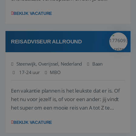
vraagbaak voor alles met betrekking tot vluchten
BEKIJK VACATURE
en tarieven waar je collega’s niet uitkomen.
Voorts ben je verantwoordelijk voor een stuk
kwaliteitsbewaking van alles wat met IATA te m...
REISADVISEUR ALLROUND
Steenwijk, Overijssel, Nederland
Baan
17-24 uur
MBO
Een vakantie plannen is het leukste dat er is. Of
het nu voor jezelf is, of voor een ander: jij vindt
het super om een mooie reis van A tot Z te
regelen. Door jouw kennis en ervaring leren onze
BEKIJK VACATURE
vakantiegangers de meest prachtige plekjes op
aarde kennen! 🏝️Wat ga je doen?Klantgericht