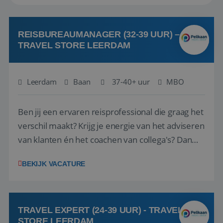
REISBUREAUMANAGER (32-39 UUR) –
TRAVEL STORE LEERDAM
Leerdam
Baan
37-40+ uur
MBO
Ben jij een ervaren reisprofessional die graag het
verschil maakt? Krijg je energie van het adviseren
van klanten én het coachen van collega's? Dan
zijn wij op zoek naar jou. Bij Travel Store Leerdam
BEKIJK VACATURE
(onderdeel van Pelikaan Travel Group) zoeken
we een Reisbureaumanager die samen met het
team het reisbureau verder...
TRAVEL EXPERT (24-39 UUR) - TRAVEL
STORE LEERDAM