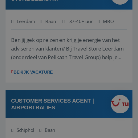
Leerdam
Baan
37-40+ uur
MBO
Ben jij gek op reizen en krijg je energie van het
adviseren van klanten? Bij Travel Store Leerdam
(onderdeel van Pelikaan Travel Group) help je
klanten met zorg en aandacht hun ideale reis te
BEKIJK VACATURE
vinden. Samen maken we van elke reis een
onvergetelijke ervaring. Of je nu al jaren ervaring
hebt in de reisbranche of j...
CUSTOMER SERVICES AGENT |
AIRPORTBALIES
Schiphol
Baan