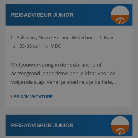
werken: of het nu gaat om vragen ...
REISADVISEUR JUNIOR
Aalsmeer, Noord-Holland, Nederland
Baan
33-36 uur
MBO
Met jouw ervaring in de reisbranche of
achtergrond in toerisme ben je klaar voor de
volgende stap. Vanaf je stoel reis je de hele
wereld over en speel je moeiteloos in op de
BEKIJK VACATURE
wensen van je team, je klant en wat er in de
reiswereld gebeurt. Met je enthousiasme weet je
klanten te overtuigen om die droomreis te
boeken! ...
REISADVISEUR JUNIOR