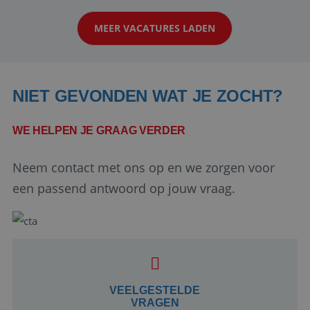
klanten te overtuigen om die droomreis te
MEER VACATURES LADEN
boeken! ...
NIET GEVONDEN WAT JE ZOCHT?
WE HELPEN JE GRAAG VERDER
Neem contact met ons op en we zorgen voor
Google Privacy Policy
een passend antwoord op jouw vraag.
li_gc
5 maanden 4
LinkedIn
weken
Corporation
.linkedin.com
VEELGESTELDE
VRAGEN