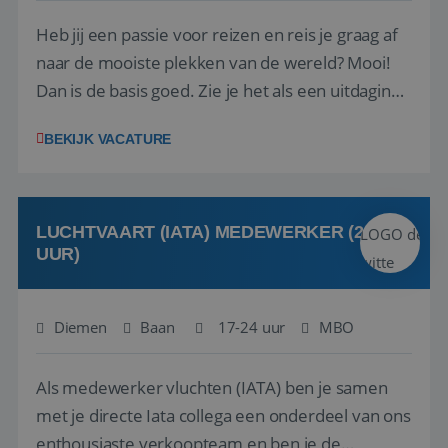
Heb jij een passie voor reizen en reis je graag af
naar de mooiste plekken van de wereld? Mooi!
Dan is de basis goed. Zie je het als een uitdaging
om anderen te inspireren en ondersteunen met
BEKIJK VACATURE
het samenstellen en boeken van de perfecte
vakantie en is verkopen je tweede natuur? Al
deze onderdelen zijn nu samen gevoegd...
LUCHTVAART (IATA) MEDEWERKER (24-32
UUR)
Diemen
Baan
17-24 uur
MBO
Als medewerker vluchten (IATA) ben je samen
met je directe Iata collega een onderdeel van ons
enthousiaste verkoopteam en ben je de