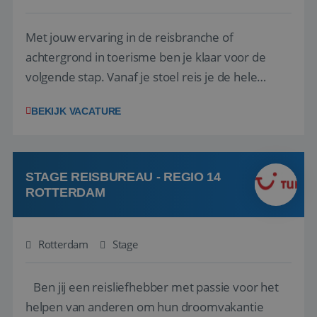
Met jouw ervaring in de reisbranche of
achtergrond in toerisme ben je klaar voor de
volgende stap. Vanaf je stoel reis je de hele
wereld over en speel je moeiteloos in op de
BEKIJK VACATURE
wensen van je team, je klant en wat er in de
reiswereld gebeurt. Met je enthousiasme weet je
klanten te overtuigen om die droomreis te
boeken! ...
STAGE REISBUREAU - REGIO 14
ROTTERDAM
Rotterdam
Stage
Ben jij een reisliefhebber met passie voor het
helpen van anderen om hun droomvakantie