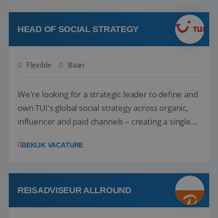
vakantie en is verkopen je tweede natuur? Al
deze onderdelen zijn nu samen gevoegd...
HEAD OF SOCIAL STRATEGY
Flexible
Baan
We're looking for a strategic leader to define and
own TUI's global social strategy across organic,
influencer and paid channels – creating a single
playbook that regional teams bring to life
BEKIJK VACATURE
locally. The role will be published until 18 August
2026. ABOUT OUR OFFER• Personal benefits:
Attractive remuneration, discre...
REISADVISEUR ALLROUND