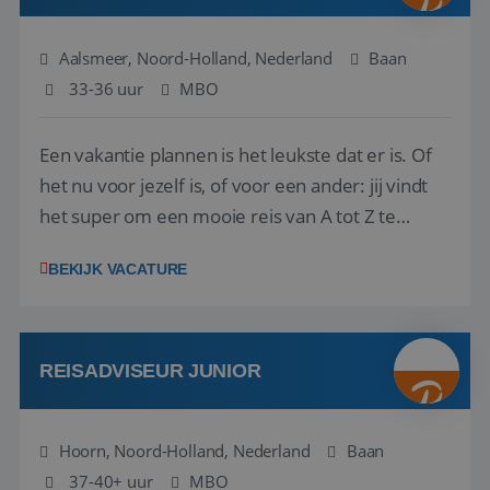
Aalsmeer, Noord-Holland, Nederland
Baan
33-36 uur
MBO
Een vakantie plannen is het leukste dat er is. Of
het nu voor jezelf is, of voor een ander: jij vindt
het super om een mooie reis van A tot Z te
regelen. Door jouw kennis en ervaring leren onze
BEKIJK VACATURE
vakantiegangers de meest prachtige plekjes op
aarde kennen! 🏝️Wat ga je doen?Klantgericht
werken: of het nu gaat om vragen ...
REISADVISEUR JUNIOR
Hoorn, Noord-Holland, Nederland
Baan
37-40+ uur
MBO