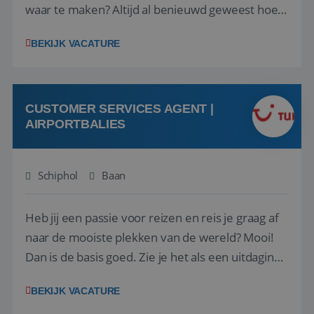
waar te maken? Altijd al benieuwd geweest hoe
het eraan toegaat achter de schermen bij een
BEKIJK VACATURE
van de grootste reisorganisaties? Dan is een
stage bij TUI Nederland echt iets voor jou! Wij zijn
op zoek naar een enthousiaste, leergie...
CUSTOMER SERVICES AGENT |
AIRPORTBALIES
Schiphol
Baan
Heb jij een passie voor reizen en reis je graag af
naar de mooiste plekken van de wereld? Mooi!
Dan is de basis goed. Zie je het als een uitdaging
om anderen te inspireren en ondersteunen met
BEKIJK VACATURE
het samenstellen en boeken van de perfecte