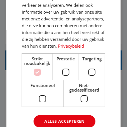
Als Stagiaire Business Intelligence ga je de
verkeer te analyseren. We delen ook
informatiebehoefte van verschillende interne
informatie over uw gebruik van onze site
met onze advertentie- en analysepartners,
afdelingen specificeren. Aan de hand van deze
die deze kunnen combineren met andere
informatiebehoefte ga je BI-producten zoals
informatie die u aan hen heeft verstrekt of
BEKIJK VACATURE
adviezen, rapportages en dashboards
die zij hebben verzameld door uw gebruik
ontwikkelen, aanpassen en leveren. Deze
van hun diensten.
Privacybeleid
producten ontwikkel je door middel van de data
Strikt
Prestatie
Targeting
uit ons datawa...
INKOPER VAKANTIES
noodzakelijk
Nijmegen
Baan
33-36 uur
MBO
Functioneel
Niet-
geclassificeerd
Jij vindt de mooiste plekjes ter wereld en geeft
eenoudergezinnen én singles de meest
onvergetelijke vakanties van hun leven, hoe gaaf
ALLES ACCEPTEREN
is dat? Ben jij de commerciële professional die