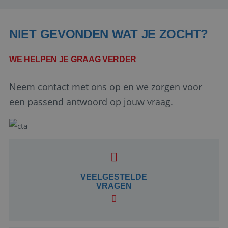
NIET GEVONDEN WAT JE ZOCHT?
WE HELPEN JE GRAAG VERDER
Neem contact met ons op en we zorgen voor
een passend antwoord op jouw vraag.
Google Privacy Policy
li_gc
5 maanden 4
LinkedIn
weken
VEELGESTELDE
Corporation
.linkedin.com
VRAGEN