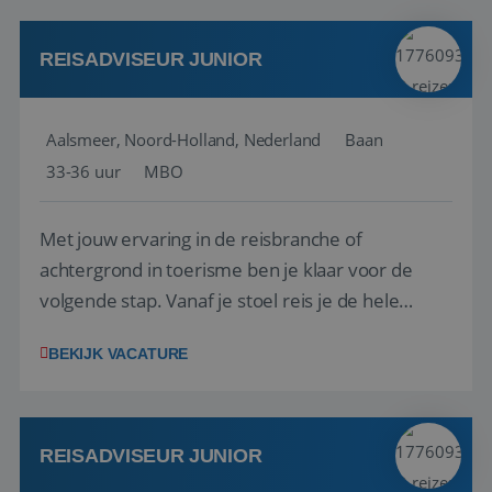
werken: of het nu gaat om vragen ...
REISADVISEUR JUNIOR
Aalsmeer, Noord-Holland, Nederland
Baan
33-36 uur
MBO
Met jouw ervaring in de reisbranche of
achtergrond in toerisme ben je klaar voor de
volgende stap. Vanaf je stoel reis je de hele
wereld over en speel je moeiteloos in op de
BEKIJK VACATURE
wensen van je team, je klant en wat er in de
reiswereld gebeurt. Met je enthousiasme weet je
klanten te overtuigen om die droomreis te
boeken! ...
REISADVISEUR JUNIOR