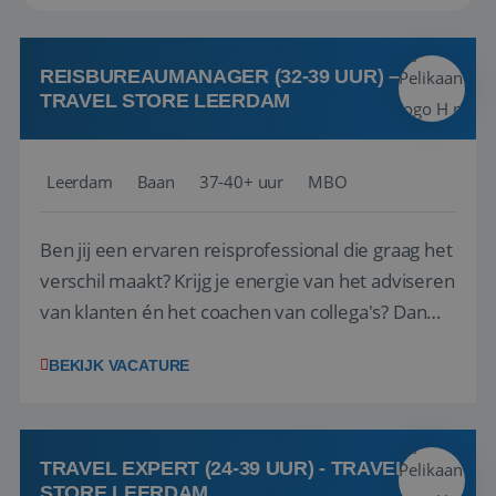
REISBUREAUMANAGER (32-39 UUR) –
TRAVEL STORE LEERDAM
Leerdam
Baan
37-40+ uur
MBO
Ben jij een ervaren reisprofessional die graag het
verschil maakt? Krijg je energie van het adviseren
van klanten én het coachen van collega's? Dan
zijn wij op zoek naar jou. Bij Travel Store Leerdam
BEKIJK VACATURE
(onderdeel van Pelikaan Travel Group) zoeken
we een Reisbureaumanager die samen met het
team het reisbureau verder...
TRAVEL EXPERT (24-39 UUR) - TRAVEL
STORE LEERDAM