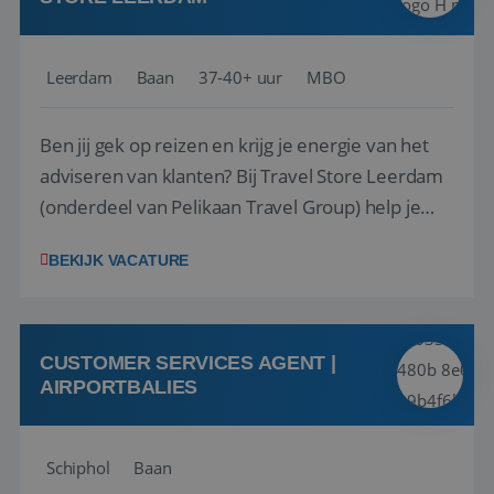
Leerdam
Baan
37-40+ uur
MBO
Ben jij gek op reizen en krijg je energie van het
adviseren van klanten? Bij Travel Store Leerdam
(onderdeel van Pelikaan Travel Group) help je
klanten met zorg en aandacht hun ideale reis te
BEKIJK VACATURE
vinden. Samen maken we van elke reis een
onvergetelijke ervaring. Of je nu al jaren ervaring
hebt in de reisbranche of j...
CUSTOMER SERVICES AGENT |
AIRPORTBALIES
Schiphol
Baan