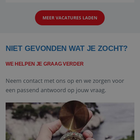
reiswereld gebeurt. Met je enthousiasme weet je
strikt noodzakelijke cookies.
klanten te overtuigen om die droomreis te
Aanbieder
/
Naam
Vervaldatum
Domein
MEER VACATURES LADEN
boeken! ...
PHPSESSID
Sessie
PHP.net
www.reiswerk.nl
NIET GEVONDEN WAT JE ZOCHT?
WE HELPEN JE GRAAG VERDER
Neem contact met ons op en we zorgen voor
een passend antwoord op jouw vraag.
Google Privacy Policy