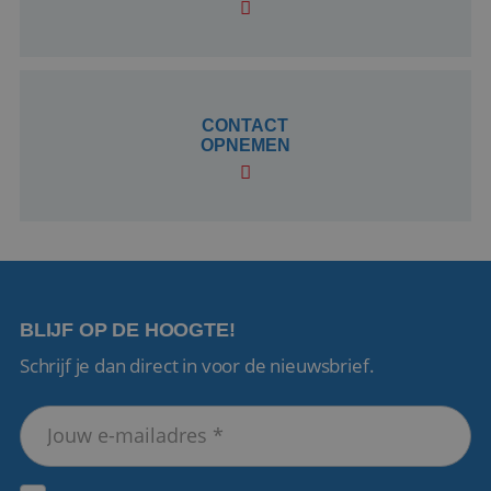
CookieScriptConsent
4 weken 2
CookieScript
dagen
www.reiswerk.nl
CONTACT
OPNEMEN
VISITOR_PRIVACY_METADATA
5 maanden 4
YouTube
weken
.youtube.com
BLIJF OP DE HOOGTE!
Schrijf je dan direct in voor de nieuwsbrief.