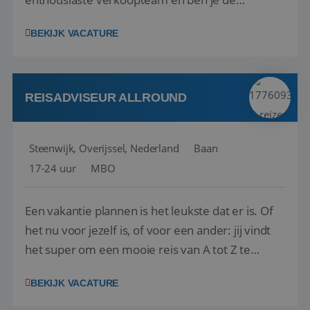
vraagbaak voor alles met betrekking tot vluchten
BEKIJK VACATURE
en tarieven waar je collega’s niet uitkomen.
Voorts ben je verantwoordelijk voor een stuk
kwaliteitsbewaking van alles wat met IATA te m...
REISADVISEUR ALLROUND
Steenwijk, Overijssel, Nederland
Baan
17-24 uur
MBO
Een vakantie plannen is het leukste dat er is. Of
het nu voor jezelf is, of voor een ander: jij vindt
het super om een mooie reis van A tot Z te
regelen. Door jouw kennis en ervaring leren onze
BEKIJK VACATURE
vakantiegangers de meest prachtige plekjes op
aarde kennen! 🏝️Wat ga je doen?Klantgericht