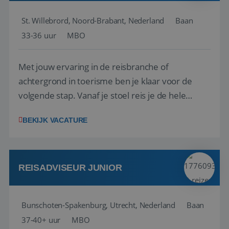
St. Willebrord, Noord-Brabant, Nederland
Baan
33-36 uur
MBO
Met jouw ervaring in de reisbranche of
achtergrond in toerisme ben je klaar voor de
volgende stap. Vanaf je stoel reis je de hele
wereld over en speel je moeiteloos in op de
BEKIJK VACATURE
wensen van je team, je klant en wat er in de
reiswereld gebeurt. Met je enthousiasme weet je
klanten te overtuigen om die droomreis te
boeken! ...
REISADVISEUR JUNIOR
Bunschoten-Spakenburg, Utrecht, Nederland
Baan
37-40+ uur
MBO