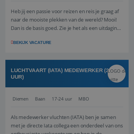
Heb jij een passie voor reizen en reis je graag af
naar de mooiste plekken van de wereld? Mooi!
Dan is de basis goed. Zie je het als een uitdaging
om anderen te inspireren en ondersteunen met
BEKIJK VACATURE
het samenstellen en boeken van de perfecte
vakantie en is verkopen je tweede natuur? Al
deze onderdelen zijn nu samen gevoegd...
LUCHTVAART (IATA) MEDEWERKER (24-32
UUR)
Diemen
Baan
17-24 uur
MBO
Als medewerker vluchten (IATA) ben je samen
met je directe Iata collega een onderdeel van ons
enthousiaste verkoopteam en ben je de