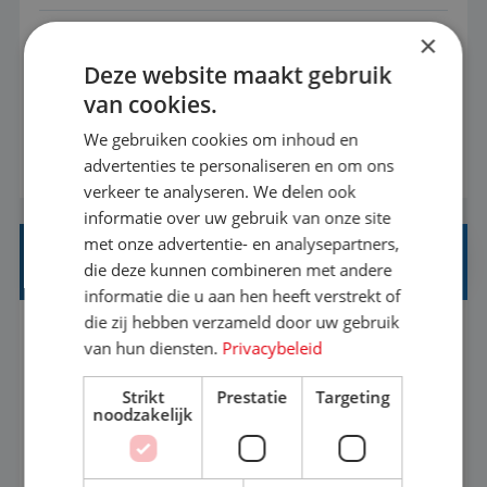
×
Met jouw ervaring in de reisbranche of
Deze website maakt gebruik
achtergrond in toerisme ben je klaar voor de
van cookies.
volgende stap. Vanaf je stoel reis je de hele
wereld over en speel je moeiteloos in op de
We gebruiken cookies om inhoud en
BEKIJK VACATURE
advertenties te personaliseren en om ons
wensen van je team, je klant en wat er in de
verkeer te analyseren. We delen ook
reiswereld gebeurt. Met je enthousiasme weet je
informatie over uw gebruik van onze site
klanten te overtuigen om die droomreis te
met onze advertentie- en analysepartners,
boeken! ...
REISADVISEUR ALLROUND
die deze kunnen combineren met andere
informatie die u aan hen heeft verstrekt of
die zij hebben verzameld door uw gebruik
Aalsmeer, Noord-Holland, Nederland
Baan
van hun diensten.
Privacybeleid
33-36 uur
MBO
Strikt
Prestatie
Targeting
noodzakelijk
Een vakantie plannen is het leukste dat er is. Of
het nu voor jezelf is, of voor een ander: jij vindt