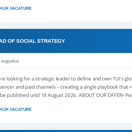
oegd...
KIJK VACATURE
AD OF SOCIAL STRATEGY
 augustus
re looking for a strategic leader to define and own TUI's glob
luencer and paid channels – creating a single playbook that re
l be published until 18 August 2026. ABOUT OUR OFFER• Per
re...
KIJK VACATURE