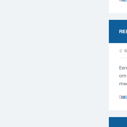
BE
RE
6
Een
om 
mee
vra
BE