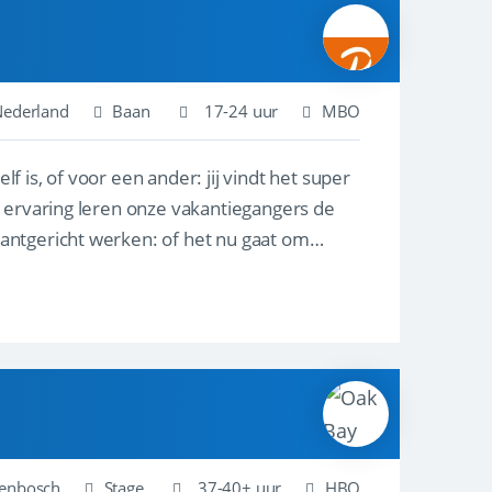
Nederland
Baan
17-24 uur
MBO
lf is, of voor een ander: jij vindt het super
n ervaring leren onze vakantiegangers de
lantgericht werken: of het nu gaat om
genbosch
Stage
37-40+ uur
HBO