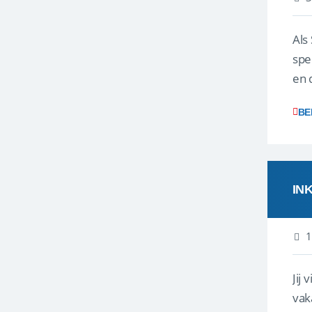
Als
spe
en 
uit
BE
IN
1
Jij
vak