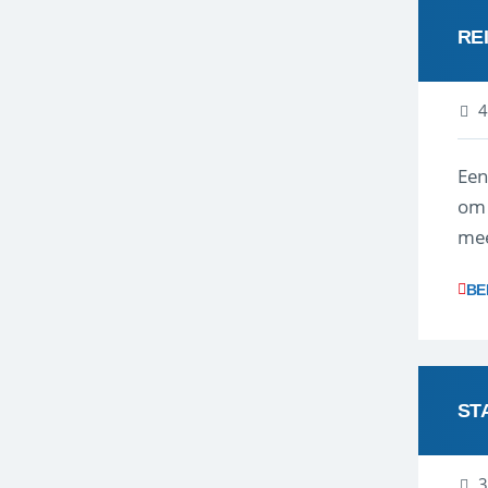
RE
4
Een
om 
mee
vra
BE
ST
3