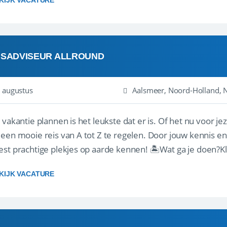
KIJK VACATURE
ISADVISEUR ALLROUND
 augustus
Aalsmeer, Noord-Holland, 
 vakantie plannen is het leukste dat er is. Of het nu voor jeze
een mooie reis van A tot Z te regelen. Door jouw kennis e
st prachtige plekjes op aarde kennen! 🏝️Wat ga je doen?K
gen ...
KIJK VACATURE