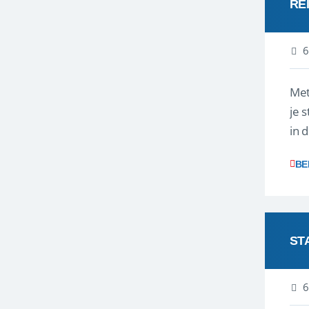
RE
6
Met
je 
in 
boe
BE
ST
6