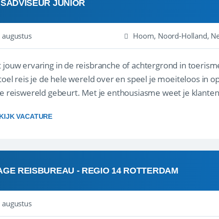
ISADVISEUR JUNIOR
 augustus
Hoorn, Noord-Holland, N
 jouw ervaring in de reisbranche of achtergrond in toerism
stoel reis je de hele wereld over en speel je moeiteloos in o
de reiswereld gebeurt. Met je enthousiasme weet je klante
ken! ...
KIJK VACATURE
AGE REISBUREAU - REGIO 14 ROTTERDAM
 augustus