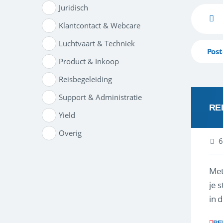
Juridisch
Klantcontact & Webcare
Luchtvaart & Techniek
Post
Product & Inkoop
Reisbegeleiding
Support & Administratie
RE
Yield
Overig
6
Met
je 
in 
boe