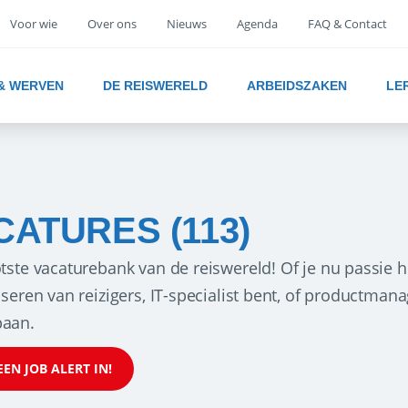
Voor wie
Over ons
Nieuws
Agenda
FAQ & Contact
 & WERVEN
DE REISWERELD
ARBEIDSZAKEN
LE
CATURES (113)
tste vacaturebank van de reiswereld! Of je nu passie h
iseren van reizigers, IT-specialist bent, of productman
aan.
EEN JOB ALERT IN!