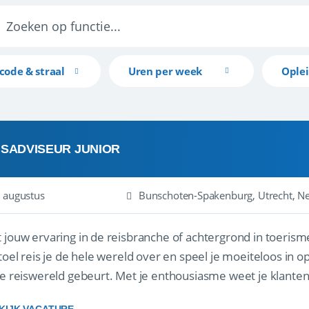
code & straal
Uren per week
Ople
ISADVISEUR JUNIOR
 augustus
Bunschoten-Spakenburg, Utrecht, N
 jouw ervaring in de reisbranche of achtergrond in toerism
stoel reis je de hele wereld over en speel je moeiteloos in o
de reiswereld gebeurt. Met je enthousiasme weet je klante
ken! ...