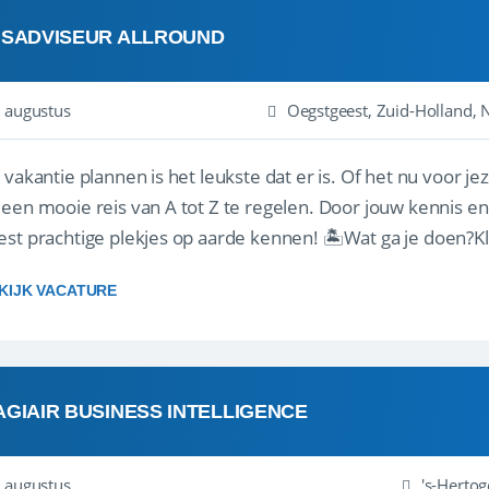
ISADVISEUR ALLROUND
 augustus
Oegstgeest, Zuid-Holland, 
 vakantie plannen is het leukste dat er is. Of het nu voor jeze
een mooie reis van A tot Z te regelen. Door jouw kennis e
st prachtige plekjes op aarde kennen! 🏝️Wat ga je doen?K
gen ...
KIJK VACATURE
AGIAIR BUSINESS INTELLIGENCE
 augustus
's-Herto