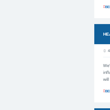
gev
BE
HE
4
We'
inf
wil
disc
BE