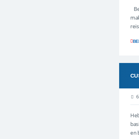
Ben
mak
rei
ent
BE
CU
6
Heb
bas
en 