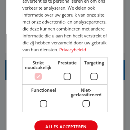
advertenties te personaliseren en om ons
verkeer te analyseren. We delen ook
Met jouw ervaring in de reisbranche of
informatie over uw gebruik van onze site
achtergrond in toerisme ben je klaar voor de
met onze advertentie- en analysepartners,
volgende stap. Vanaf je stoel reis je de hele
die deze kunnen combineren met andere
informatie die u aan hen heeft verstrekt of
wereld over en speel je moeiteloos in op de
die zij hebben verzameld door uw gebruik
BEKIJK VACATURE
wensen van je team, je klant en wat er in de
van hun diensten.
Privacybeleid
reiswereld gebeurt. Met je enthousiasme weet je
klanten te overtuigen om die droomreis te
Strikt
Prestatie
Targeting
noodzakelijk
boeken! ...
REISADVISEUR ALLROUND
Functioneel
Niet-
Aalsmeer, Noord-Holland, Nederland
Baan
geclassificeerd
33-36 uur
MBO
Een vakantie plannen is het leukste dat er is. Of
het nu voor jezelf is, of voor een ander: jij vindt
ALLES ACCEPTEREN