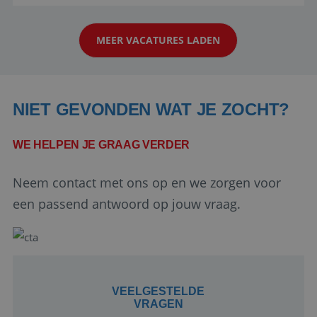
reiswereld gebeurt. Met je enthousiasme weet je
klanten te overtuigen om die droomreis te
MEER VACATURES LADEN
boeken! ...
NIET GEVONDEN WAT JE ZOCHT?
WE HELPEN JE GRAAG VERDER
Google Privacy Policy
Neem contact met ons op en we zorgen voor
een passend antwoord op jouw vraag.
li_gc
5 maanden 4
LinkedIn
weken
Corporation
.linkedin.com
VEELGESTELDE
VRAGEN