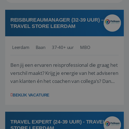
REISBUREAUMANAGER (32-39 UUR) –
TRAVEL STORE LEERDAM
Leerdam
Baan
37-40+ uur
MBO
Ben jij een ervaren reisprofessional die graag het
verschil maakt? Krijg je energie van het adviseren
van klanten én het coachen van collega's? Dan
zijn wij op zoek naar jou. Bij Travel Store Leerdam
BEKIJK VACATURE
(onderdeel van Pelikaan Travel Group) zoeken
we een Reisbureaumanager die samen met het
team het reisbureau verder...
TRAVEL EXPERT (24-39 UUR) - TRAVEL
STORE LEERDAM