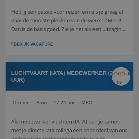
Heb jij een passie voor reizen en reis je graag af
naar de mooiste plekken van de wereld? Mooi!
Dan is de basis goed. Zie je het als een uitdaging
om anderen te inspireren en ondersteunen met
BEKIJK VACATURE
het samenstellen en boeken van de perfecte
vakantie en is verkopen je tweede natuur? Al
deze onderdelen zijn nu samen gevoegd...
LUCHTVAART (IATA) MEDEWERKER (24-32
UUR)
Diemen
Baan
17-24 uur
MBO
Als medewerker vluchten (IATA) ben je samen
met je directe Iata collega een onderdeel van ons
enthousiaste verkoopteam en ben je de