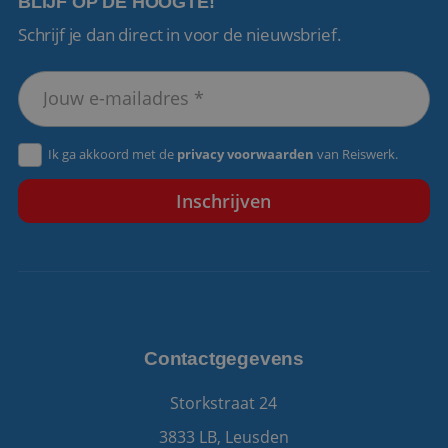
BLIJF OP DE HOOGTE!
Schrijf je dan direct in voor de nieuwsbrief.
VISITOR_PRIVACY_METADATA
5 maanden 4
YouTube
weken
.youtube.com
Ik ga akkoord met de
privacy voorwaarden
van Reiswerk.
Contactgegevens
Storkstraat 24
3833 LB, Leusden