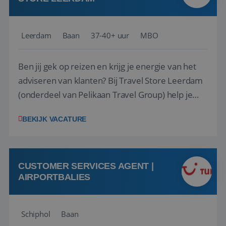
Leerdam
Baan
37-40+ uur
MBO
Ben jij gek op reizen en krijg je energie van het
adviseren van klanten? Bij Travel Store Leerdam
(onderdeel van Pelikaan Travel Group) help je
klanten met zorg en aandacht hun ideale reis te
BEKIJK VACATURE
vinden. Samen maken we van elke reis een
onvergetelijke ervaring. Of je nu al jaren ervaring
hebt in de reisbranche of j...
CUSTOMER SERVICES AGENT |
AIRPORTBALIES
Schiphol
Baan