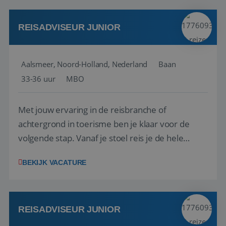
werken: of het nu gaat om vragen ...
REISADVISEUR JUNIOR
Aalsmeer, Noord-Holland, Nederland
Baan
33-36 uur
MBO
Met jouw ervaring in de reisbranche of
achtergrond in toerisme ben je klaar voor de
volgende stap. Vanaf je stoel reis je de hele
wereld over en speel je moeiteloos in op de
BEKIJK VACATURE
wensen van je team, je klant en wat er in de
reiswereld gebeurt. Met je enthousiasme weet je
klanten te overtuigen om die droomreis te
boeken! ...
REISADVISEUR JUNIOR