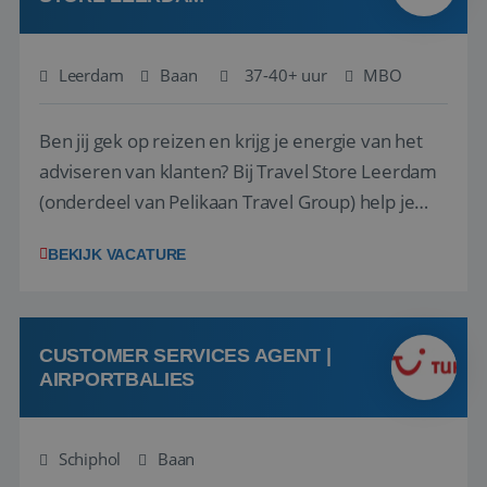
Leerdam
Baan
37-40+ uur
MBO
Ben jij gek op reizen en krijg je energie van het
adviseren van klanten? Bij Travel Store Leerdam
(onderdeel van Pelikaan Travel Group) help je
klanten met zorg en aandacht hun ideale reis te
BEKIJK VACATURE
vinden. Samen maken we van elke reis een
onvergetelijke ervaring. Of je nu al jaren ervaring
hebt in de reisbranche of j...
CUSTOMER SERVICES AGENT |
AIRPORTBALIES
Schiphol
Baan