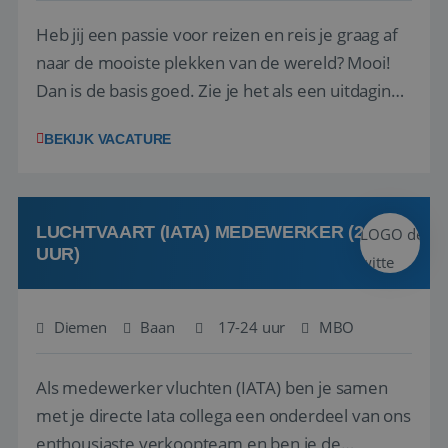
Heb jij een passie voor reizen en reis je graag af
naar de mooiste plekken van de wereld? Mooi!
Dan is de basis goed. Zie je het als een uitdaging
om anderen te inspireren en ondersteunen met
BEKIJK VACATURE
het samenstellen en boeken van de perfecte
vakantie en is verkopen je tweede natuur? Al
deze onderdelen zijn nu samen gevoegd...
LUCHTVAART (IATA) MEDEWERKER (24-32
UUR)
Diemen
Baan
17-24 uur
MBO
Als medewerker vluchten (IATA) ben je samen
met je directe Iata collega een onderdeel van ons
enthousiaste verkoopteam en ben je de