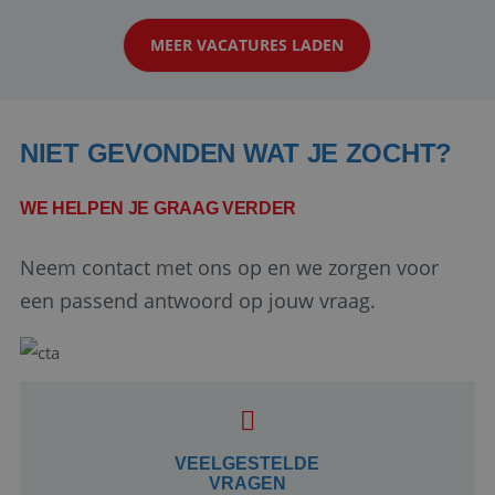
klanten te overtuigen om die droomreis te
MEER VACATURES LADEN
boeken! ...
NIET GEVONDEN WAT JE ZOCHT?
WE HELPEN JE GRAAG VERDER
Neem contact met ons op en we zorgen voor
Google Privacy Policy
een passend antwoord op jouw vraag.
li_gc
5 maanden 4
LinkedIn
weken
Corporation
.linkedin.com
VEELGESTELDE
VRAGEN