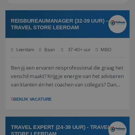
REISBUREAUMANAGER (32-39 UUR) –
TRAVEL STORE LEERDAM
Leerdam
Baan
37-40+ uur
MBO
Ben jij een ervaren reisprofessional die graag het
verschil maakt? Krijg je energie van het adviseren
van klanten én het coachen van collega's? Dan
zijn wij op zoek naar jou. Bij Travel Store Leerdam
BEKIJK VACATURE
(onderdeel van Pelikaan Travel Group) zoeken
we een Reisbureaumanager die samen met het
team het reisbureau verder...
TRAVEL EXPERT (24-39 UUR) - TRAVEL
STORE LEERDAM