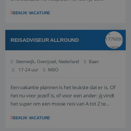
vraagbaak voor alles met betrekking tot vluchten
BEKIJK VACATURE
en tarieven waar je collega’s niet uitkomen.
Voorts ben je verantwoordelijk voor een stuk
kwaliteitsbewaking van alles wat met IATA te m...
REISADVISEUR ALLROUND
Steenwijk, Overijssel, Nederland
Baan
17-24 uur
MBO
Een vakantie plannen is het leukste dat er is. Of
het nu voor jezelf is, of voor een ander: jij vindt
het super om een mooie reis van A tot Z te
regelen. Door jouw kennis en ervaring leren onze
BEKIJK VACATURE
vakantiegangers de meest prachtige plekjes op
aarde kennen! 🏝️Wat ga je doen?Klantgericht