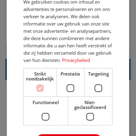
We gebruiken cookies om inhoud en
Met jouw ervaring in de reisbranche of
advertenties te personaliseren en om ons
verkeer te analyseren. We delen ook
achtergrond in toerisme ben je klaar voor de
informatie over uw gebruik van onze site
volgende stap. Vanaf je stoel reis je de hele
met onze advertentie- en analysepartners,
wereld over en speel je moeiteloos in op de
die deze kunnen combineren met andere
BEKIJK VACATURE
wensen van je team, je klant en wat er in de
informatie die u aan hen heeft verstrekt of
reiswereld gebeurt. Met je enthousiasme weet je
die zij hebben verzameld door uw gebruik
klanten te overtuigen om die droomreis te
van hun diensten.
Privacybeleid
boeken! ...
REISADVISEUR ALLROUND
Strikt
Prestatie
Targeting
noodzakelijk
Aalsmeer, Noord-Holland, Nederland
Baan
33-36 uur
MBO
Functioneel
Niet-
geclassificeerd
Een vakantie plannen is het leukste dat er is. Of
het nu voor jezelf is, of voor een ander: jij vindt
het super om een mooie reis van A tot Z te