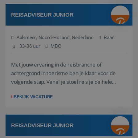
werken: of het nu gaat om vragen ...
REISADVISEUR JUNIOR
Aalsmeer, Noord-Holland, Nederland
Baan
33-36 uur
MBO
Met jouw ervaring in de reisbranche of
achtergrond in toerisme ben je klaar voor de
volgende stap. Vanaf je stoel reis je de hele
wereld over en speel je moeiteloos in op de
BEKIJK VACATURE
wensen van je team, je klant en wat er in de
reiswereld gebeurt. Met je enthousiasme weet je
klanten te overtuigen om die droomreis te
boeken! ...
REISADVISEUR JUNIOR