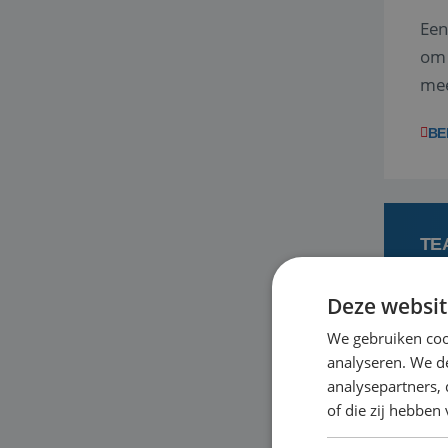
Een
om 
mee
vra
BE
TE
Deze websit
3
We gebruiken coo
analyseren. We de
Ben
analysepartners,
ene
of die zij hebbe
dag