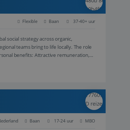
Flexible
Baan
37-40+ uur
al social strategy across organic,
gional teams bring to life locally. The role
sonal benefits: Attractive remuneration,
Nederland
Baan
17-24 uur
MBO