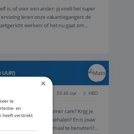
lf is, of voor een ander: jij vindt het super
n ervaring leren onze vakantiegangers de
lantgericht werken: of het nu gaat om
0 UUR)
×
ogenbosch
Baan
33-36 uur
HBO
keer te
tentie- en
ie voor sales en customer care? Krijg je
 heeft verstrekt
 mooie successen te behalen? En is jouw
 door ieders talenten optimaal te benutten?