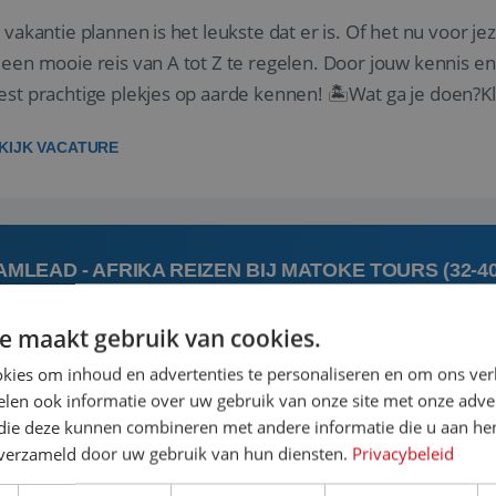
 vakantie plannen is het leukste dat er is. Of het nu voor jeze
een mooie reis van A tot Z te regelen. Door jouw kennis e
st prachtige plekjes op aarde kennen! 🏝️Wat ga je doen?K
gen ...
KIJK VACATURE
AMLEAD - AFRIKA REIZEN BIJ MATOKE TOURS (32-4
e maakt gebruik van cookies.
 augustus
's-Hert
kies om inhoud en advertenties te personaliseren en om ons ver
len ook informatie over uw gebruik van onze site met onze adver
 jij een commerciële, gedreven leidinggevende met een pass
 die deze kunnen combineren met andere informatie die u aan hen
rgie van het coachen en motiveren van een team om samen
n verzameld door uw gebruik van hun diensten.
Privacybeleid
elijkse doel om het beste uit jezelf én je collega’s te halen