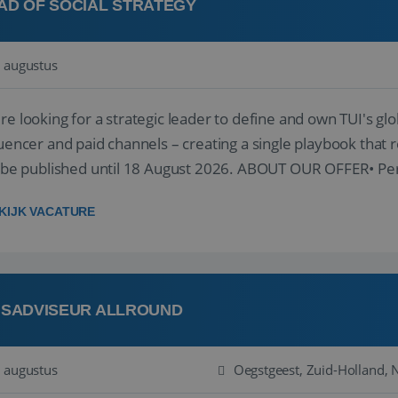
AD OF SOCIAL STRATEGY
 augustus
re looking for a strategic leader to define and own TUI's glob
luencer and paid channels – creating a single playbook that re
l be published until 18 August 2026. ABOUT OUR OFFER• Per
re...
KIJK VACATURE
ISADVISEUR ALLROUND
 augustus
Oegstgeest, Zuid-Holland, 