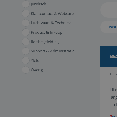
Juridisch
Klantcontact & Webcare
Luchtvaart & Techniek
Post
Product & Inkoop
Reisbegeleiding
Support & Administratie
BE
Yield
Overig
5
Hi 
lan
ent
van