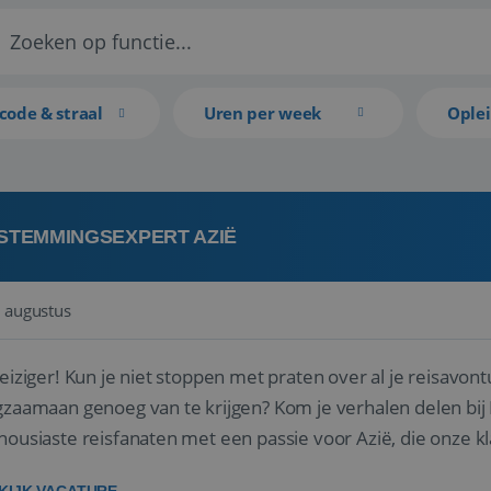
code & straal
Uren per week
Ople
STEMMINGSEXPERT AZIË
 augustus
reiziger! Kun je niet stoppen met praten over al je reisavon
gzaamaan genoeg van te krijgen? Kom je verhalen delen bij R
housiaste reisfanaten met een passie voor Azië, die onze 
 hun droomreis.<br ...