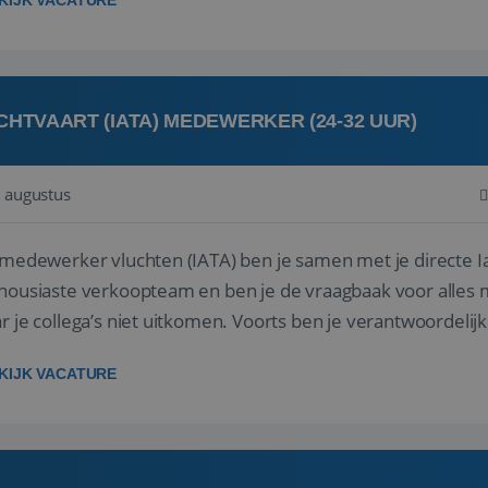
KIJK VACATURE
CHTVAART (IATA) MEDEWERKER (24-32 UUR)
 augustus
 medewerker vluchten (IATA) ben je samen met je directe I
housiaste verkoopteam en ben je de vraagbaak voor alles m
r je collega’s niet uitkomen. Voorts ben je verantwoordelijk
 met IATA te m...
KIJK VACATURE