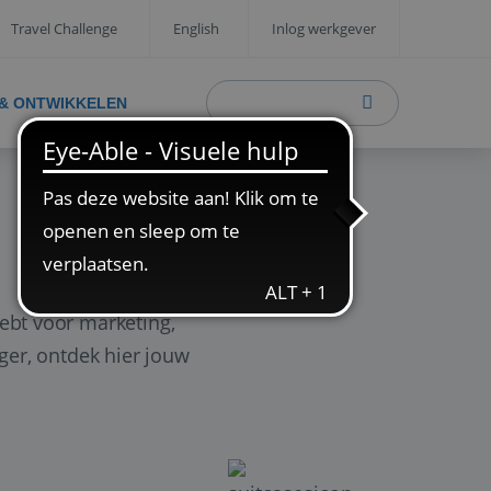
Travel Challenge
English
Inlog werkgever
 & ONTWIKKELEN
ebt voor marketing,
ager, ontdek hier jouw