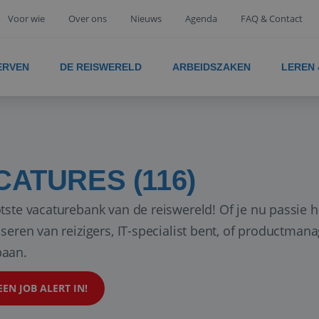
Voor wie
Over ons
Nieuws
Agenda
FAQ & Contact
ERVEN
DE REISWERELD
ARBEIDSZAKEN
LEREN
CATURES (116)
tste vacaturebank van de reiswereld! Of je nu passie h
iseren van reizigers, IT-specialist bent, of productman
aan.
EEN JOB ALERT IN!