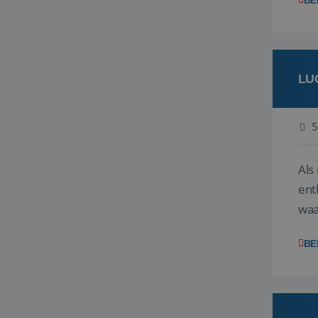
BE
LU
5
Als
ent
waa
wat
BE