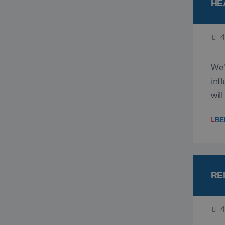
HE
4
We'
inf
wil
disc
BE
RE
4