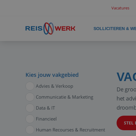
Vacatures
SOLLICITEREN & W
VA
Kies jouw vakgebied
Advies & Verkoop
De groo
Communicatie & Marketing
het adv
droomb
Data & IT
Financieel
STEL 
Human Recourses & Recruitment