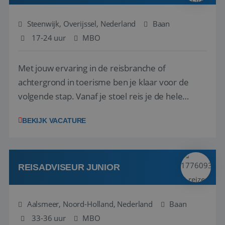
Steenwijk, Overijssel, Nederland
Baan
17-24 uur
MBO
Met jouw ervaring in de reisbranche of
achtergrond in toerisme ben je klaar voor de
volgende stap. Vanaf je stoel reis je de hele
wereld over en speel je moeiteloos in op de
BEKIJK VACATURE
wensen van je team, je klant en wat er in de
reiswereld gebeurt. Met je enthousiasme weet je
klanten te overtuigen om die droomreis te
boeken! ...
REISADVISEUR JUNIOR
Aalsmeer, Noord-Holland, Nederland
Baan
33-36 uur
MBO