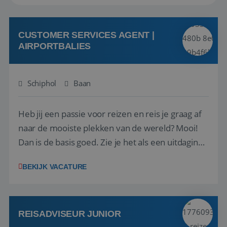
CUSTOMER SERVICES AGENT |
AIRPORTBALIES
Schiphol
Baan
Heb jij een passie voor reizen en reis je graag af
naar de mooiste plekken van de wereld? Mooi!
Dan is de basis goed. Zie je het als een uitdaging
om anderen te inspireren en ondersteunen met
BEKIJK VACATURE
het samenstellen en boeken van de perfecte
vakantie en is verkopen je tweede natuur? Al
deze onderdelen zijn nu samen gevoegd...
REISADVISEUR JUNIOR