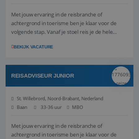
Met jouw ervaring in de reisbranche of
achtergrond in toerisme ben je klaar voor de
volgende stap. Vanaf je stoel reis je de hele
wereld over en speel je moeiteloos in op de
BEKIJK VACATURE
wensen van je team, je klant en wat er in de
reiswereld gebeurt. Met je enthousiasme weet je
klanten te overtuigen om die droomreis te
boeken! ...
REISADVISEUR JUNIOR
St. Willebrord, Noord-Brabant, Nederland
Baan
33-36 uur
MBO
Met jouw ervaring in de reisbranche of
achtergrond in toerisme ben je klaar voor de