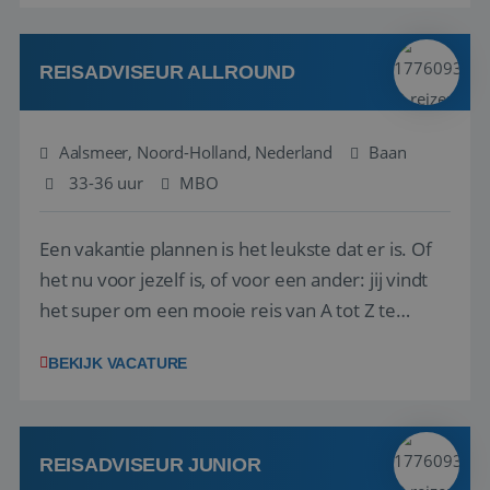
reiswereld gebeurt. Met je enthousiasme weet je
klanten te overtuigen om die droomreis te
boeken! ...
REISADVISEUR ALLROUND
Aalsmeer, Noord-Holland, Nederland
Baan
33-36 uur
MBO
Een vakantie plannen is het leukste dat er is. Of
het nu voor jezelf is, of voor een ander: jij vindt
het super om een mooie reis van A tot Z te
regelen. Door jouw kennis en ervaring leren onze
BEKIJK VACATURE
vakantiegangers de meest prachtige plekjes op
aarde kennen! 🏝️Wat ga je doen?Klantgericht
werken: of het nu gaat om vragen ...
REISADVISEUR JUNIOR