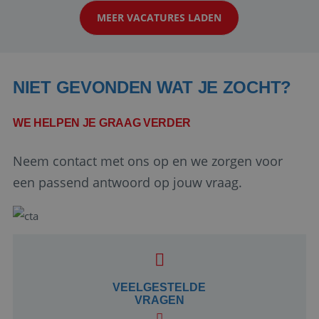
werken: of het nu gaat om vragen ...
MEER VACATURES LADEN
NIET GEVONDEN WAT JE ZOCHT?
WE HELPEN JE GRAAG VERDER
Neem contact met ons op en we zorgen voor
Google Privacy Policy
een passend antwoord op jouw vraag.
li_gc
5 maanden 4
LinkedIn
weken
Corporation
.linkedin.com
VEELGESTELDE
VRAGEN