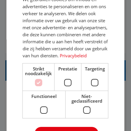
advertenties te personaliseren en om ons
Ben jij een reisliefhebber met passie voor het
verkeer te analyseren. We delen ook
helpen van anderen om hun droomvakantie
informatie over uw gebruik van onze site
met onze advertentie- en analysepartners,
waar te maken? Altijd al benieuwd geweest hoe
die deze kunnen combineren met andere
het eraan toegaat achter de schermen bij een
informatie die u aan hen heeft verstrekt of
BEKIJK VACATURE
van de grootste reisorganisaties? Dan is een
die zij hebben verzameld door uw gebruik
stage bij TUI Nederland echt iets voor jou! Wij zijn
van hun diensten.
Privacybeleid
op zoek naar een enthousiaste, leergie...
Strikt
Prestatie
Targeting
HEAD OF SOCIAL STRATEGY
noodzakelijk
Flexible
Baan
Functioneel
Niet-
geclassificeerd
We're looking for a strategic leader to define and
own TUI's global social strategy across organic,
influencer and paid channels – creating a single