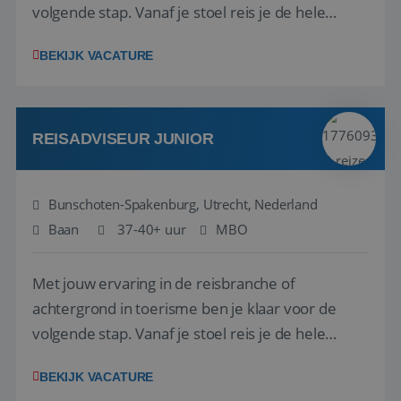
volgende stap. Vanaf je stoel reis je de hele
wereld over en speel je moeiteloos in op de
BEKIJK VACATURE
wensen van je team, je klant en wat er in de
reiswereld gebeurt. Met je enthousiasme weet je
klanten te overtuigen om die droomreis te
boeken! ...
REISADVISEUR JUNIOR
Bunschoten-Spakenburg, Utrecht, Nederland
Baan
37-40+ uur
MBO
Met jouw ervaring in de reisbranche of
achtergrond in toerisme ben je klaar voor de
volgende stap. Vanaf je stoel reis je de hele
wereld over en speel je moeiteloos in op de
BEKIJK VACATURE
wensen van je team, je klant en wat er in de