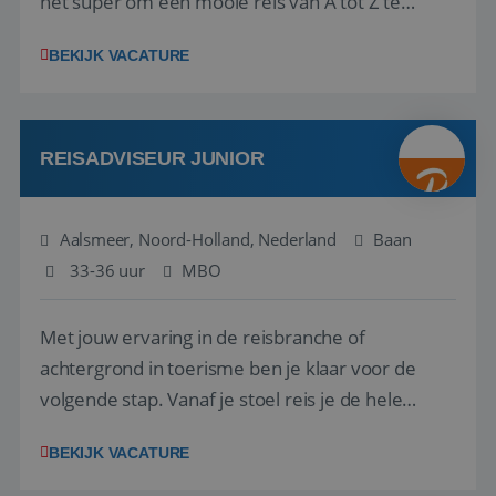
het super om een mooie reis van A tot Z te
regelen. Door jouw kennis en ervaring leren onze
BEKIJK VACATURE
vakantiegangers de meest prachtige plekjes op
aarde kennen! 🏝️Wat ga je doen?Klantgericht
werken: of het nu gaat om vragen ...
REISADVISEUR JUNIOR
Aalsmeer, Noord-Holland, Nederland
Baan
33-36 uur
MBO
Met jouw ervaring in de reisbranche of
achtergrond in toerisme ben je klaar voor de
volgende stap. Vanaf je stoel reis je de hele
wereld over en speel je moeiteloos in op de
BEKIJK VACATURE
wensen van je team, je klant en wat er in de
reiswereld gebeurt. Met je enthousiasme weet je