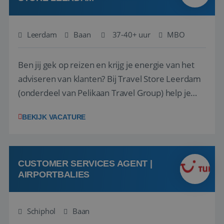
Leerdam
Baan
37-40+ uur
MBO
Ben jij gek op reizen en krijg je energie van het
adviseren van klanten? Bij Travel Store Leerdam
(onderdeel van Pelikaan Travel Group) help je
klanten met zorg en aandacht hun ideale reis te
BEKIJK VACATURE
vinden. Samen maken we van elke reis een
onvergetelijke ervaring. Of je nu al jaren ervaring
hebt in de reisbranche of j...
CUSTOMER SERVICES AGENT |
AIRPORTBALIES
Schiphol
Baan