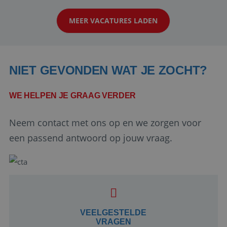
op zoek naar een enthousiaste, leergie...
MEER VACATURES LADEN
NIET GEVONDEN WAT JE ZOCHT?
WE HELPEN JE GRAAG VERDER
Neem contact met ons op en we zorgen voor
Google Privacy Policy
een passend antwoord op jouw vraag.
li_gc
5 maanden 4
LinkedIn
weken
Corporation
.linkedin.com
VEELGESTELDE
VRAGEN