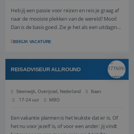
Heb jij een passie voor reizen en reis je graag af
naar de mooiste plekken van de wereld? Mooi!
Dan is de basis goed. Zie je het als een uitdaging
om anderen te inspireren en ondersteunen met
BEKIJK VACATURE
het samenstellen en boeken van de perfecte
vakantie en is verkopen je tweede natuur? Al
deze onderdelen zijn nu samen gevoegd...
REISADVISEUR ALLROUND
Steenwijk, Overijssel, Nederland
Baan
17-24 uur
MBO
Een vakantie plannen is het leukste dat er is. Of
het nu voor jezelf is, of voor een ander: jij vindt