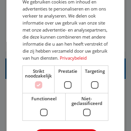
We gebruiken cookies om inhoud en
advertenties te personaliseren en om ons
Een vakantie plannen is het leukste dat er is. Of
verkeer te analyseren. We delen ook
het nu voor jezelf is, of voor een ander: jij vindt
informatie over uw gebruik van onze site
het super om een mooie reis van A tot Z te
met onze advertentie- en analysepartners,
regelen. Door jouw kennis en ervaring leren onze
die deze kunnen combineren met andere
BEKIJK VACATURE
vakantiegangers de meest prachtige plekjes op
informatie die u aan hen heeft verstrekt of
die zij hebben verzameld door uw gebruik
aarde kennen! 🏝️Wat ga je doen?Klantgericht
van hun diensten.
Privacybeleid
werken: of het nu gaat om vragen ...
REISADVISEUR JUNIOR
Strikt
Prestatie
Targeting
noodzakelijk
Hoorn, Noord-Holland, Nederland
Baan
37-40+ uur
MBO
Functioneel
Niet-
geclassificeerd
Met jouw ervaring in de reisbranche of
achtergrond in toerisme ben je klaar voor de