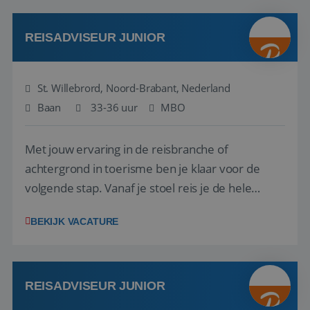
klanten te overtuigen om die droomreis te
boeken! ...
REISADVISEUR JUNIOR
St. Willebrord, Noord-Brabant, Nederland
Baan
33-36 uur
MBO
Met jouw ervaring in de reisbranche of
achtergrond in toerisme ben je klaar voor de
volgende stap. Vanaf je stoel reis je de hele
wereld over en speel je moeiteloos in op de
BEKIJK VACATURE
wensen van je team, je klant en wat er in de
reiswereld gebeurt. Met je enthousiasme weet je
klanten te overtuigen om die droomreis te
boeken! ...
REISADVISEUR JUNIOR