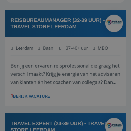
REISBUREAUMANAGER (32-39 UUR) –
TRAVEL STORE LEERDAM
Leerdam
Baan
37-40+ uur
MBO
Ben jij een ervaren reisprofessional die graag het
verschil maakt? Krijg je energie van het adviseren
van klanten én het coachen van collega's? Dan
zijn wij op zoek naar jou. Bij Travel Store Leerdam
BEKIJK VACATURE
(onderdeel van Pelikaan Travel Group) zoeken
we een Reisbureaumanager die samen met het
team het reisbureau verder...
TRAVEL EXPERT (24-39 UUR) - TRAVEL
STORE LEERDAM