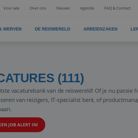
Voor wie
Over ons
Nieuws
Agenda
FAQ & Contact
 & WERVEN
DE REISWERELD
ARBEIDSZAKEN
LE
CATURES (111)
tste vacaturebank van de reiswereld! Of je nu passie h
iseren van reizigers, IT-specialist bent, of productman
aan.
EEN JOB ALERT IN!