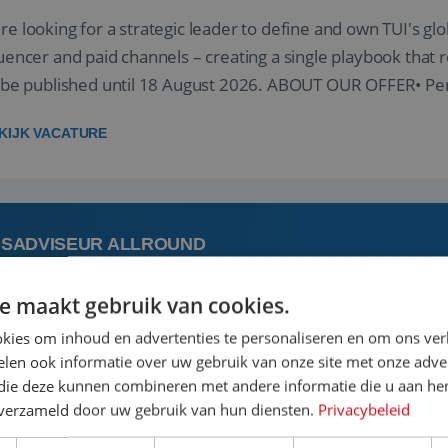
re looking for a strategic leader to define and own TUI's glob
luencer and paid channels – creating a single playbook that re
l be published until 18 August 2026. ABOUT OUR OFFER• Per
re...
KIJK VACATURE
ISADVISEUR ALLROUND
e maakt gebruik van cookies.
 augustus
Oegstgeest, Zuid-Holland, 
kies om inhoud en advertenties te personaliseren en om ons ver
len ook informatie over uw gebruik van onze site met onze adver
 vakantie plannen is het leukste dat er is. Of het nu voor jeze
 die deze kunnen combineren met andere informatie die u aan hen
een mooie reis van A tot Z te regelen. Door jouw kennis e
n verzameld door uw gebruik van hun diensten.
Privacybeleid
st prachtige plekjes op aarde kennen! 🏝️Wat ga je doen?K