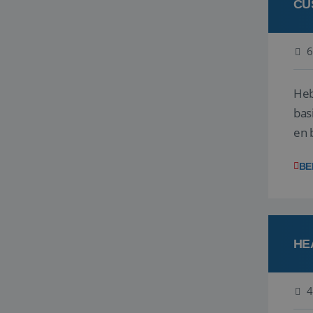
CU
6
Heb
bas
en 
gev
BE
HE
4