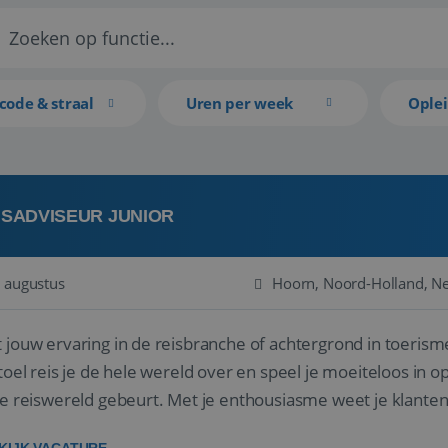
code & straal
Uren per week
Ople
ISADVISEUR JUNIOR
 augustus
Hoorn, Noord-Holland, N
 jouw ervaring in de reisbranche of achtergrond in toerism
stoel reis je de hele wereld over en speel je moeiteloos in o
de reiswereld gebeurt. Met je enthousiasme weet je klante
ken! ...