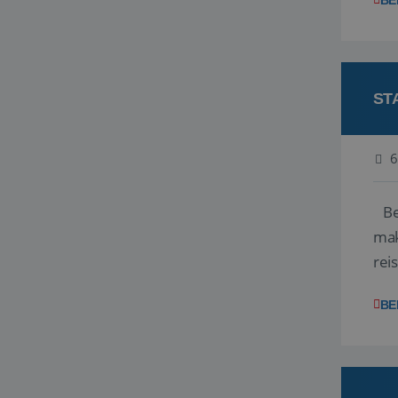
BE
ST
6
Ben
mak
rei
ent
BE