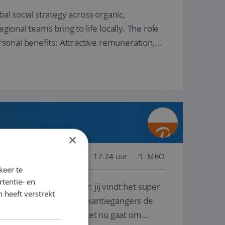
al social strategy across organic,
gional teams bring to life locally. The role
sonal benefits: Attractive remuneration,
×
Nederland
Baan
17-24 uur
MBO
keer te
tentie- en
lf is, of voor een ander: jij vindt het super
 heeft verstrekt
n ervaring leren onze vakantiegangers de
lantgericht werken: of het nu gaat om