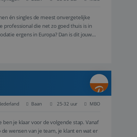
nnen én singles de meest onvergetelijke
en betrokkenheid op
tefunctionaliteit te
n voert informatie
 professional die net zo goed thuis is in
ikt en over
eft gezien voordat
atie ergens in Europa? Dan is dit jouw
alytics - wat een
analyseservice van
ers te
r toe te wijzen als
be-video's die in
n site en wordt
e websitebezoeker
 te berekenen voor
face gebruikt.
we gebruiken om het
nalytics software.
e meten.
e gebruiker op te
 tot één
osoft als een
 door ingesloten
e sessiestatus te
 dat het
soft-domeinen,
Nederland
Baan
25-32 uur
MBO
orgt voor de goede
e ben je klaar voor de volgende stap. Vanaf
het delen van de
p de wensen van je team, je klant en wat er