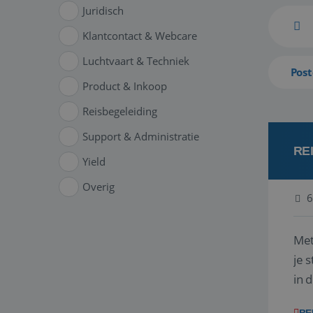
Juridisch
Klantcontact & Webcare
Luchtvaart & Techniek
Post
Product & Inkoop
Reisbegeleiding
Support & Administratie
RE
Yield
Overig
6
Met
je 
in 
boe