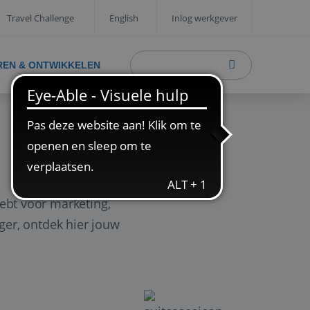
Travel Challenge
English
Inlog werkgever
REN & ONTWIKKELEN
ebt voor marketing,
ager, ontdek hier jouw