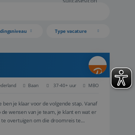
idingsniveau
Type vacature
ederland
Baan
37-40+ uur
MBO
e ben je klaar voor de volgende stap. Vanaf
p de wensen van je team, je klant en wat er
n te overtuigen om die droomreis te