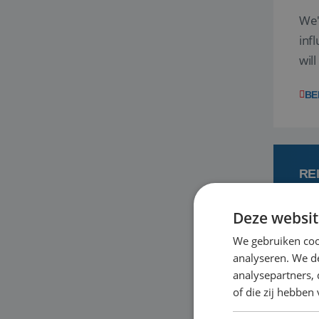
We'
inf
wil
disc
BE
RE
Deze websit
4
We gebruiken coo
analyseren. We de
Een
analysepartners,
om 
of die zij hebbe
mee