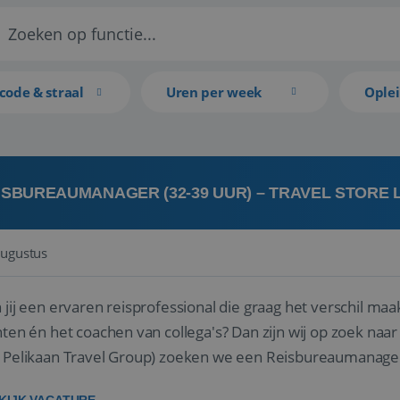
code & straal
Uren per week
Ople
ISBUREAUMANAGER (32-39 UUR) – TRAVEL STORE
augustus
 jij een ervaren reisprofessional die graag het verschil maa
en én het coachen van collega's? Dan zijn wij op zoek naar jou. Bij Travel Store Leerdam (on
 Pelikaan Travel Group) zoeken we een Reisbureaumanage
der...