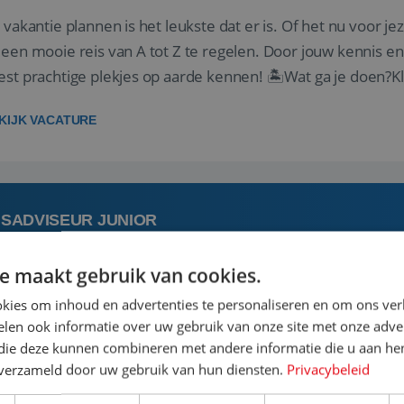
 vakantie plannen is het leukste dat er is. Of het nu voor jeze
een mooie reis van A tot Z te regelen. Door jouw kennis e
st prachtige plekjes op aarde kennen! 🏝️Wat ga je doen?K
gen ...
KIJK VACATURE
ISADVISEUR JUNIOR
e maakt gebruik van cookies.
augustus
Aalsmeer, Noord-Hol
kies om inhoud en advertenties te personaliseren en om ons ver
len ook informatie over uw gebruik van onze site met onze adver
 jouw ervaring in de reisbranche of achtergrond in toerism
 die deze kunnen combineren met andere informatie die u aan hen
stoel reis je de hele wereld over en speel je moeiteloos in o
n verzameld door uw gebruik van hun diensten.
Privacybeleid
de reiswereld gebeurt. Met je enthousiasme weet je klante