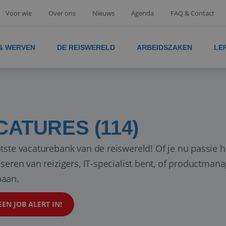
Voor wie
Over ons
Nieuws
Agenda
FAQ & Contact
 & WERVEN
DE REISWERELD
ARBEIDSZAKEN
LE
CATURES (114)
tste vacaturebank van de reiswereld! Of je nu passie h
iseren van reizigers, IT-specialist bent, of productman
aan.
EEN JOB ALERT IN!