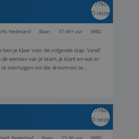
ina's.
gasten op te slaan
et-essentiële
akelijke cookie
cht, Nederland
Baan
37-40+ uur
MBO
uitgevoerd met het
rscheid te maken
e ben je klaar voor de volgende stap. Vanaf
g voor de website,
en over het
p de wensen van je team, je klant en wat er
n te overtuigen om die droomreis te
Cookie-Script.com-
 bezoekers te
okie-Script.com is
toestemming van de
interactie met de
vens over de
trekking tot
lingen, zodat hun
 toekomstige
Omschrijving
land, Nederland
Baan
33-36 uur
MBO