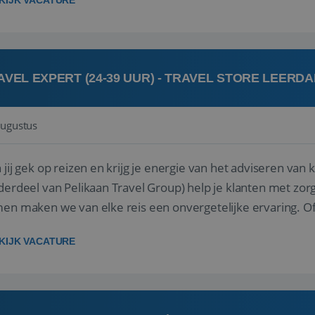
KIJK VACATURE
AVEL EXPERT (24-39 UUR) - TRAVEL STORE LEERD
augustus
ij gek op reizen en krijg je energie van het adviseren van klanten? Bij Travel St
derdeel van Pelikaan Travel Group) help je klanten met zorg
 maken we van elke reis een onvergetelijke ervaring. Of je nu al jaren ervaring hebt in de
branche of j...
KIJK VACATURE