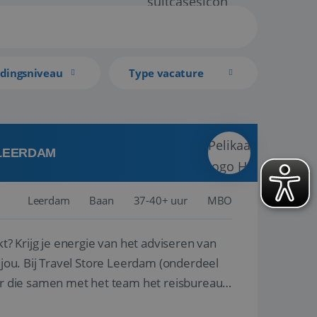
idingsniveau
Type vacature
 LEERDAM
Leerdam
Baan
37-40+ uur
MBO
kt? Krijg je energie van het adviseren van
derdeel
r die samen met het team het reisbureau