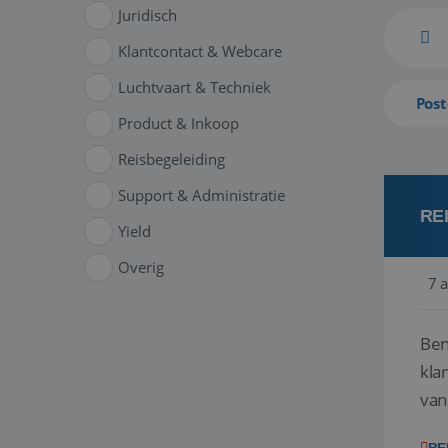
Juridisch
Klantcontact & Webcare
Luchtvaart & Techniek
Post
Product & Inkoop
Reisbegeleiding
Support & Administratie
RE
Yield
Overig
7 
Ben
klant
van
ver