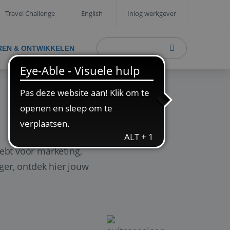
Travel Challenge
English
Inlog werkgever
REN & ONTWIKKELEN
ebt voor marketing,
ager, ontdek hier jouw