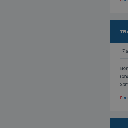
BE
TR
7 
Ben j
(on
Samen
reis
BE