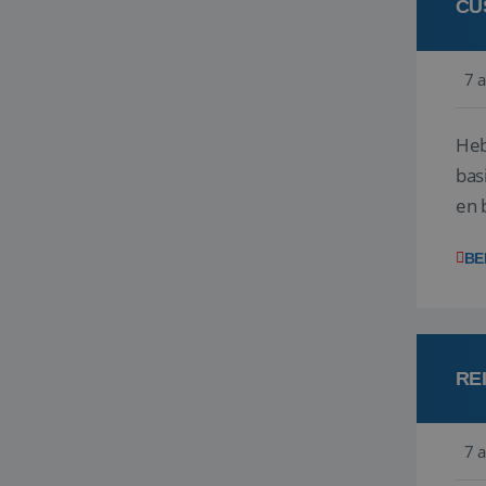
CU
7 
Heb
bas
en 
gev
BE
RE
7 