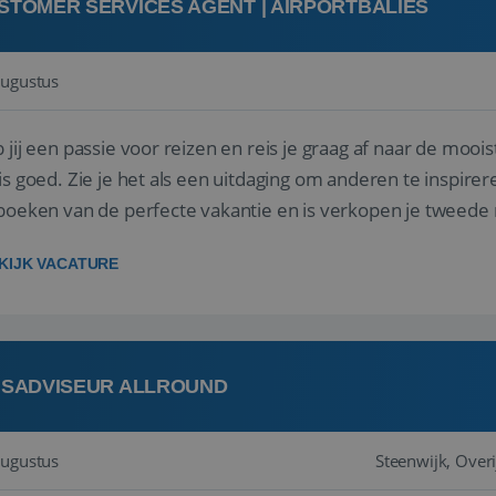
STOMER SERVICES AGENT | AIRPORTBALIES
augustus
 jij een passie voor reizen en reis je graag af naar de mooi
is goed. Zie je het als een uitdaging om anderen te inspi
boeken van de perfecte vakantie en is verkopen je tweede 
oegd...
KIJK VACATURE
ISADVISEUR ALLROUND
augustus
Steenwijk, Overi