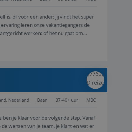
lf is, of voor een ander: jij vindt het super
en betrokkenheid op
tefunctionaliteit te
n voert informatie
n ervaring leren onze vakantiegangers de
ikt en over
eft gezien voordat
lantgericht werken: of het nu gaat om
alytics - wat een
analyseservice van
ers te
r toe te wijzen als
be-video's die in
n site en wordt
e websitebezoeker
 te berekenen voor
face gebruikt.
we gebruiken om het
nalytics software.
e meten.
e gebruiker op te
 tot één
osoft als een
 door ingesloten
e sessiestatus te
 dat het
soft-domeinen,
and, Nederland
Baan
37-40+ uur
MBO
orgt voor de goede
e ben je klaar voor de volgende stap. Vanaf
het delen van de
p de wensen van je team, je klant en wat er