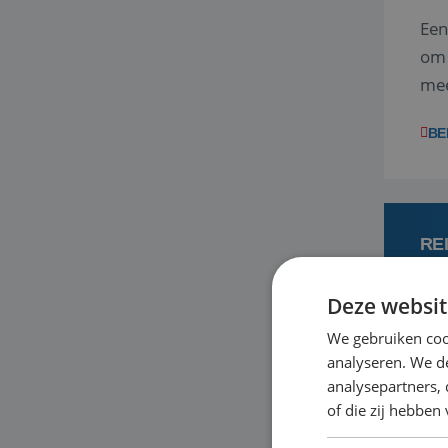
Een
om 
mee
vra
BE
RE
Deze websit
7 
We gebruiken coo
analyseren. We de
Met
analysepartners,
je 
of die zij hebbe
in 