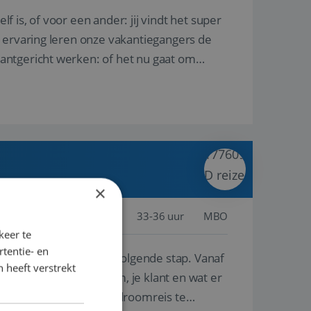
lf is, of voor een ander: jij vindt het super
n ervaring leren onze vakantiegangers de
lantgericht werken: of het nu gaat om
×
land, Nederland
Baan
33-36 uur
MBO
keer te
tentie- en
e ben je klaar voor de volgende stap. Vanaf
 heeft verstrekt
p de wensen van je team, je klant en wat er
n te overtuigen om die droomreis te