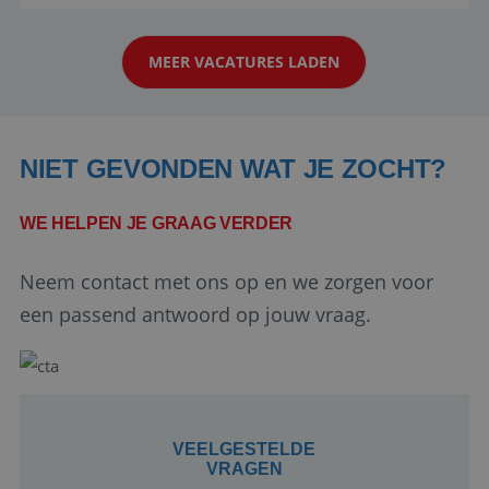
reiswereld gebeurt. Met je enthousiasme weet je
klanten te overtuigen om die droomreis te
MEER VACATURES LADEN
boeken! ...
NIET GEVONDEN WAT JE ZOCHT?
WE HELPEN JE GRAAG VERDER
Google Privacy Policy
Neem contact met ons op en we zorgen voor
een passend antwoord op jouw vraag.
li_gc
5 maanden 4
LinkedIn
weken
Corporation
.linkedin.com
VEELGESTELDE
VRAGEN