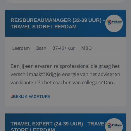
REISBUREAUMANAGER (32-39 UUR) –
TRAVEL STORE LEERDAM
Leerdam
Baan
37-40+ uur
MBO
Ben jij een ervaren reisprofessional die graag het
verschil maakt? Krijg je energie van het adviseren
van klanten én het coachen van collega's? Dan
zijn wij op zoek naar jou. Bij Travel Store Leerdam
BEKIJK VACATURE
(onderdeel van Pelikaan Travel Group) zoeken
we een Reisbureaumanager die samen met het
team het reisbureau verder...
TRAVEL EXPERT (24-39 UUR) - TRAVEL
STORE LEERDAM