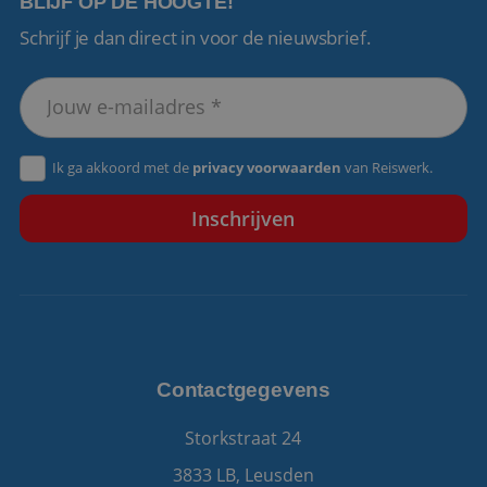
BLIJF OP DE HOOGTE!
Schrijf je dan direct in voor de nieuwsbrief.
VISITOR_PRIVACY_METADATA
5 maanden 4
YouTube
weken
.youtube.com
Ik ga akkoord met de
privacy voorwaarden
van Reiswerk.
Contactgegevens
Storkstraat 24
3833 LB, Leusden