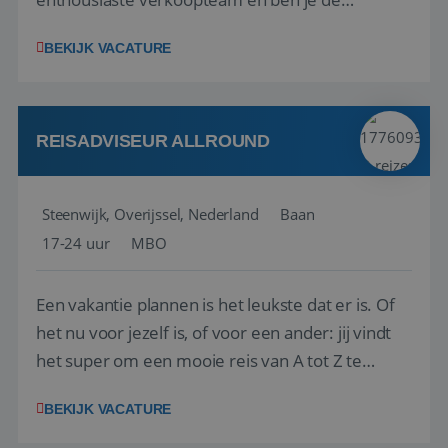
vraagbaak voor alles met betrekking tot vluchten
BEKIJK VACATURE
en tarieven waar je collega’s niet uitkomen.
Voorts ben je verantwoordelijk voor een stuk
kwaliteitsbewaking van alles wat met IATA te m...
REISADVISEUR ALLROUND
Steenwijk, Overijssel, Nederland
Baan
17-24 uur
MBO
Een vakantie plannen is het leukste dat er is. Of
het nu voor jezelf is, of voor een ander: jij vindt
het super om een mooie reis van A tot Z te
regelen. Door jouw kennis en ervaring leren onze
BEKIJK VACATURE
vakantiegangers de meest prachtige plekjes op
aarde kennen! 🏝️Wat ga je doen?Klantgericht