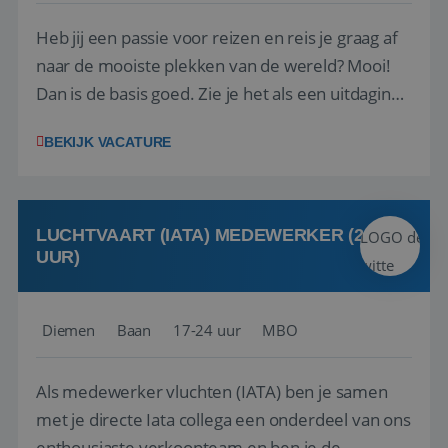
Heb jij een passie voor reizen en reis je graag af
naar de mooiste plekken van de wereld? Mooi!
Dan is de basis goed. Zie je het als een uitdaging
om anderen te inspireren en ondersteunen met
BEKIJK VACATURE
het samenstellen en boeken van de perfecte
vakantie en is verkopen je tweede natuur? Al
deze onderdelen zijn nu samen gevoegd...
LUCHTVAART (IATA) MEDEWERKER (24-32
UUR)
Diemen
Baan
17-24 uur
MBO
Als medewerker vluchten (IATA) ben je samen
met je directe Iata collega een onderdeel van ons
enthousiaste verkoopteam en ben je de