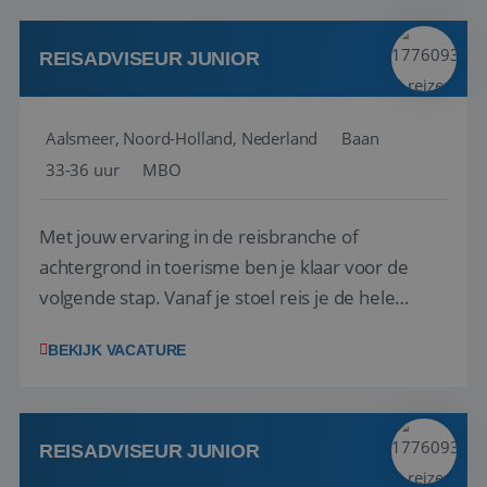
werken: of het nu gaat om vragen ...
REISADVISEUR JUNIOR
Aalsmeer, Noord-Holland, Nederland
Baan
33-36 uur
MBO
Met jouw ervaring in de reisbranche of
achtergrond in toerisme ben je klaar voor de
volgende stap. Vanaf je stoel reis je de hele
wereld over en speel je moeiteloos in op de
BEKIJK VACATURE
wensen van je team, je klant en wat er in de
reiswereld gebeurt. Met je enthousiasme weet je
klanten te overtuigen om die droomreis te
boeken! ...
REISADVISEUR JUNIOR