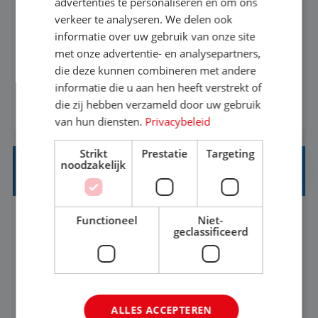
advertenties te personaliseren en om ons
verkeer te analyseren. We delen ook
Met jouw ervaring in de reisbranche of
informatie over uw gebruik van onze site
achtergrond in toerisme ben je klaar voor de
met onze advertentie- en analysepartners,
volgende stap. Vanaf je stoel reis je de hele
die deze kunnen combineren met andere
informatie die u aan hen heeft verstrekt of
wereld over en speel je moeiteloos in op de
die zij hebben verzameld door uw gebruik
BEKIJK VACATURE
wensen van je team, je klant en wat er in de
van hun diensten.
Privacybeleid
reiswereld gebeurt. Met je enthousiasme weet je
klanten te overtuigen om die droomreis te
Strikt
Prestatie
Targeting
noodzakelijk
boeken! ...
REISADVISEUR ALLROUND
Functioneel
Niet-
Aalsmeer, Noord-Holland, Nederland
Baan
geclassificeerd
33-36 uur
MBO
Een vakantie plannen is het leukste dat er is. Of
het nu voor jezelf is, of voor een ander: jij vindt
ALLES ACCEPTEREN