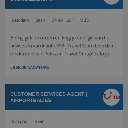
Leerdam
Baan
37-40+ uur
MBO
Ben jij gek op reizen en krijg je energie van het
adviseren van klanten? Bij Travel Store Leerdam
(onderdeel van Pelikaan Travel Group) help je
klanten met zorg en aandacht hun ideale reis te
BEKIJK VACATURE
vinden. Samen maken we van elke reis een
onvergetelijke ervaring. Of je nu al jaren ervaring
hebt in de reisbranche of j...
CUSTOMER SERVICES AGENT |
AIRPORTBALIES
Schiphol
Baan