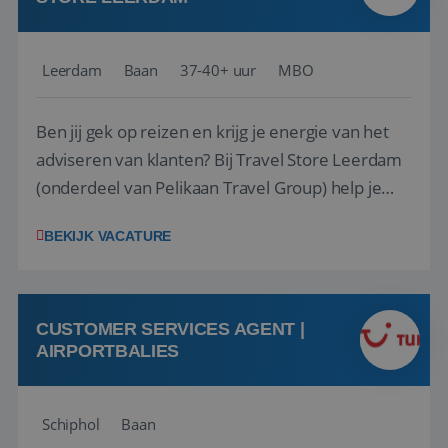
Leerdam
Baan
37-40+ uur
MBO
Ben jij gek op reizen en krijg je energie van het
adviseren van klanten? Bij Travel Store Leerdam
(onderdeel van Pelikaan Travel Group) help je
klanten met zorg en aandacht hun ideale reis te
BEKIJK VACATURE
vinden. Samen maken we van elke reis een
onvergetelijke ervaring. Of je nu al jaren ervaring
hebt in de reisbranche of j...
CUSTOMER SERVICES AGENT |
AIRPORTBALIES
Schiphol
Baan