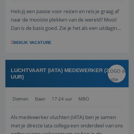
Heb jij een passie voor reizen en reis je graag af
naar de mooiste plekken van de wereld? Mooi!
Dan is de basis goed. Zie je het als een uitdaging
om anderen te inspireren en ondersteunen met
BEKIJK VACATURE
het samenstellen en boeken van de perfecte
vakantie en is verkopen je tweede natuur? Al
deze onderdelen zijn nu samen gevoegd...
LUCHTVAART (IATA) MEDEWERKER (24-32
UUR)
Diemen
Baan
17-24 uur
MBO
Als medewerker vluchten (IATA) ben je samen
met je directe Iata collega een onderdeel van ons
enthousiaste verkoopteam en ben je de