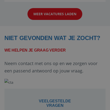
reiswereld gebeurt. Met je enthousiasme weet je
klanten te overtuigen om die droomreis te
MEER VACATURES LADEN
boeken! ...
NIET GEVONDEN WAT JE ZOCHT?
WE HELPEN JE GRAAG VERDER
Google Privacy Policy
Neem contact met ons op en we zorgen voor
een passend antwoord op jouw vraag.
li_gc
5 maanden 4
LinkedIn
weken
Corporation
.linkedin.com
VEELGESTELDE
VRAGEN