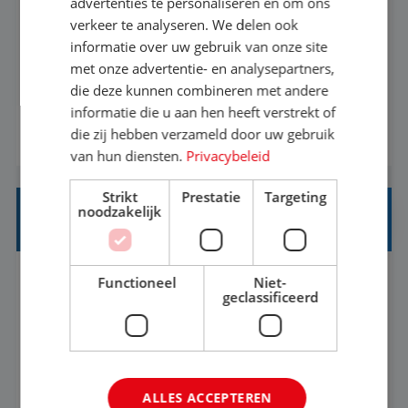
advertenties te personaliseren en om ons
verkeer te analyseren. We delen ook
Met jouw ervaring in de reisbranche of
informatie over uw gebruik van onze site
achtergrond in toerisme ben je klaar voor de
met onze advertentie- en analysepartners,
volgende stap. Vanaf je stoel reis je de hele
die deze kunnen combineren met andere
informatie die u aan hen heeft verstrekt of
wereld over en speel je moeiteloos in op de
die zij hebben verzameld door uw gebruik
BEKIJK VACATURE
wensen van je team, je klant en wat er in de
van hun diensten.
Privacybeleid
reiswereld gebeurt. Met je enthousiasme weet je
klanten te overtuigen om die droomreis te
Strikt
Prestatie
Targeting
noodzakelijk
boeken! ...
REISADVISEUR ALLROUND
Functioneel
Niet-
Aalsmeer, Noord-Holland, Nederland
Baan
geclassificeerd
33-36 uur
MBO
Een vakantie plannen is het leukste dat er is. Of
het nu voor jezelf is, of voor een ander: jij vindt
ALLES ACCEPTEREN