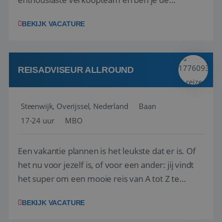
vraagbaak voor alles met betrekking tot vluchten
BEKIJK VACATURE
en tarieven waar je collega’s niet uitkomen.
Voorts ben je verantwoordelijk voor een stuk
kwaliteitsbewaking van alles wat met IATA te m...
REISADVISEUR ALLROUND
Steenwijk, Overijssel, Nederland
Baan
17-24 uur
MBO
Een vakantie plannen is het leukste dat er is. Of
het nu voor jezelf is, of voor een ander: jij vindt
het super om een mooie reis van A tot Z te
regelen. Door jouw kennis en ervaring leren onze
BEKIJK VACATURE
vakantiegangers de meest prachtige plekjes op
aarde kennen! 🏝️Wat ga je doen?Klantgericht