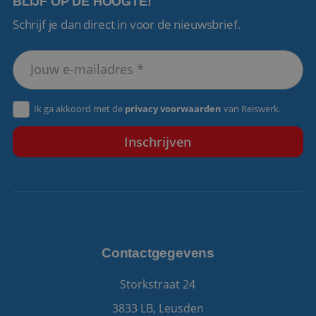
BLIJF OP DE HOOGTE!
Schrijf je dan direct in voor de nieuwsbrief.
VISITOR_PRIVACY_METADATA
5 maanden 4
YouTube
weken
.youtube.com
Ik ga akkoord met de
privacy voorwaarden
van Reiswerk.
Contactgegevens
Storkstraat 24
3833 LB, Leusden