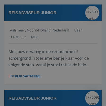
werken: of het nu gaat om vragen ...
REISADVISEUR JUNIOR
Aalsmeer, Noord-Holland, Nederland
Baan
33-36 uur
MBO
Met jouw ervaring in de reisbranche of
achtergrond in toerisme ben je klaar voor de
volgende stap. Vanaf je stoel reis je de hele
wereld over en speel je moeiteloos in op de
BEKIJK VACATURE
wensen van je team, je klant en wat er in de
reiswereld gebeurt. Met je enthousiasme weet je
klanten te overtuigen om die droomreis te
boeken! ...
REISADVISEUR JUNIOR