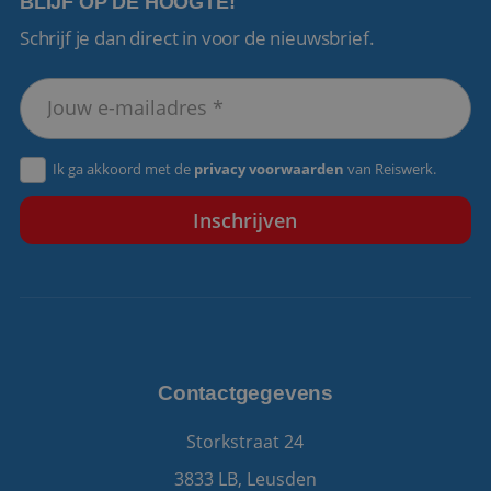
BLIJF OP DE HOOGTE!
Schrijf je dan direct in voor de nieuwsbrief.
VISITOR_PRIVACY_METADATA
5 maanden 4
YouTube
weken
.youtube.com
Ik ga akkoord met de
privacy voorwaarden
van Reiswerk.
Contactgegevens
Storkstraat 24
3833 LB, Leusden