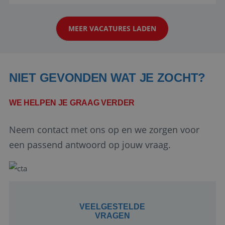
reiswereld gebeurt. Met je enthousiasme weet je
klanten te overtuigen om die droomreis te
MEER VACATURES LADEN
boeken! ...
NIET GEVONDEN WAT JE ZOCHT?
WE HELPEN JE GRAAG VERDER
Google Privacy Policy
Neem contact met ons op en we zorgen voor
een passend antwoord op jouw vraag.
li_gc
5 maanden 4
LinkedIn
weken
Corporation
.linkedin.com
VEELGESTELDE
VRAGEN