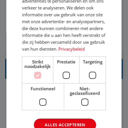
advertenties te personaliseren en om ons
verkeer te analyseren. We delen ook
Met jouw ervaring in de reisbranche of
informatie over uw gebruik van onze site
achtergrond in toerisme ben je klaar voor de
met onze advertentie- en analysepartners,
volgende stap. Vanaf je stoel reis je de hele
die deze kunnen combineren met andere
informatie die u aan hen heeft verstrekt of
wereld over en speel je moeiteloos in op de
die zij hebben verzameld door uw gebruik
BEKIJK VACATURE
wensen van je team, je klant en wat er in de
van hun diensten.
Privacybeleid
reiswereld gebeurt. Met je enthousiasme weet je
klanten te overtuigen om die droomreis te
Strikt
Prestatie
Targeting
noodzakelijk
boeken! ...
REISADVISEUR ALLROUND
Functioneel
Niet-
Aalsmeer, Noord-Holland, Nederland
Baan
geclassificeerd
33-36 uur
MBO
Een vakantie plannen is het leukste dat er is. Of
het nu voor jezelf is, of voor een ander: jij vindt
ALLES ACCEPTEREN