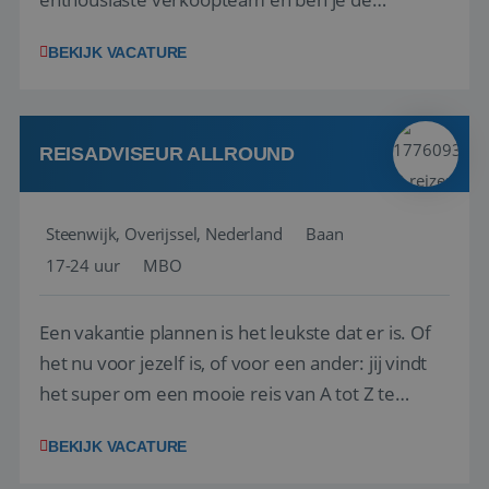
vraagbaak voor alles met betrekking tot vluchten
BEKIJK VACATURE
en tarieven waar je collega’s niet uitkomen.
Voorts ben je verantwoordelijk voor een stuk
kwaliteitsbewaking van alles wat met IATA te m...
REISADVISEUR ALLROUND
Steenwijk, Overijssel, Nederland
Baan
17-24 uur
MBO
Een vakantie plannen is het leukste dat er is. Of
het nu voor jezelf is, of voor een ander: jij vindt
het super om een mooie reis van A tot Z te
regelen. Door jouw kennis en ervaring leren onze
BEKIJK VACATURE
vakantiegangers de meest prachtige plekjes op
aarde kennen! 🏝️Wat ga je doen?Klantgericht