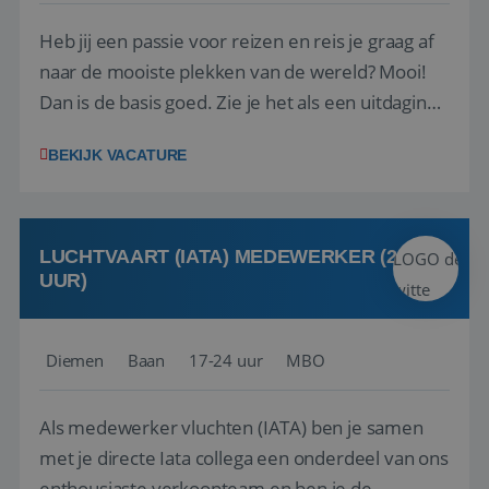
Heb jij een passie voor reizen en reis je graag af
naar de mooiste plekken van de wereld? Mooi!
Dan is de basis goed. Zie je het als een uitdaging
om anderen te inspireren en ondersteunen met
BEKIJK VACATURE
het samenstellen en boeken van de perfecte
vakantie en is verkopen je tweede natuur? Al
deze onderdelen zijn nu samen gevoegd...
LUCHTVAART (IATA) MEDEWERKER (24-32
UUR)
Diemen
Baan
17-24 uur
MBO
Als medewerker vluchten (IATA) ben je samen
met je directe Iata collega een onderdeel van ons
enthousiaste verkoopteam en ben je de