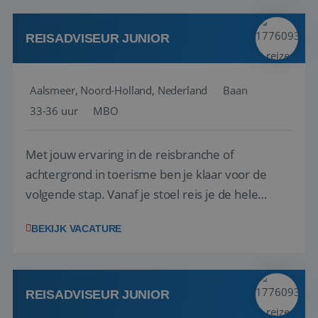
werken: of het nu gaat om vragen ...
REISADVISEUR JUNIOR
Aalsmeer, Noord-Holland, Nederland
Baan
33-36 uur
MBO
Met jouw ervaring in de reisbranche of
achtergrond in toerisme ben je klaar voor de
volgende stap. Vanaf je stoel reis je de hele
wereld over en speel je moeiteloos in op de
BEKIJK VACATURE
wensen van je team, je klant en wat er in de
reiswereld gebeurt. Met je enthousiasme weet je
klanten te overtuigen om die droomreis te
boeken! ...
REISADVISEUR JUNIOR