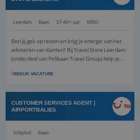
Leerdam
Baan
37-40+ uur
MBO
Ben jij gek op reizen en krijg je energie van het
adviseren van klanten? Bij Travel Store Leerdam
(onderdeel van Pelikaan Travel Group) help je
klanten met zorg en aandacht hun ideale reis te
BEKIJK VACATURE
vinden. Samen maken we van elke reis een
onvergetelijke ervaring. Of je nu al jaren ervaring
hebt in de reisbranche of j...
CUSTOMER SERVICES AGENT |
AIRPORTBALIES
Schiphol
Baan