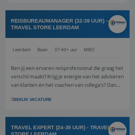
REISBUREAUMANAGER (32-39 UUR) –
TRAVEL STORE LEERDAM
Leerdam
Baan
37-40+ uur
MBO
Ben jij een ervaren reisprofessional die graag het
verschil maakt? Krijg je energie van het adviseren
van klanten én het coachen van collega's? Dan
zijn wij op zoek naar jou. Bij Travel Store Leerdam
BEKIJK VACATURE
(onderdeel van Pelikaan Travel Group) zoeken
we een Reisbureaumanager die samen met het
team het reisbureau verder...
TRAVEL EXPERT (24-39 UUR) - TRAVEL
STORE LEERDAM