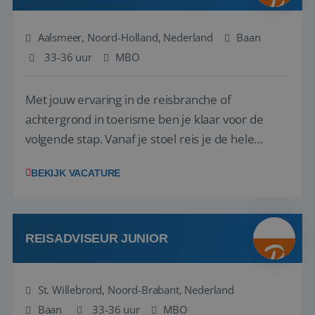
Aalsmeer, Noord-Holland, Nederland
Baan
33-36 uur
MBO
Met jouw ervaring in de reisbranche of
achtergrond in toerisme ben je klaar voor de
volgende stap. Vanaf je stoel reis je de hele
wereld over en speel je moeiteloos in op de
BEKIJK VACATURE
wensen van je team, je klant en wat er in de
reiswereld gebeurt. Met je enthousiasme weet je
klanten te overtuigen om die droomreis te
boeken! ...
REISADVISEUR JUNIOR
St. Willebrord, Noord-Brabant, Nederland
Baan
33-36 uur
MBO