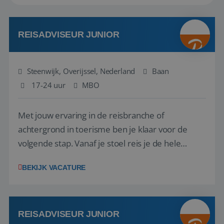
REISADVISEUR JUNIOR
Steenwijk, Overijssel, Nederland
Baan
17-24 uur
MBO
Met jouw ervaring in de reisbranche of
achtergrond in toerisme ben je klaar voor de
volgende stap. Vanaf je stoel reis je de hele
wereld over en speel je moeiteloos in op de
BEKIJK VACATURE
wensen van je team, je klant en wat er in de
reiswereld gebeurt. Met je enthousiasme weet je
klanten te overtuigen om die droomreis te
boeken! ...
REISADVISEUR JUNIOR