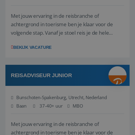
Met jouw ervaring in de reisbranche of
achtergrond in toerisme ben je klaar voor de
volgende stap. Vanaf je stoel reis je de hele
wereld over en speel je moeiteloos in op de
BEKIJK VACATURE
wensen van je team, je klant en wat er in de
reiswereld gebeurt. Met je enthousiasme weet je
klanten te overtuigen om die droomreis te
boeken! ...
REISADVISEUR JUNIOR
Bunschoten-Spakenburg, Utrecht, Nederland
Baan
37-40+ uur
MBO
Met jouw ervaring in de reisbranche of
achtergrond in toerisme ben je klaar voor de