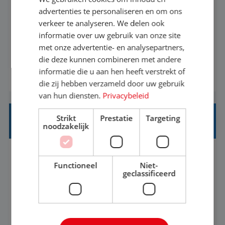
advertenties te personaliseren en om ons
Heb jij een passie voor reizen en reis je graag af
verkeer te analyseren. We delen ook
naar de mooiste plekken van de wereld? Mooi!
informatie over uw gebruik van onze site
met onze advertentie- en analysepartners,
Dan is de basis goed. Zie je het als een uitdaging
die deze kunnen combineren met andere
om anderen te inspireren en ondersteunen met
informatie die u aan hen heeft verstrekt of
BEKIJK VACATURE
het samenstellen en boeken van de perfecte
die zij hebben verzameld door uw gebruik
vakantie en is verkopen je tweede natuur? Al
van hun diensten.
Privacybeleid
deze onderdelen zijn nu samen gevoegd...
Strikt
Prestatie
Targeting
HEAD OF SOCIAL STRATEGY
noodzakelijk
Flexible
Baan
Functioneel
Niet-
geclassificeerd
We're looking for a strategic leader to define and
own TUI's global social strategy across organic,
influencer and paid channels – creating a single