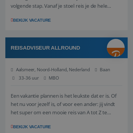
volgende stap. Vanaf je stoel reis je de hele
wereld over en speel je moeiteloos in op de
BEKIJK VACATURE
wensen van je team, je klant en wat er in de
reiswereld gebeurt. Met je enthousiasme weet je
klanten te overtuigen om die droomreis te
boeken! ...
REISADVISEUR ALLROUND
Aalsmeer, Noord-Holland, Nederland
Baan
33-36 uur
MBO
Een vakantie plannen is het leukste dat er is. Of
het nu voor jezelf is, of voor een ander: jij vindt
het super om een mooie reis van A tot Z te
regelen. Door jouw kennis en ervaring leren onze
BEKIJK VACATURE
vakantiegangers de meest prachtige plekjes op