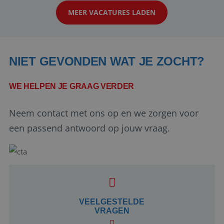
werken: of het nu gaat om vragen ...
MEER VACATURES LADEN
NIET GEVONDEN WAT JE ZOCHT?
WE HELPEN JE GRAAG VERDER
Neem contact met ons op en we zorgen voor
Google Privacy Policy
een passend antwoord op jouw vraag.
li_gc
5 maanden 4
LinkedIn
weken
Corporation
.linkedin.com
VEELGESTELDE
VRAGEN