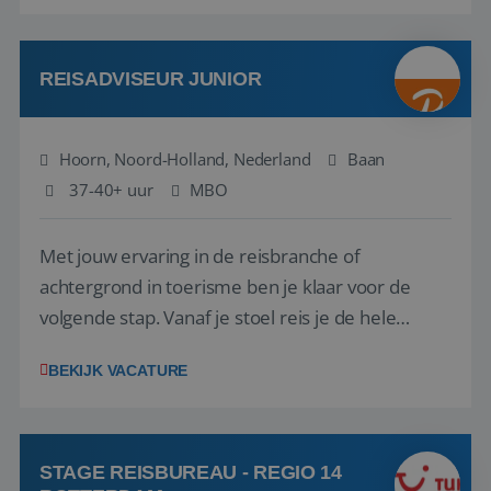
aarde kennen! 🏝️Wat ga je doen?Klantgericht
werken: of het nu gaat om vragen ...
REISADVISEUR JUNIOR
Hoorn, Noord-Holland, Nederland
Baan
37-40+ uur
MBO
Met jouw ervaring in de reisbranche of
achtergrond in toerisme ben je klaar voor de
volgende stap. Vanaf je stoel reis je de hele
wereld over en speel je moeiteloos in op de
BEKIJK VACATURE
wensen van je team, je klant en wat er in de
reiswereld gebeurt. Met je enthousiasme weet je
klanten te overtuigen om die droomreis te
boeken! ...
STAGE REISBUREAU - REGIO 14