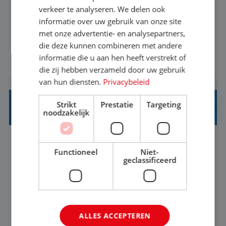
Als Stagiaire Business Intelligence ga je de
verkeer te analyseren. We delen ook
informatiebehoefte van verschillende interne
informatie over uw gebruik van onze site
met onze advertentie- en analysepartners,
afdelingen specificeren. Aan de hand van deze
die deze kunnen combineren met andere
informatiebehoefte ga je BI-producten zoals
informatie die u aan hen heeft verstrekt of
BEKIJK VACATURE
adviezen, rapportages en dashboards
die zij hebben verzameld door uw gebruik
ontwikkelen, aanpassen en leveren. Deze
van hun diensten.
Privacybeleid
producten ontwikkel je door middel van de data
Strikt
Prestatie
Targeting
uit ons datawa...
INKOPER VAKANTIES
noodzakelijk
Nijmegen
Baan
33-36 uur
MBO
Functioneel
Niet-
geclassificeerd
Jij vindt de mooiste plekjes ter wereld en geeft
eenoudergezinnen én singles de meest
onvergetelijke vakanties van hun leven, hoe gaaf
ALLES ACCEPTEREN
is dat? Ben jij de commerciële professional die