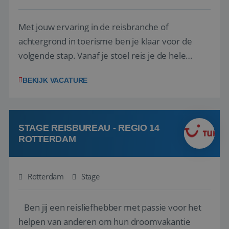
Met jouw ervaring in de reisbranche of
achtergrond in toerisme ben je klaar voor de
volgende stap. Vanaf je stoel reis je de hele
wereld over en speel je moeiteloos in op de
BEKIJK VACATURE
wensen van je team, je klant en wat er in de
reiswereld gebeurt. Met je enthousiasme weet je
klanten te overtuigen om die droomreis te
boeken! ...
STAGE REISBUREAU - REGIO 14
ROTTERDAM
Rotterdam
Stage
Ben jij een reisliefhebber met passie voor het
helpen van anderen om hun droomvakantie