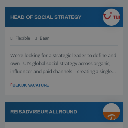
vakantie en is verkopen je tweede natuur? Al
deze onderdelen zijn nu samen gevoegd...
HEAD OF SOCIAL STRATEGY
Flexible
Baan
We're looking for a strategic leader to define and
own TUI's global social strategy across organic,
influencer and paid channels – creating a single
playbook that regional teams bring to life
BEKIJK VACATURE
locally. The role will be published until 18 August
2026. ABOUT OUR OFFER• Personal benefits:
Attractive remuneration, discre...
REISADVISEUR ALLROUND