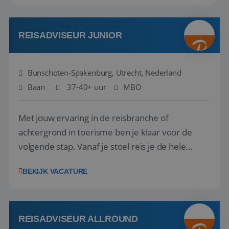
REISADVISEUR JUNIOR
Bunschoten-Spakenburg, Utrecht, Nederland
Baan
37-40+ uur
MBO
Met jouw ervaring in de reisbranche of
achtergrond in toerisme ben je klaar voor de
volgende stap. Vanaf je stoel reis je de hele
wereld over en speel je moeiteloos in op de
BEKIJK VACATURE
wensen van je team, je klant en wat er in de
reiswereld gebeurt. Met je enthousiasme weet je
klanten te overtuigen om die droomreis te
boeken! ...
REISADVISEUR ALLROUND