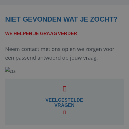
NIET GEVONDEN WAT JE ZOCHT?
WE HELPEN JE GRAAG VERDER
Neem contact met ons op en we zorgen voor
een passend antwoord op jouw vraag.
Google Privacy Policy
li_gc
5 maanden 4
LinkedIn
weken
VEELGESTELDE
Corporation
.linkedin.com
VRAGEN