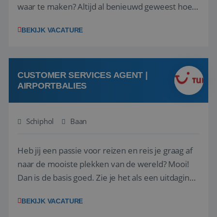
waar te maken? Altijd al benieuwd geweest hoe
het eraan toegaat achter de schermen bij een
BEKIJK VACATURE
van de grootste reisorganisaties? Dan is een
stage bij TUI Nederland echt iets voor jou! Wij zijn
op zoek naar een enthousiaste, leergie...
CUSTOMER SERVICES AGENT |
AIRPORTBALIES
Schiphol
Baan
Heb jij een passie voor reizen en reis je graag af
naar de mooiste plekken van de wereld? Mooi!
Dan is de basis goed. Zie je het als een uitdaging
om anderen te inspireren en ondersteunen met
BEKIJK VACATURE
het samenstellen en boeken van de perfecte