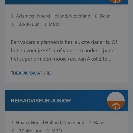
Aalsmeer, Noord-Holland, Nederland
Baan
33-36 uur
MBO
Een vakantie plannen is het leukste dat er is. Of
het nu voor jezelf is, of voor een ander: jij vindt
het super om een mooie reis van A tot Z te
regelen. Door jouw kennis en ervaring leren onze
BEKIJK VACATURE
vakantiegangers de meest prachtige plekjes op
aarde kennen! 🏝️Wat ga je doen?Klantgericht
werken: of het nu gaat om vragen ...
REISADVISEUR JUNIOR
Hoorn, Noord-Holland, Nederland
Baan
37-40+ uur
MBO