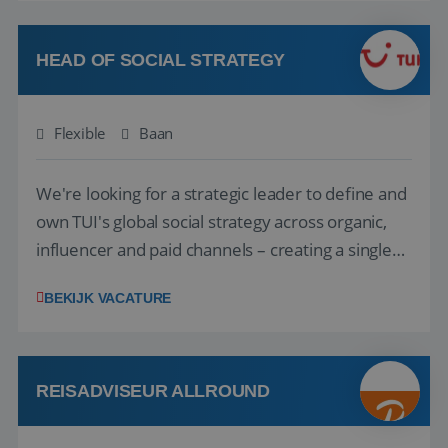
vakantie en is verkopen je tweede natuur? Al
deze onderdelen zijn nu samen gevoegd...
HEAD OF SOCIAL STRATEGY
Flexible
Baan
We're looking for a strategic leader to define and
own TUI's global social strategy across organic,
influencer and paid channels – creating a single
playbook that regional teams bring to life
BEKIJK VACATURE
locally. The role will be published until 18 August
2026. ABOUT OUR OFFER• Personal benefits:
Attractive remuneration, discre...
REISADVISEUR ALLROUND