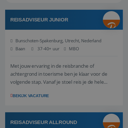
REISADVISEUR JUNIOR
Bunschoten-Spakenburg, Utrecht, Nederland
Baan
37-40+ uur
MBO
Met jouw ervaring in de reisbranche of
achtergrond in toerisme ben je klaar voor de
volgende stap. Vanaf je stoel reis je de hele
wereld over en speel je moeiteloos in op de
BEKIJK VACATURE
wensen van je team, je klant en wat er in de
reiswereld gebeurt. Met je enthousiasme weet je
klanten te overtuigen om die droomreis te
boeken! ...
REISADVISEUR ALLROUND