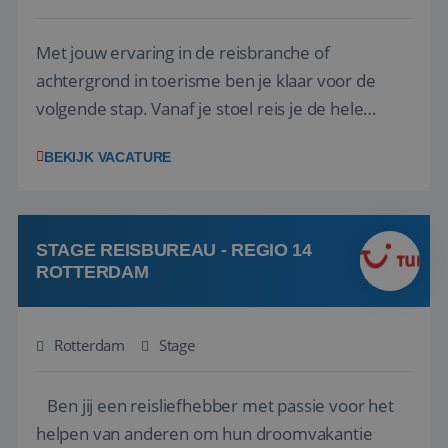
Met jouw ervaring in de reisbranche of
achtergrond in toerisme ben je klaar voor de
volgende stap. Vanaf je stoel reis je de hele
wereld over en speel je moeiteloos in op de
BEKIJK VACATURE
wensen van je team, je klant en wat er in de
reiswereld gebeurt. Met je enthousiasme weet je
klanten te overtuigen om die droomreis te
boeken! ...
STAGE REISBUREAU - REGIO 14
ROTTERDAM
Rotterdam
Stage
Ben jij een reisliefhebber met passie voor het
helpen van anderen om hun droomvakantie