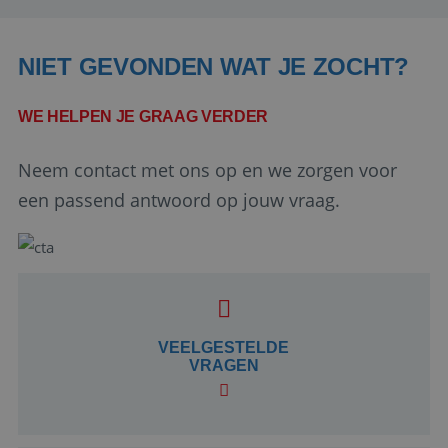
NIET GEVONDEN WAT JE ZOCHT?
WE HELPEN JE GRAAG VERDER
Neem contact met ons op en we zorgen voor
een passend antwoord op jouw vraag.
Google Privacy Policy
li_gc
5 maanden 4
LinkedIn
weken
VEELGESTELDE
Corporation
.linkedin.com
VRAGEN