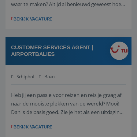
waar te maken? Altijd al benieuwd geweest hoe
het eraan toegaat achter de schermen bij een
BEKIJK VACATURE
van de grootste reisorganisaties? Dan is een
stage bij TUI Nederland echt iets voor jou! Wij zijn
op zoek naar een enthousiaste, leergie...
CUSTOMER SERVICES AGENT |
AIRPORTBALIES
Schiphol
Baan
Heb jij een passie voor reizen en reis je graag af
naar de mooiste plekken van de wereld? Mooi!
Dan is de basis goed. Zie je het als een uitdaging
om anderen te inspireren en ondersteunen met
BEKIJK VACATURE
het samenstellen en boeken van de perfecte