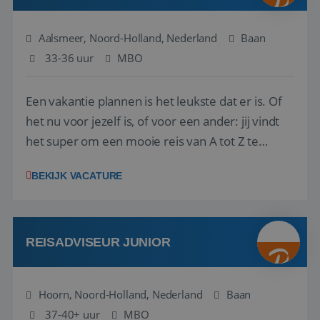
Aalsmeer, Noord-Holland, Nederland
Baan
33-36 uur
MBO
Een vakantie plannen is het leukste dat er is. Of
het nu voor jezelf is, of voor een ander: jij vindt
het super om een mooie reis van A tot Z te
regelen. Door jouw kennis en ervaring leren onze
BEKIJK VACATURE
vakantiegangers de meest prachtige plekjes op
aarde kennen! 🏝️Wat ga je doen?Klantgericht
werken: of het nu gaat om vragen ...
REISADVISEUR JUNIOR
Hoorn, Noord-Holland, Nederland
Baan
37-40+ uur
MBO