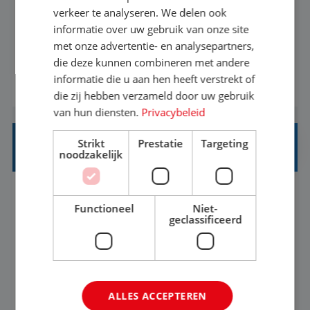
Als Stagiaire Business Intelligence ga je de
verkeer te analyseren. We delen ook
informatiebehoefte van verschillende interne
informatie over uw gebruik van onze site
met onze advertentie- en analysepartners,
afdelingen specificeren. Aan de hand van deze
die deze kunnen combineren met andere
informatiebehoefte ga je BI-producten zoals
informatie die u aan hen heeft verstrekt of
BEKIJK VACATURE
adviezen, rapportages en dashboards
die zij hebben verzameld door uw gebruik
ontwikkelen, aanpassen en leveren. Deze
van hun diensten.
Privacybeleid
producten ontwikkel je door middel van de data
Strikt
Prestatie
Targeting
uit ons datawa...
INKOPER VAKANTIES
noodzakelijk
Nijmegen
Baan
33-36 uur
MBO
Functioneel
Niet-
geclassificeerd
Jij vindt de mooiste plekjes ter wereld en geeft
eenoudergezinnen én singles de meest
onvergetelijke vakanties van hun leven, hoe gaaf
ALLES ACCEPTEREN
is dat? Ben jij de commerciële professional die