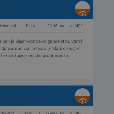
ina's.
gasten op te slaan
et-essentiële
akelijke cookie
Nederland
Baan
33-36 uur
MBO
uitgevoerd met het
rscheid te maken
e ben je klaar voor de volgende stap. Vanaf
g voor de website,
en over het
p de wensen van je team, je klant en wat er
n te overtuigen om die droomreis te
Cookie-Script.com-
 bezoekers te
okie-Script.com is
toestemming van de
interactie met de
vens over de
trekking tot
lingen, zodat hun
 toekomstige
Omschrijving
ederland
Baan
37-40+ uur
MBO