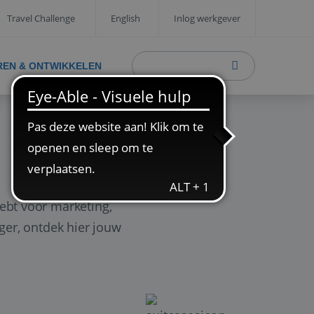
Travel Challenge
English
Inlog werkgever
REN & ONTWIKKELEN
ebt voor marketing,
ager, ontdek hier jouw