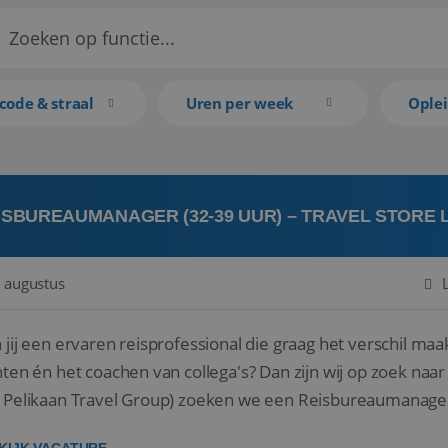
code & straal
Uren per week
Ople
ISBUREAUMANAGER (32-39 UUR) – TRAVEL STORE
 augustus
 jij een ervaren reisprofessional die graag het verschil maa
en én het coachen van collega's? Dan zijn wij op zoek naar jou. Bij Travel Store Leerdam (on
 Pelikaan Travel Group) zoeken we een Reisbureaumanage
der...