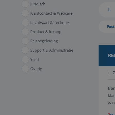
Juridisch
Klantcontact & Webcare
Luchtvaart & Techniek
Post
Product & Inkoop
Reisbegeleiding
Support & Administratie
RE
Yield
Overig
7
Ben
klant
van
ver