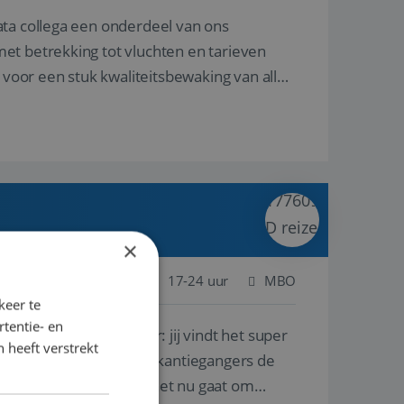
ata collega een onderdeel van ons
et betrekking tot vluchten en tarieven
 voor een stuk kwaliteitsbewaking van alles
×
 Nederland
Baan
17-24 uur
MBO
keer te
tentie- en
lf is, of voor een ander: jij vindt het super
 heeft verstrekt
n ervaring leren onze vakantiegangers de
lantgericht werken: of het nu gaat om