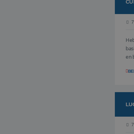
CU
7
Heb
bas
en 
gev
BE
LU
7