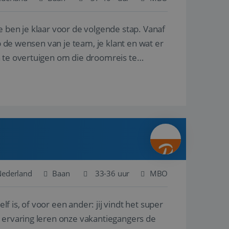
e ben je klaar voor de volgende stap. Vanaf
en betrokkenheid op
tefunctionaliteit te
n voert informatie
p de wensen van je team, je klant en wat er
ikt en over
eft gezien voordat
n te overtuigen om die droomreis te
alytics - wat een
analyseservice van
ers te
r toe te wijzen als
be-video's die in
n site en wordt
e websitebezoeker
 te berekenen voor
face gebruikt.
we gebruiken om het
nalytics software.
e meten.
e gebruiker op te
 tot één
osoft als een
 door ingesloten
e sessiestatus te
 dat het
soft-domeinen,
Nederland
Baan
33-36 uur
MBO
orgt voor de goede
lf is, of voor een ander: jij vindt het super
het delen van de
n ervaring leren onze vakantiegangers de