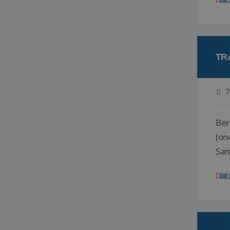
BE
TR
7
Ben j
(on
Samen
reis
BE