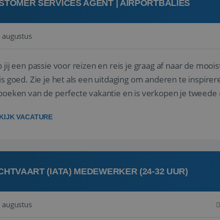
STOMER SERVICES AGENT | AIRPORTBALIES
 augustus
 jij een passie voor reizen en reis je graag af naar de mooi
is goed. Zie je het als een uitdaging om anderen te inspi
boeken van de perfecte vakantie en is verkopen je tweede 
oegd...
KIJK VACATURE
CHTVAART (IATA) MEDEWERKER (24-32 UUR)
 augustus