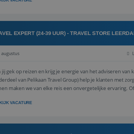
KIJK VACATURE
AVEL EXPERT (24-39 UUR) - TRAVEL STORE LEERD
 augustus
ij gek op reizen en krijg je energie van het adviseren van klanten? Bij Travel St
derdeel van Pelikaan Travel Group) help je klanten met zorg
 maken we van elke reis een onvergetelijke ervaring. Of je nu al jaren ervaring hebt in de
branche of j...
KIJK VACATURE