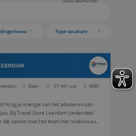
idingsniveau
Type vacature
 LEERDAM
Leerdam
Baan
37-40+ uur
MBO
kt? Krijg je energie van het adviseren van
derdeel
r die samen met het team het reisbureau