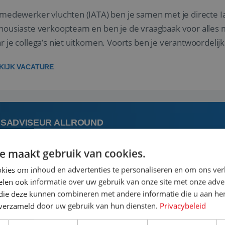
 medewerker vluchten (IATA) ben je samen met je directe I
housiaste verkoopteam en ben je de vraagbaak voor alles m
r je collega’s niet uitkomen. Voorts ben je verantwoordelijk
 met IATA te m...
KIJK VACATURE
ISADVISEUR ALLROUND
e maakt gebruik van cookies.
 augustus
Steenwijk, Overijssel,
kies om inhoud en advertenties te personaliseren en om ons ver
len ook informatie over uw gebruik van onze site met onze adver
 vakantie plannen is het leukste dat er is. Of het nu voor jeze
 die deze kunnen combineren met andere informatie die u aan hen
een mooie reis van A tot Z te regelen. Door jouw kennis e
n verzameld door uw gebruik van hun diensten.
Privacybeleid
st prachtige plekjes op aarde kennen! 🏝️Wat ga je doen?K