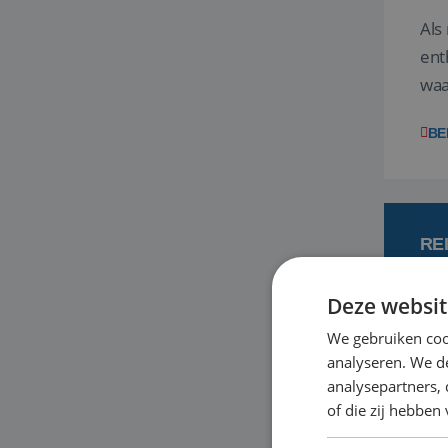
Als
ent
waa
wat
BE
RE
Deze websit
7
We gebruiken coo
analyseren. We de
Een
analysepartners,
om 
of die zij hebbe
mee