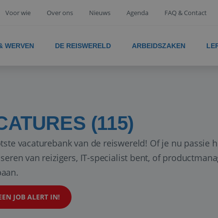
Voor wie
Over ons
Nieuws
Agenda
FAQ & Contact
 & WERVEN
DE REISWERELD
ARBEIDSZAKEN
LE
CATURES (115)
tste vacaturebank van de reiswereld! Of je nu passie h
iseren van reizigers, IT-specialist bent, of productman
aan.
EEN JOB ALERT IN!