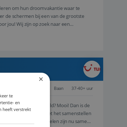
nderen om hun droomvakantie waar te
er de schermen bij een van de grootste
oor jou! Wij zijn op zoek naar een
×
Schiphol
Baan
37-40+ uur
keer te
tentie- en
ste plekken van de wereld? Mooi! Dan is de
 heeft verstrekt
reren en ondersteunen met het samenstellen
natuur? Al deze onderdelen zijn nu samen