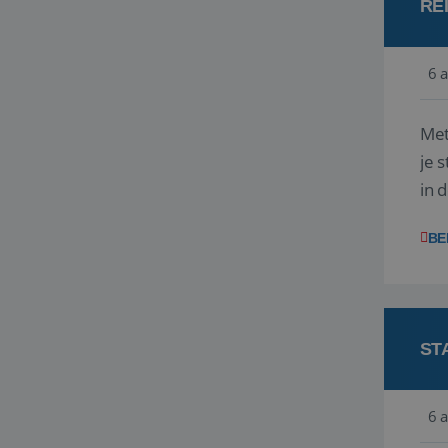
RE
6 
Met
je 
in 
boe
BE
ST
6 