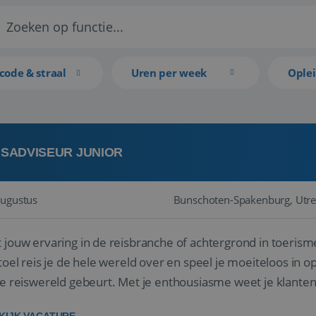
code & straal
Uren per week
Ople
ISADVISEUR JUNIOR
augustus
Bunschoten-Spakenburg, Utre
 jouw ervaring in de reisbranche of achtergrond in toerism
stoel reis je de hele wereld over en speel je moeiteloos in o
de reiswereld gebeurt. Met je enthousiasme weet je klante
ken! ...