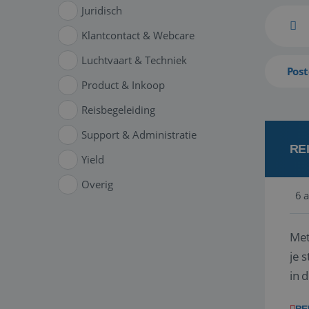
Juridisch
Klantcontact & Webcare
Luchtvaart & Techniek
Post
Product & Inkoop
Reisbegeleiding
Support & Administratie
RE
Yield
Overig
6 
Met
je 
in 
boe