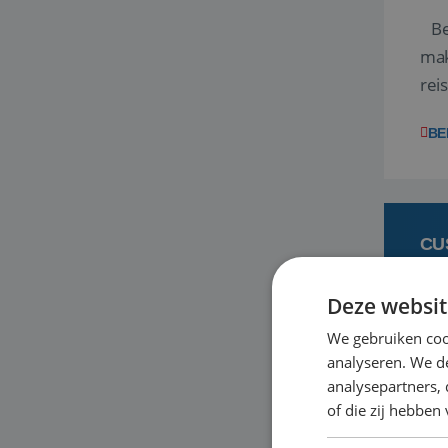
Ben
mak
rei
ent
BE
CU
Deze websit
6 
We gebruiken coo
analyseren. We de
Heb
analysepartners,
bas
of die zij hebbe
en 