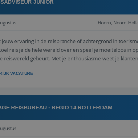
ISADVISEUR JUNIOR
augustus
Hoorn, Noord-Holl
 jouw ervaring in de reisbranche of achtergrond in toerism
stoel reis je de hele wereld over en speel je moeiteloos in o
de reiswereld gebeurt. Met je enthousiasme weet je klante
ken! ...
KIJK VACATURE
AGE REISBUREAU - REGIO 14 ROTTERDAM
augustus