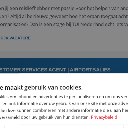
 jij een reisliefhebber met passie voor het helpen van a
en? Altijd al benieuwd geweest hoe het eraan toegaat acht
sorganisaties? Dan is een stage bij TUI Nederland echt iets v
housiaste, leergie...
KIJK VACATURE
STOMER SERVICES AGENT | AIRPORTBALIES
e maakt gebruik van cookies.
augustus
kies om inhoud en advertenties te personaliseren en om ons ver
len ook informatie over uw gebruik van onze site met onze adver
 jij een passie voor reizen en reis je graag af naar de mooi
 die deze kunnen combineren met andere informatie die u aan hen
is goed. Zie je het als een uitdaging om anderen te inspi
n verzameld door uw gebruik van hun diensten.
Privacybeleid
boeken van de perfecte vakantie en is verkopen je tweede 