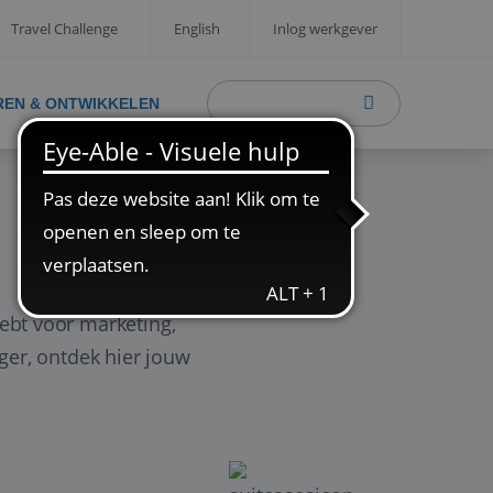
Travel Challenge
English
Inlog werkgever
REN & ONTWIKKELEN
ebt voor marketing,
ager, ontdek hier jouw