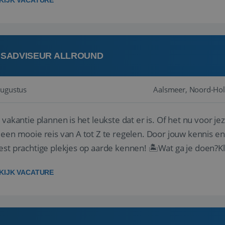
KIJK VACATURE
ISADVISEUR ALLROUND
augustus
Aalsmeer, Noord-Hol
 vakantie plannen is het leukste dat er is. Of het nu voor jeze
een mooie reis van A tot Z te regelen. Door jouw kennis e
st prachtige plekjes op aarde kennen! 🏝️Wat ga je doen?K
gen ...
KIJK VACATURE