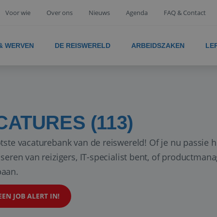
Voor wie
Over ons
Nieuws
Agenda
FAQ & Contact
 & WERVEN
DE REISWERELD
ARBEIDSZAKEN
LE
CATURES (113)
tste vacaturebank van de reiswereld! Of je nu passie h
iseren van reizigers, IT-specialist bent, of productman
aan.
EEN JOB ALERT IN!