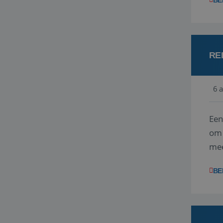
BE
RE
6 
Een
om 
mee
vra
BE