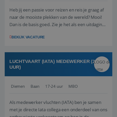
Heb jij een passie voor reizen en reis je graag af
naar de mooiste plekken van de wereld? Mooi!
Dan is de basis goed. Zie je het als een uitdaging
om anderen te inspireren en ondersteunen met
BEKIJK VACATURE
het samenstellen en boeken van de perfecte
vakantie en is verkopen je tweede natuur? Al
deze onderdelen zijn nu samen gevoegd...
LUCHTVAART (IATA) MEDEWERKER (24-32
UUR)
Diemen
Baan
17-24 uur
MBO
Als medewerker vluchten (IATA) ben je samen
met je directe Iata collega een onderdeel van ons
enthousiaste verkoopteam en ben je de