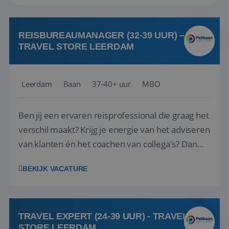
REISBUREAUMANAGER (32-39 UUR) –
TRAVEL STORE LEERDAM
Leerdam
Baan
37-40+ uur
MBO
Ben jij een ervaren reisprofessional die graag het
verschil maakt? Krijg je energie van het adviseren
van klanten én het coachen van collega's? Dan
zijn wij op zoek naar jou. Bij Travel Store Leerdam
BEKIJK VACATURE
(onderdeel van Pelikaan Travel Group) zoeken
we een Reisbureaumanager die samen met het
team het reisbureau verder...
TRAVEL EXPERT (24-39 UUR) - TRAVEL
STORE LEERDAM