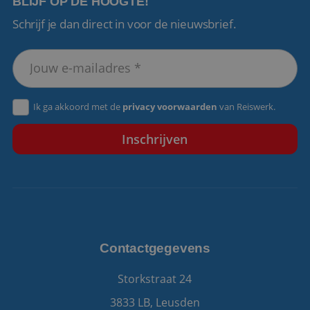
BLIJF OP DE HOOGTE!
Schrijf je dan direct in voor de nieuwsbrief.
VISITOR_PRIVACY_METADATA
5 maanden 4
YouTube
weken
.youtube.com
Ik ga akkoord met de
privacy voorwaarden
van Reiswerk.
Contactgegevens
Storkstraat 24
3833 LB, Leusden