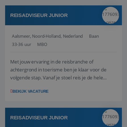
werken: of het nu gaat om vragen ...
REISADVISEUR JUNIOR
Aalsmeer, Noord-Holland, Nederland
Baan
33-36 uur
MBO
Met jouw ervaring in de reisbranche of
achtergrond in toerisme ben je klaar voor de
volgende stap. Vanaf je stoel reis je de hele
wereld over en speel je moeiteloos in op de
BEKIJK VACATURE
wensen van je team, je klant en wat er in de
reiswereld gebeurt. Met je enthousiasme weet je
klanten te overtuigen om die droomreis te
boeken! ...
REISADVISEUR JUNIOR