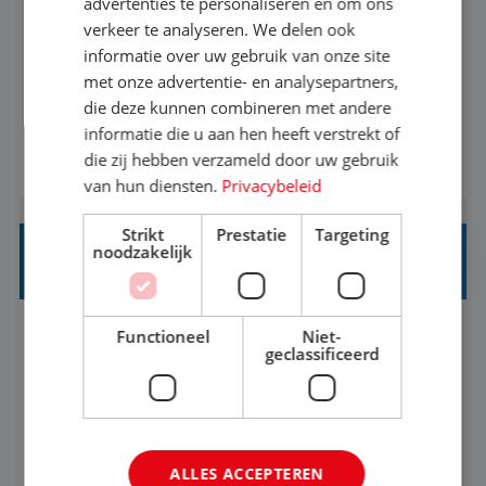
advertenties te personaliseren en om ons
verkeer te analyseren. We delen ook
Met jouw ervaring in de reisbranche of
informatie over uw gebruik van onze site
achtergrond in toerisme ben je klaar voor de
met onze advertentie- en analysepartners,
volgende stap. Vanaf je stoel reis je de hele
die deze kunnen combineren met andere
informatie die u aan hen heeft verstrekt of
wereld over en speel je moeiteloos in op de
die zij hebben verzameld door uw gebruik
BEKIJK VACATURE
wensen van je team, je klant en wat er in de
van hun diensten.
Privacybeleid
reiswereld gebeurt. Met je enthousiasme weet je
klanten te overtuigen om die droomreis te
Strikt
Prestatie
Targeting
noodzakelijk
boeken! ...
REISADVISEUR ALLROUND
Functioneel
Niet-
Aalsmeer, Noord-Holland, Nederland
Baan
geclassificeerd
33-36 uur
MBO
Een vakantie plannen is het leukste dat er is. Of
het nu voor jezelf is, of voor een ander: jij vindt
ALLES ACCEPTEREN