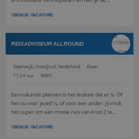
vraagbaak voor alles met betrekking tot vluchten
BEKIJK VACATURE
en tarieven waar je collega’s niet uitkomen.
Voorts ben je verantwoordelijk voor een stuk
kwaliteitsbewaking van alles wat met IATA te m...
REISADVISEUR ALLROUND
Steenwijk, Overijssel, Nederland
Baan
17-24 uur
MBO
Een vakantie plannen is het leukste dat er is. Of
het nu voor jezelf is, of voor een ander: jij vindt
het super om een mooie reis van A tot Z te
regelen. Door jouw kennis en ervaring leren onze
BEKIJK VACATURE
vakantiegangers de meest prachtige plekjes op
aarde kennen! 🏝️Wat ga je doen?Klantgericht