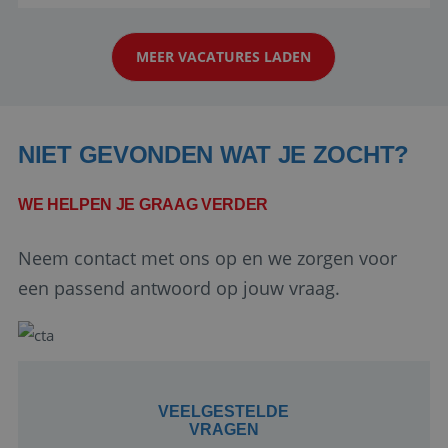
reiswereld gebeurt. Met je enthousiasme weet je
klanten te overtuigen om die droomreis te
MEER VACATURES LADEN
boeken! ...
NIET GEVONDEN WAT JE ZOCHT?
WE HELPEN JE GRAAG VERDER
Google Privacy Policy
Neem contact met ons op en we zorgen voor
een passend antwoord op jouw vraag.
li_gc
5 maanden 4
LinkedIn
weken
Corporation
.linkedin.com
VEELGESTELDE
VRAGEN