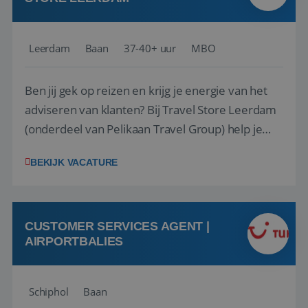
Leerdam
Baan
37-40+ uur
MBO
Ben jij gek op reizen en krijg je energie van het
adviseren van klanten? Bij Travel Store Leerdam
(onderdeel van Pelikaan Travel Group) help je
klanten met zorg en aandacht hun ideale reis te
BEKIJK VACATURE
vinden. Samen maken we van elke reis een
onvergetelijke ervaring. Of je nu al jaren ervaring
hebt in de reisbranche of j...
CUSTOMER SERVICES AGENT |
AIRPORTBALIES
Schiphol
Baan