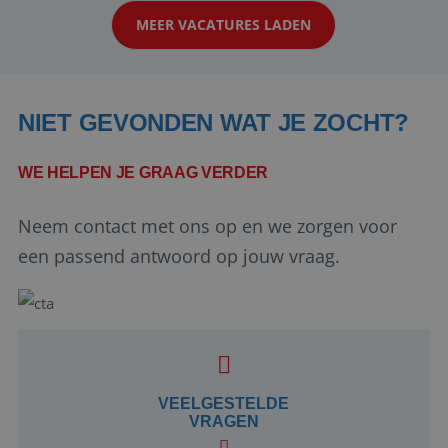
werken: of het nu gaat om vragen ...
MEER VACATURES LADEN
NIET GEVONDEN WAT JE ZOCHT?
WE HELPEN JE GRAAG VERDER
Neem contact met ons op en we zorgen voor
Google Privacy Policy
een passend antwoord op jouw vraag.
li_gc
5 maanden 4
LinkedIn
weken
Corporation
.linkedin.com
VEELGESTELDE
VRAGEN