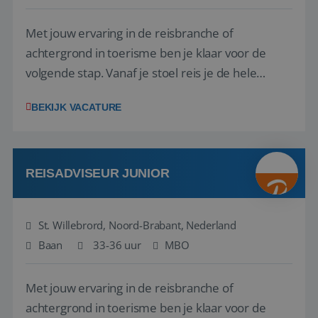
Met jouw ervaring in de reisbranche of
achtergrond in toerisme ben je klaar voor de
volgende stap. Vanaf je stoel reis je de hele
wereld over en speel je moeiteloos in op de
BEKIJK VACATURE
wensen van je team, je klant en wat er in de
reiswereld gebeurt. Met je enthousiasme weet je
klanten te overtuigen om die droomreis te
boeken! ...
REISADVISEUR JUNIOR
St. Willebrord, Noord-Brabant, Nederland
Baan
33-36 uur
MBO
Met jouw ervaring in de reisbranche of
achtergrond in toerisme ben je klaar voor de