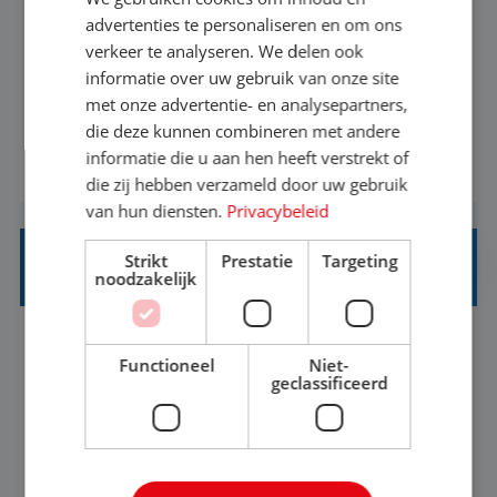
advertenties te personaliseren en om ons
Ben jij een reisliefhebber met passie voor het
verkeer te analyseren. We delen ook
helpen van anderen om hun droomvakantie waar
informatie over uw gebruik van onze site
met onze advertentie- en analysepartners,
te maken? Altijd al benieuwd geweest hoe het
die deze kunnen combineren met andere
eraan toegaat achter de schermen bij een van de
informatie die u aan hen heeft verstrekt of
BEKIJK VACATURE
grootste reisorganisaties? Dan is een stage bij TUI
die zij hebben verzameld door uw gebruik
Nederland echt iets voor jou! Wij zijn op zoek
van hun diensten.
Privacybeleid
naar een enthousiaste, leergie...
Strikt
Prestatie
Targeting
HEAD OF SOCIAL STRATEGY
noodzakelijk
Flexible
Baan
Functioneel
Niet-
geclassificeerd
We're looking for a strategic leader to define and
own TUI's global social strategy across organic,
influencer and paid channels – creating a single