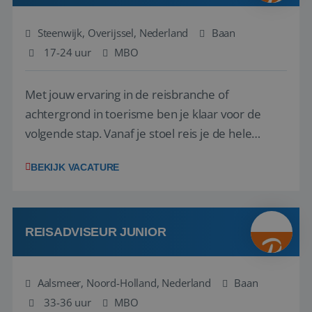
Steenwijk, Overijssel, Nederland
Baan
17-24 uur
MBO
Met jouw ervaring in de reisbranche of
achtergrond in toerisme ben je klaar voor de
volgende stap. Vanaf je stoel reis je de hele
wereld over en speel je moeiteloos in op de
BEKIJK VACATURE
wensen van je team, je klant en wat er in de
reiswereld gebeurt. Met je enthousiasme weet je
klanten te overtuigen om die droomreis te
boeken! ...
REISADVISEUR JUNIOR
Aalsmeer, Noord-Holland, Nederland
Baan
33-36 uur
MBO