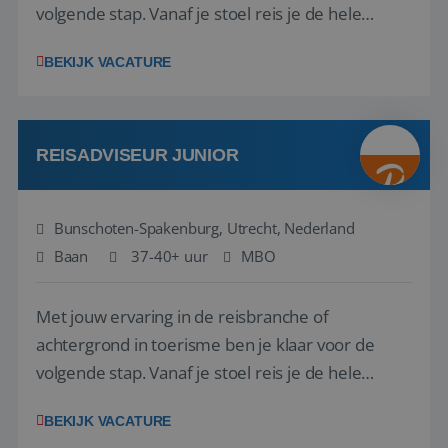
volgende stap. Vanaf je stoel reis je de hele
wereld over en speel je moeiteloos in op de
BEKIJK VACATURE
wensen van je team, je klant en wat er in de
reiswereld gebeurt. Met je enthousiasme weet je
klanten te overtuigen om die droomreis te
boeken! ...
REISADVISEUR JUNIOR
Bunschoten-Spakenburg, Utrecht, Nederland
Baan
37-40+ uur
MBO
Met jouw ervaring in de reisbranche of
achtergrond in toerisme ben je klaar voor de
volgende stap. Vanaf je stoel reis je de hele
wereld over en speel je moeiteloos in op de
BEKIJK VACATURE
wensen van je team, je klant en wat er in de