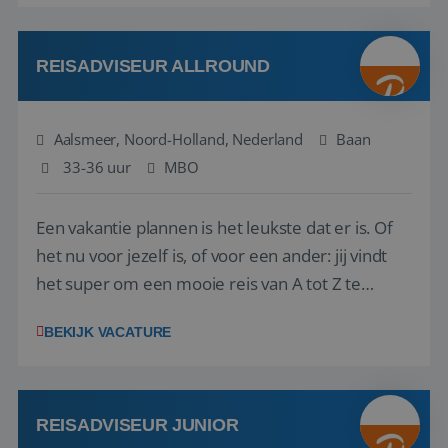
reiswereld gebeurt. Met je enthousiasme weet je
klanten te overtuigen om die droomreis te
boeken! ...
REISADVISEUR ALLROUND
Aalsmeer, Noord-Holland, Nederland
Baan
33-36 uur
MBO
Een vakantie plannen is het leukste dat er is. Of
het nu voor jezelf is, of voor een ander: jij vindt
het super om een mooie reis van A tot Z te
regelen. Door jouw kennis en ervaring leren onze
BEKIJK VACATURE
vakantiegangers de meest prachtige plekjes op
aarde kennen! 🏝️Wat ga je doen?Klantgericht
werken: of het nu gaat om vragen ...
REISADVISEUR JUNIOR