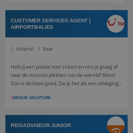
CUSTOMER SERVICES AGENT |
AIRPORTBALIES
Schiphol
Baan
Heb jij een passie voor reizen en reis je graag af
naar de mooiste plekken van de wereld? Mooi!
Dan is de basis goed. Zie je het als een uitdaging
om anderen te inspireren en ondersteunen met
BEKIJK VACATURE
het samenstellen en boeken van de perfecte
vakantie en is verkopen je tweede natuur? Al
deze onderdelen zijn nu samen gevoegd...
REISADVISEUR JUNIOR