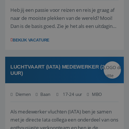
Heb jij een passie voor reizen en reis je graag af
naar de mooiste plekken van de wereld? Mooi!
Dan is de basis goed. Zie je het als een uitdaging
om anderen te inspireren en ondersteunen met
BEKIJK VACATURE
het samenstellen en boeken van de perfecte
vakantie en is verkopen je tweede natuur? Al
deze onderdelen zijn nu samen gevoegd...
LUCHTVAART (IATA) MEDEWERKER (24-32
UUR)
Diemen
Baan
17-24 uur
MBO
Als medewerker vluchten (IATA) ben je samen
met je directe Iata collega een onderdeel van ons
enthousiaste verkoopteam en ben je de