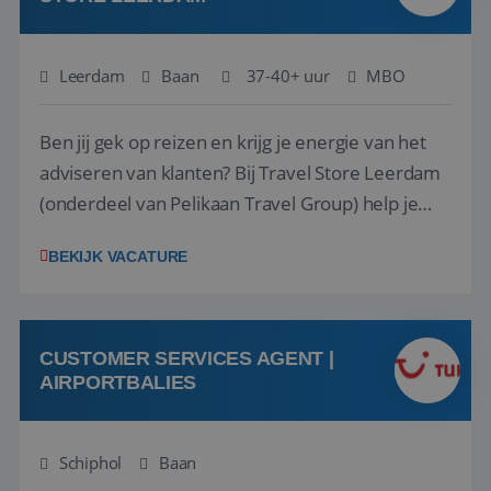
Leerdam
Baan
37-40+ uur
MBO
Ben jij gek op reizen en krijg je energie van het
adviseren van klanten? Bij Travel Store Leerdam
(onderdeel van Pelikaan Travel Group) help je
klanten met zorg en aandacht hun ideale reis te
BEKIJK VACATURE
vinden. Samen maken we van elke reis een
onvergetelijke ervaring. Of je nu al jaren ervaring
hebt in de reisbranche of j...
CUSTOMER SERVICES AGENT |
AIRPORTBALIES
Schiphol
Baan