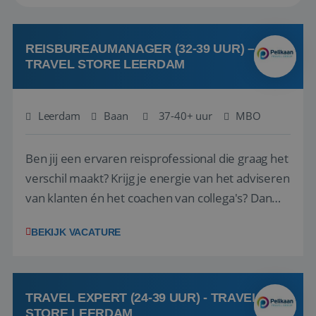
REISBUREAUMANAGER (32-39 UUR) –
TRAVEL STORE LEERDAM
Leerdam
Baan
37-40+ uur
MBO
Ben jij een ervaren reisprofessional die graag het
verschil maakt? Krijg je energie van het adviseren
van klanten én het coachen van collega's? Dan
zijn wij op zoek naar jou. Bij Travel Store Leerdam
BEKIJK VACATURE
(onderdeel van Pelikaan Travel Group) zoeken
we een Reisbureaumanager die samen met het
team het reisbureau verder...
TRAVEL EXPERT (24-39 UUR) - TRAVEL
STORE LEERDAM