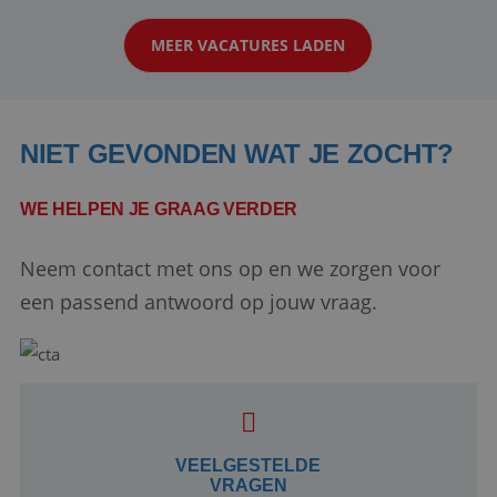
klanten te overtuigen om die droomreis te
MEER VACATURES LADEN
boeken! ...
NIET GEVONDEN WAT JE ZOCHT?
WE HELPEN JE GRAAG VERDER
Neem contact met ons op en we zorgen voor
Google Privacy Policy
een passend antwoord op jouw vraag.
li_gc
5 maanden 4
LinkedIn
weken
Corporation
.linkedin.com
VEELGESTELDE
VRAGEN