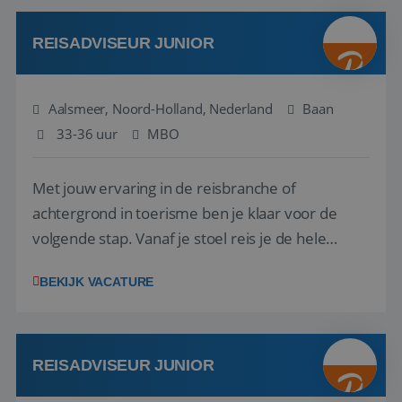
werken: of het nu gaat om vragen ...
REISADVISEUR JUNIOR
Aalsmeer, Noord-Holland, Nederland
Baan
33-36 uur
MBO
Met jouw ervaring in de reisbranche of
achtergrond in toerisme ben je klaar voor de
volgende stap. Vanaf je stoel reis je de hele
wereld over en speel je moeiteloos in op de
BEKIJK VACATURE
wensen van je team, je klant en wat er in de
reiswereld gebeurt. Met je enthousiasme weet je
klanten te overtuigen om die droomreis te
boeken! ...
REISADVISEUR JUNIOR