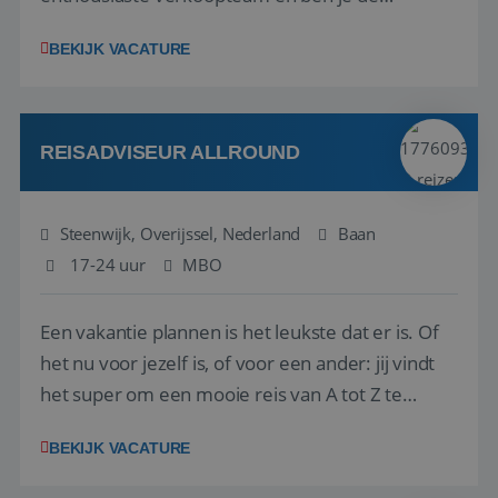
vraagbaak voor alles met betrekking tot vluchten
BEKIJK VACATURE
en tarieven waar je collega’s niet uitkomen.
Voorts ben je verantwoordelijk voor een stuk
kwaliteitsbewaking van alles wat met IATA te m...
REISADVISEUR ALLROUND
Steenwijk, Overijssel, Nederland
Baan
17-24 uur
MBO
Een vakantie plannen is het leukste dat er is. Of
het nu voor jezelf is, of voor een ander: jij vindt
het super om een mooie reis van A tot Z te
regelen. Door jouw kennis en ervaring leren onze
BEKIJK VACATURE
vakantiegangers de meest prachtige plekjes op
aarde kennen! 🏝️Wat ga je doen?Klantgericht