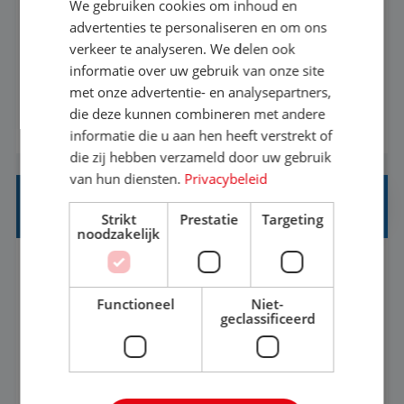
We gebruiken cookies om inhoud en
Met jouw ervaring in de reisbranche of
advertenties te personaliseren en om ons
verkeer te analyseren. We delen ook
achtergrond in toerisme ben je klaar voor de
informatie over uw gebruik van onze site
volgende stap. Vanaf je stoel reis je de hele
met onze advertentie- en analysepartners,
wereld over en speel je moeiteloos in op de
die deze kunnen combineren met andere
BEKIJK VACATURE
wensen van je team, je klant en wat er in de
informatie die u aan hen heeft verstrekt of
reiswereld gebeurt. Met je enthousiasme weet je
die zij hebben verzameld door uw gebruik
klanten te overtuigen om die droomreis te
van hun diensten.
Privacybeleid
boeken! ...
REISADVISEUR ALLROUND
Strikt
Prestatie
Targeting
noodzakelijk
Aalsmeer, Noord-Holland, Nederland
Baan
33-36 uur
MBO
Functioneel
Niet-
geclassificeerd
Een vakantie plannen is het leukste dat er is. Of
het nu voor jezelf is, of voor een ander: jij vindt
het super om een mooie reis van A tot Z te