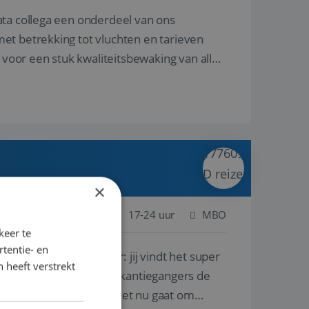
ata collega een onderdeel van ons
et betrekking tot vluchten en tarieven
 voor een stuk kwaliteitsbewaking van alles
×
 Nederland
Baan
17-24 uur
MBO
keer te
tentie- en
lf is, of voor een ander: jij vindt het super
 heeft verstrekt
n ervaring leren onze vakantiegangers de
lantgericht werken: of het nu gaat om