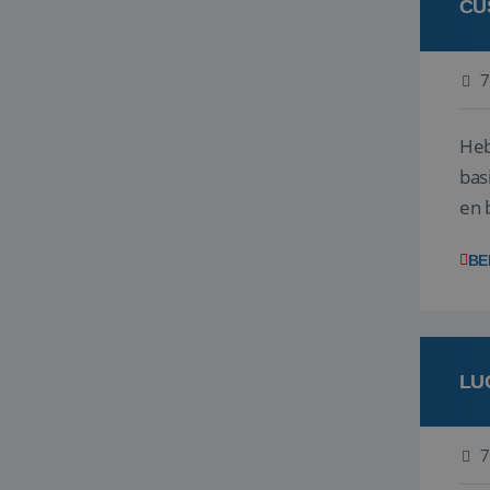
CU
7
Heb
bas
en 
gev
BE
LU
7