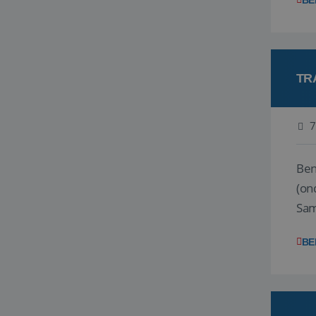
BE
TR
7
Ben j
(on
Samen
reis
BE