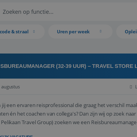
code & straal
Uren per week
Ople
ISBUREAUMANAGER (32-39 UUR) – TRAVEL STORE
 augustus
 jij een ervaren reisprofessional die graag het verschil maa
en én het coachen van collega's? Dan zijn wij op zoek naar jou. Bij Travel Store Leerdam (on
 Pelikaan Travel Group) zoeken we een Reisbureaumanage
der...