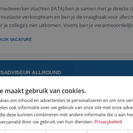
 medewerker vluchten (IATA) ben je samen met je directe I
housiaste verkoopteam en ben je de vraagbaak voor alles m
r je collega’s niet uitkomen. Voorts ben je verantwoordelijk
 met IATA te m...
KIJK VACATURE
ISADVISEUR ALLROUND
e maakt gebruik van cookies.
 augustus
Steenwijk, Overijssel,
kies om inhoud en advertenties te personaliseren en om ons ver
len ook informatie over uw gebruik van onze site met onze adver
 vakantie plannen is het leukste dat er is. Of het nu voor jeze
 die deze kunnen combineren met andere informatie die u aan hen
een mooie reis van A tot Z te regelen. Door jouw kennis e
n verzameld door uw gebruik van hun diensten.
Privacybeleid
st prachtige plekjes op aarde kennen! 🏝️Wat ga je doen?K