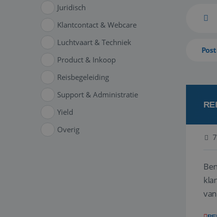
Juridisch
Klantcontact & Webcare
Luchtvaart & Techniek
Post
Product & Inkoop
Reisbegeleiding
Support & Administratie
RE
Yield
Overig
7
Ben
klant
van
ver