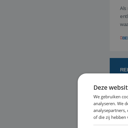
Als
ent
waa
wat
BE
RE
Deze websit
7
We gebruiken coo
analyseren. We de
Een
analysepartners,
om 
of die zij hebbe
mee