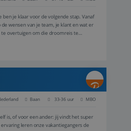
e ben je klaar voor de volgende stap. Vanaf
en betrokkenheid op
tefunctionaliteit te
n voert informatie
p de wensen van je team, je klant en wat er
ikt en over
eft gezien voordat
n te overtuigen om die droomreis te
alytics - wat een
analyseservice van
ers te
r toe te wijzen als
be-video's die in
n site en wordt
e websitebezoeker
 te berekenen voor
face gebruikt.
we gebruiken om het
nalytics software.
e meten.
e gebruiker op te
 tot één
osoft als een
 door ingesloten
e sessiestatus te
 dat het
soft-domeinen,
Nederland
Baan
33-36 uur
MBO
orgt voor de goede
lf is, of voor een ander: jij vindt het super
het delen van de
n ervaring leren onze vakantiegangers de