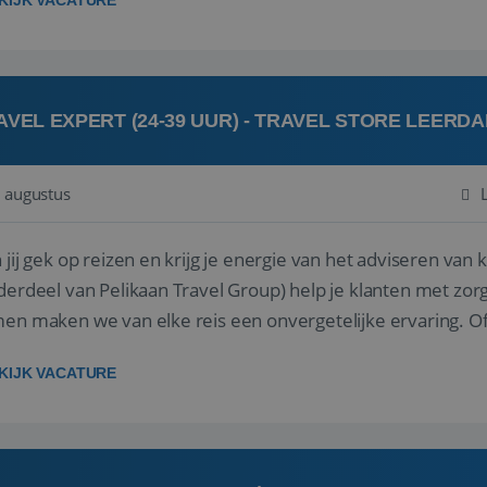
KIJK VACATURE
AVEL EXPERT (24-39 UUR) - TRAVEL STORE LEERD
 augustus
ij gek op reizen en krijg je energie van het adviseren van klanten? Bij Travel St
derdeel van Pelikaan Travel Group) help je klanten met zorg
 maken we van elke reis een onvergetelijke ervaring. Of je nu al jaren ervaring hebt in de
branche of j...
KIJK VACATURE