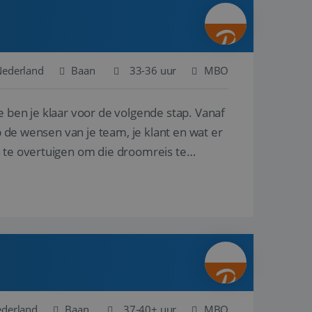
ina's.
gasten op te slaan
et-essentiële
akelijke cookie
Nederland
Baan
33-36 uur
MBO
uitgevoerd met het
rscheid te maken
e ben je klaar voor de volgende stap. Vanaf
g voor de website,
en over het
p de wensen van je team, je klant en wat er
n te overtuigen om die droomreis te
Cookie-Script.com-
 bezoekers te
okie-Script.com is
toestemming van de
interactie met de
vens over de
trekking tot
lingen, zodat hun
 toekomstige
Omschrijving
ederland
Baan
37-40+ uur
MBO