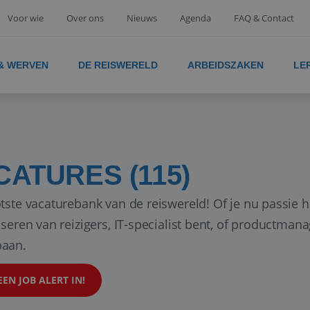
Voor wie
Over ons
Nieuws
Agenda
FAQ & Contact
 & WERVEN
DE REISWERELD
ARBEIDSZAKEN
LE
CATURES (115)
tste vacaturebank van de reiswereld! Of je nu passie h
iseren van reizigers, IT-specialist bent, of productman
aan.
EEN JOB ALERT IN!