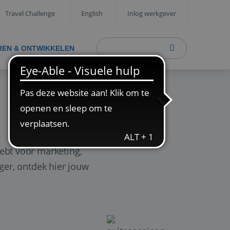
Travel Challenge
English
Inlog werkgever
REN & ONTWIKKELEN
ebt voor marketing,
ager, ontdek hier jouw