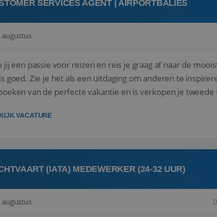
STOMER SERVICES AGENT | AIRPORTBALIES
 augustus
 jij een passie voor reizen en reis je graag af naar de mooi
is goed. Zie je het als een uitdaging om anderen te inspi
boeken van de perfecte vakantie en is verkopen je tweede 
oegd...
KIJK VACATURE
CHTVAART (IATA) MEDEWERKER (24-32 UUR)
 augustus