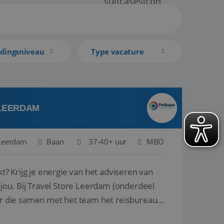
idingsniveau
Type vacature
 LEERDAM
Leerdam
Baan
37-40+ uur
MBO
kt? Krijg je energie van het adviseren van
derdeel
r die samen met het team het reisbureau